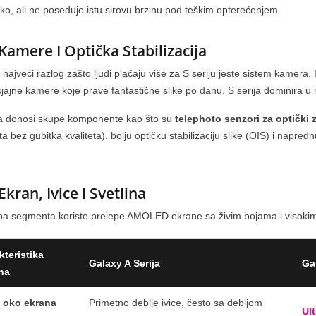
Pročitaj više
tko, ali ne poseduje istu sirovu brzinu pod teškim opterećenjem.
 Kamere I Optička Stabilizacija
ajveći razlog zašto ljudi plaćaju više za S seriju jeste sistem kamera. I
sjajne kamere koje prave fantastične slike po danu, S serija dominira 
ja donosi skupe komponente kao što su
telephoto senzori za optički
a bez gubitka kvaliteta), bolju optičku stabilizaciju slike (OIS) i napredn
.
 Ekran, Ivice I Svetlina
ba segmenta koriste prelepe AMOLED ekrane sa živim bojama i visokim
kteristika
Galaxy A Serija
Gal
na
e oko ekrana
Primetno deblje ivice, često sa debljom
Ult