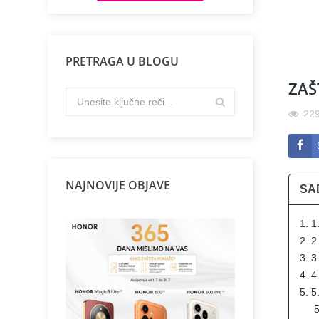
PRETRAGA U BLOGU
ZAŠ
22
NAJNOVIJE OBJAVE
SA
1. 1
2. 2
3. 3
4. 4
5. 5
5