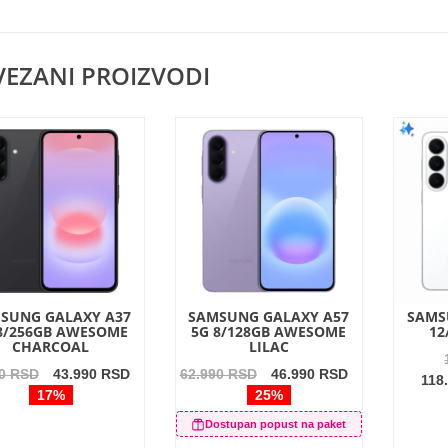
EZANI PROIZVODI
SUNG GALAXY A37
SAMSUNG GALAXY A57
SAMS
8/256GB AWESOME
5G 8/128GB AWESOME
12
CHARCOAL
LILAC
00 RSD
43.990 RSD
62.990 RSD
46.990 RSD
118
17%
25%
Dostupan popust na paket