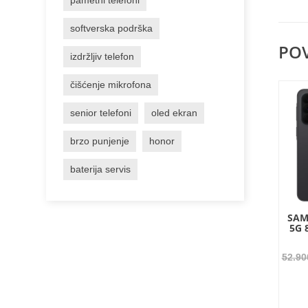
softverska podrška
POV
izdržljiv telefon
čišćenje mikrofona
senior telefoni
oled ekran
brzo punjenje
honor
baterija servis
SAM
5G 
52.9