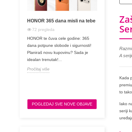
Za
kamate
HONOR 365 dana misli na tebe
Zašto je Sa
Se
Jeftinija od
72
pregleda
229
pregle
e novac za
HONOR te čuva cele godine: 365
Zašto je Sams
tra možete
dana potpune slobode i sigurnosti!
Razmiš
Toliko Jeftini
hop-u...
Planiraš novu kupovinu? Sada je
A seri
Razlike na J
idealan trenutak!...
Razmišljate o 
Pročitaj više
Pročitaj više
Kada p
premiu
to tak
Iako n
POGLEDAJ SVE NOVE OBJAVE
seriji 
uređaj