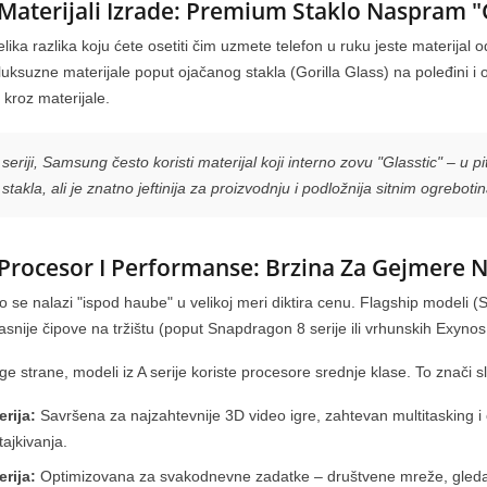
 Materijali Izrade: Premium Staklo Naspram "G
elika razlika koju ćete osetiti čim uzmete telefon u ruku jeste materijal
 luksuzne materijale poput ojačanog stakla (Gorilla Glass) na poleđini i o
 kroz materijale.
 seriji, Samsung često koristi materijal koji interno zovu "Glasstic" – u pi
j stakla, ali je znatno jeftinija za proizvodnju i podložnija sitnim ogrebot
 Procesor I Performanse: Brzina Za Gejmere
laxy S26 serija –
ba da znaš +
Nova Honor 600 serija telefona
 se nalazi "ispod haube" u velikoj meri diktira cenu. Flagship modeli (S 
promocija duple
uz super poklone
kasnije čipove na tržištu (poput Snapdragon 8 serije ili vrhunskih Exyno
444
pregleda
da
e strane, modeli iz A serije koriste procesore srednje klase. To znači s
Stigla je nova HONOR 600 serija:
y S26 serija je stigla
Doživi premijum AI performanse uz
erija:
Savršena za najzahtevnije 3D video igre, zahtevan multitasking i 
 S26+ i S26 Ultra
čak TRI fantastična poklona koja
tajkivanja.
redstavio novu Galaxy
dobijaš ODMAH!...
..
erija:
Optimizovana za svakodnevne zadatke – društvene mreže, gledanj