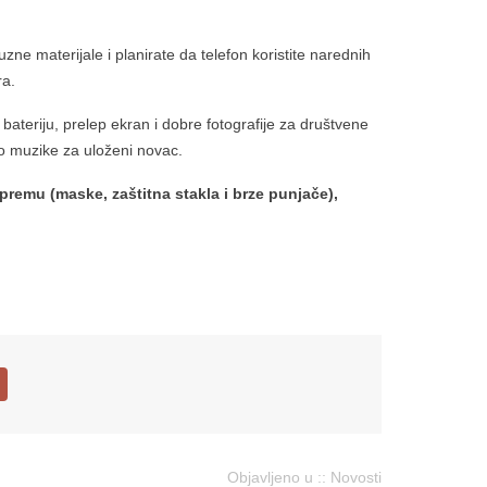
ne materijale i planirate da telefon koristite narednih
ra.
ateriju, prelep ekran i dobre fotografije za društvene
 muzike za uloženi novac.
mu (maske, zaštitna stakla i brze punjače),
Objavljeno u ::
Novosti