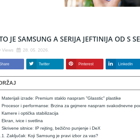
TO JE SAMSUNG A SERIJA JEFTINIJA OD S SE
9
Views
28. 05. 2026.
Share
Twitter
Pinterest
LinkedIn
DRŽAJ
. Materijali izrade: Premium staklo naspram "Glasstic" plastike
. Procesor i performanse: Brzina za gejmere naspram svakodnevne po
. Kamere i optička stabilizacija
. Ekran, ivice i svetlina
. Skrivene sitnice: IP rejting, bežično punjenje i DeX
.1. Zaključak: Koji Samsung je pravi izbor za vas?