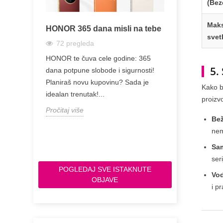
(Bez
Maks
kamate
HONOR 365 dana misli na tebe
Zašto je Sa
svetl
Jeftinija od
72
pregleda
229
pregl
e novac za
HONOR te čuva cele godine: 365
Zašto je Sams
5.
tra možete
dana potpune slobode i sigurnosti!
Toliko Jeftini
hop-u...
Planiraš novu kupovinu? Sada je
Kako b
Razlike na J
idealan trenutak!...
proizv
Razmišljate o 
Pročitaj više
Bež
Pročitaj više
nem
Sa
seri
POGLEDAJ SVE ISTAKNUTE
Vod
OBJAVE
i pr