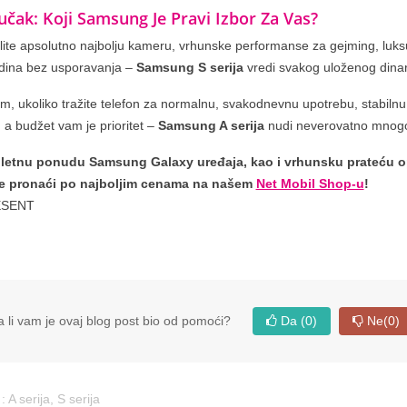
učak: Koji Samsung Je Pravi Izbor Za Vas?
lite apsolutno najbolju kameru, vrhunske performanse za gejming, luksuz
dina bez usporavanja –
Samsung S serija
vredi svakog uloženog dina
m, ukoliko tražite telefon za normalnu, svakodnevnu upotrebu, stabilnu b
 a budžet vam je prioritet –
Samsung A serija
nudi neverovatno mnogo
tnu ponudu Samsung Galaxy uređaja, kao i vrhunsku prateću opre
e pronaći po najboljim cenama na našem
Net Mobil Shop-u
!
ESENT
 li vam je ovaj blog post bio od pomoći?
Da
(0)
Ne
(0)
 :
A serija
,
S serija