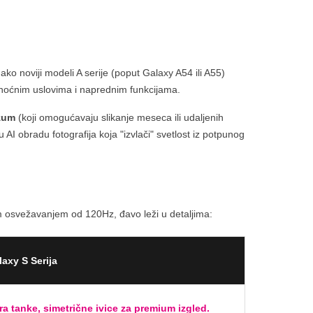
ako noviji modeli A serije (poput Galaxy A54 ili A55)
u noćnim uslovima i naprednim funkcijama.
 zum
(koji omogućavaju slikanje meseca ili udaljenih
u AI obradu fotografija koja "izvlači" svetlost iz potpunog
 osvežavanjem od 120Hz, đavo leži u detaljima:
axy S Serija
ra tanke, simetrične ivice za premium izgled.