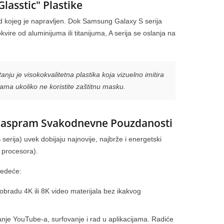
lasstic" Plastike
 od kojeg je napravljen. Dok Samsung Galaxy S serija
kvire od aluminijuma ili titanijuma, A serija se oslanja na
tanju je visokokvalitetna plastika koja vizuelno imitira
inama ukoliko ne koristite zaštitnu masku.
 Naspram Svakodnevne Pouzdanosti
HONOR Magic8 Pro: Promocjia
Huawei Band 10 fitnes
u Net Mobil Shop-u!
narukvica – pregled i
serija) uvek dobijaju najnovije, najbrže i energetski
karakteristike
429
pregleda
s procesora).
361
pregleda
HONOR Magic8 Pro: Ekskluzivna
ledeće:
Huawei Band 10 fitnes naruk
ponuda u Net Mobil Shop-u! Tražite
pregled i karakteristike Hua
vrhunski flagship koji nosi sve
obradu 4K ili 8K video materijala bez ikakvog
je nova fitnes narukvica koja
premijum oznake — i...
vrhunske...
Pročitaj više
e YouTube-a, surfovanje i rad u aplikacijama. Radiće
Pročitaj više