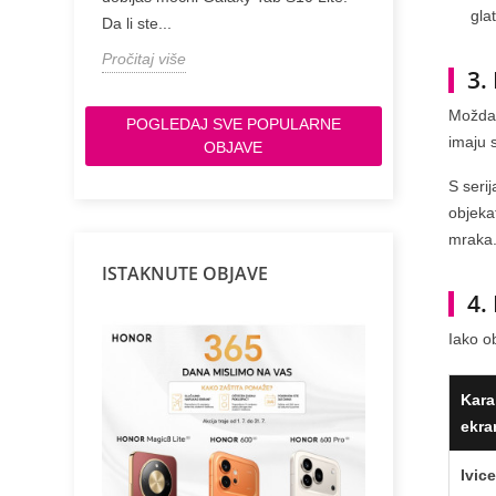
gla
Pročitaj više
Da li ste...
Pročitaj više
3.
Možda n
POGLEDAJ SVE POPULARNE
imaju 
OBJAVE
S seri
objekat
mraka
ISTAKNUTE OBJAVE
4.
Iako o
Kara
ekra
Ivic