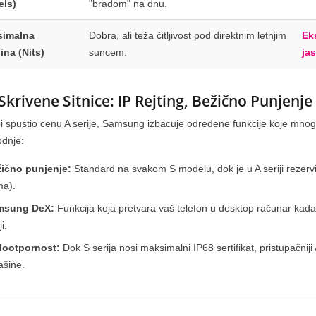
els)
"bradom" na dnu.
imalna
Dobra, ali teža čitljivost pod direktnim letnjim
Ek
msung A Serija
Nova Honor 600 serija telefona
ina (Nits)
suncem.
ja
 S Serije?
uz super poklone
eda
444
pregleda
ung Galaxy A Serija
Stigla je nova HONOR 600 serija:
 Skrivene Sitnice: IP Rejting, Bežično Punjenje
ja od S Serije? Sve
Doživi premijum AI performanse uz
i spustio cenu A serije, Samsung izbacuje određene funkcije koje mnogi k
ednom Mestu
čak TRI fantastična poklona koja
odnje:
kupovini...
dobijaš ODMAH!...
ično punjenje:
Standard na svakom S modelu, dok je u A seriji rezervi
Pročitaj više
a).
msung DeX:
Funkcija koja pretvara vaš telefon u desktop računar kada
ji.
ootpornost:
Dok S serija nosi maksimalni IP68 sertifikat, pristupačniji
ašine.