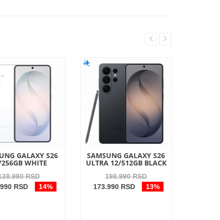
UNG GALAXY S26
SAMSUNG GALAXY S26
SAMSU
/256GB WHITE
ULTRA 12/512GB BLACK
12/
138.990 RSD
198.990 RSD
1
.990 RSD
14%
173.990 RSD
13%
128.9
Dostup