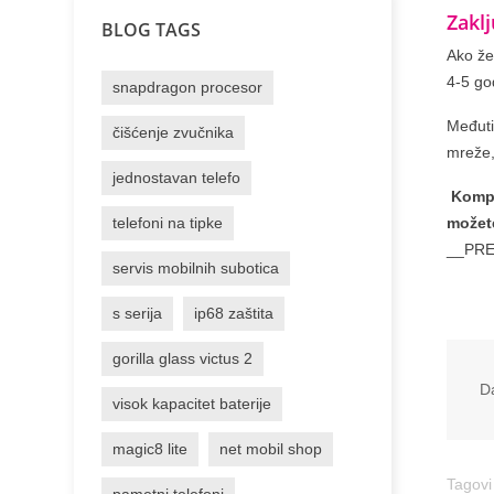
Zaklj
BLOG TAGS
Ako že
4-5 go
snapdragon procesor
Međuti
čišćenje zvučnika
mreže,
jednostavan telefo
Komple
telefoni na tipke
možet
__PR
servis mobilnih subotica
s serija
ip68 zaštita
gorilla glass victus 2
Da
visok kapacitet baterije
magic8 lite
net mobil shop
Tagovi
pametni telefoni