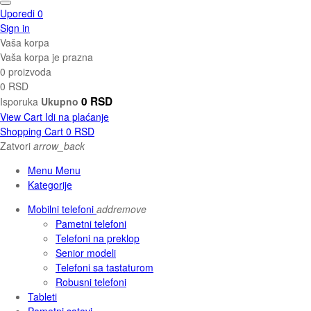
Uporedi
0
Sign in
Vaša korpa
Vaša korpa je prazna
0 proizvoda
0 RSD
0 RSD
Isporuka
Ukupno
View Cart
Idi na plaćanje
Shopping Cart
0 RSD
Zatvori
arrow_back
Menu Menu
Kategorije
Mobilni telefoni
add
remove
Pametni telefoni
Telefoni na preklop
Senior modeli
Telefoni sa tastaturom
Robusni telefoni
Tableti
Pametni satovi