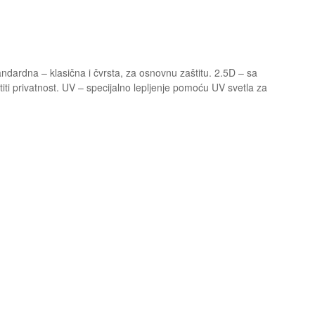
andardna – klasična i čvrsta, za osnovnu zaštitu. 2.5D – sa
iti privatnost. UV – specijalno lepljenje pomoću UV svetla za