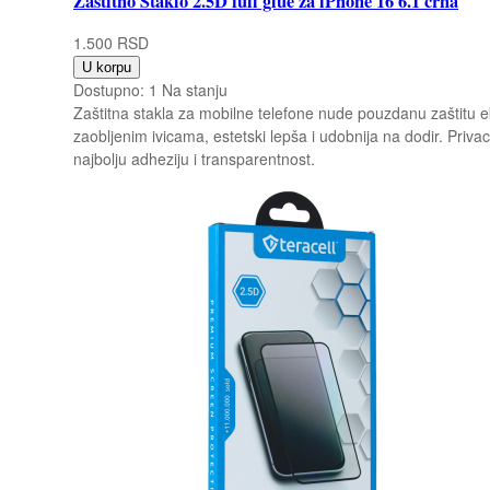
Zaštitno Staklo 2.5D full glue za iPhone 16 6.1 crna
1.500 RSD
U korpu
Dostupno:
1 Na stanju
Zaštitna stakla za mobilne telefone nude pouzdanu zaštitu ek
zaobljenim ivicama, estetski lepša i udobnija na dodir. Priva
najbolju adheziju i transparentnost.