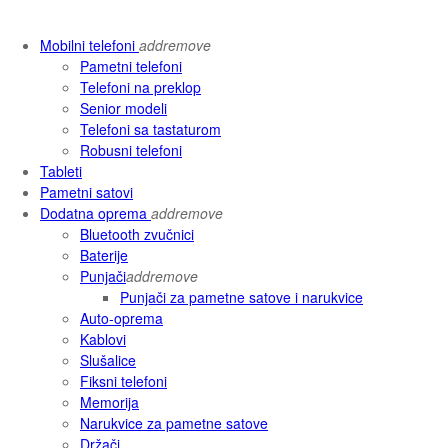
Mobilni telefoni
add
remove
Pametni telefoni
Telefoni na preklop
Senior modeli
Telefoni sa tastaturom
Robusni telefoni
Tableti
Pametni satovi
Dodatna oprema
add
remove
Bluetooth zvučnici
Baterije
Punjači
add
remove
Punjači za pametne satove i narukvice
Auto-oprema
Kablovi
Slušalice
Fiksni telefoni
Memorija
Narukvice za pametne satove
Držači