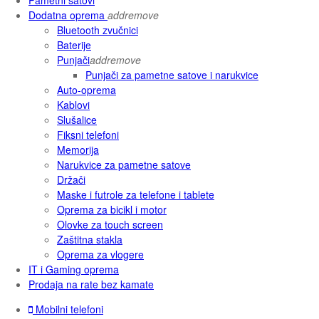
Dodatna oprema
add
remove
Bluetooth zvučnici
Baterije
Punjači
add
remove
Punjači za pametne satove i narukvice
Auto-oprema
Kablovi
Slušalice
Fiksni telefoni
Memorija
Narukvice za pametne satove
Držači
Maske i futrole za telefone i tablete
Oprema za bicikl i motor
Olovke za touch screen
Zaštitna stakla
Oprema za vlogere
IT i Gaming oprema
Prodaja na rate bez kamate
Mobilni telefoni