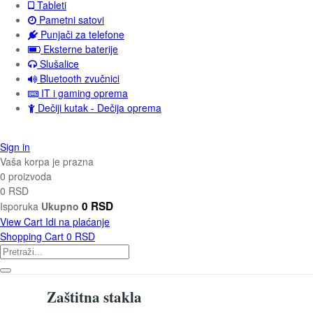
Tableti
Pametni satovi
Punjači za telefone
Eksterne baterije
Slušalice
Bluetooth zvučnici
IT i gaming oprema
Dečiji kutak - Dečija oprema
Sign in
Vaša korpa je prazna
0 proizvoda
0 RSD
0 RSD
Isporuka
Ukupno
View Cart
Idi na plaćanje
Shopping Cart
0 RSD
Zaštitna stakla