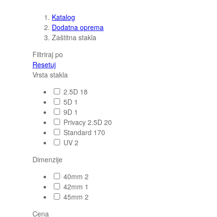
Katalog
Dodatna oprema
Zaštitna stakla
Filtriraj po
Resetuj
Vrsta stakla
2.5D
18
5D
1
9D
1
Privacy 2.5D
20
Standard
170
UV
2
Dimenzije
40mm
2
42mm
1
45mm
2
Cena