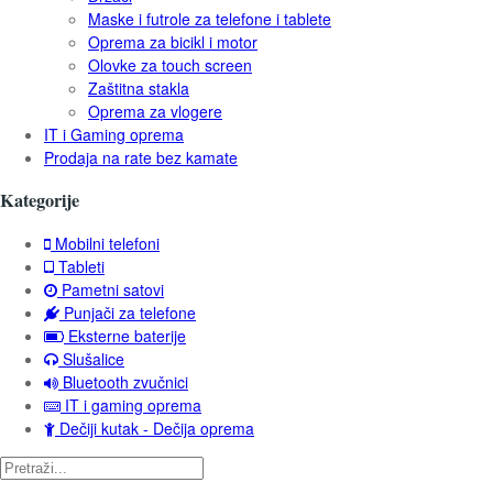
Maske i futrole za telefone i tablete
Oprema za bicikl i motor
Olovke za touch screen
Zaštitna stakla
Oprema za vlogere
IT i Gaming oprema
Prodaja na rate bez kamate
Kategorije
Mobilni telefoni
Tableti
Pametni satovi
Punjači za telefone
Eksterne baterije
Slušalice
Bluetooth zvučnici
IT i gaming oprema
Dečiji kutak - Dečija oprema