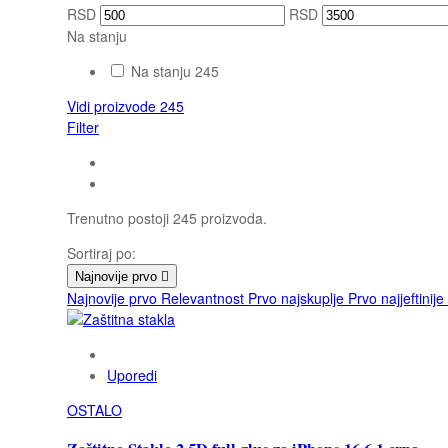
RSD
RSD
Na stanju
Na stanju
245
Vidi proizvode
245
Filter
Trenutno postoji 245 proizvoda.
Sortiraj po:
Najnovije prvo

Najnovije prvo
Relevantnost
Prvo najskuplje
Prvo najjeftinije
Uporedi
OSTALO