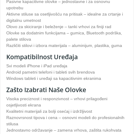
Pasivne kapacitivne olovke – jednostavne i za osnovnu
upotrebu
Aktivne stiluse sa osetljivošću na pritisak – idealne za crtanje i
digitalnu umetnost
Olovo za skiciranje i beleženje – tanki vrhovi za finiji rad
Olovke sa dodatnim funkcijama – gumica, Bluetooth podrška,
palete stilova
Različiti stilovi i izbora materijala – aluminijum, plastika, guma
Kompatibilnost Uređaja
Svi modeli iPhone i iPad uređaja
Android pametni telefoni i tableti svih brendova
Windows tableti i uređaji sa kapacitivnim ekranima
Zašto Izabrati Naše Olovke
Visoka preciznost i responzivnost – vrhovi prilagođeni
osjetljivosti ekrana
Kvalitetni materijali za bolji osećaj i izdržljivost
Raznovrsnost tipova i cena – osnovni modeli do profesionalnih
stilusa
Jednostavno održavanje – zamena vrhova, zaštita rukohvata