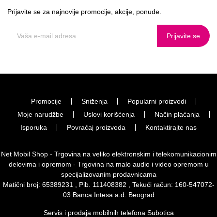
Prijavite se za najnovije promocije, akcije, ponude.
Prijavite se
Promocije
Sniženja
Popularni proizvodi
Moje narudžbe
Uslovi korišćenja
Način plaćanja
Isporuka
Povraćaj proizvoda
Kontaktirajte nas
Net Mobil Shop - Trgovina na veliko elektronskim i telekomunikacionim
delovima i opremom - Trgovina na malo audio i video opremom u
specijalizovanim prodavnicama
Matični broj: 65389231 , Pib. 111408382 , Tekući račun: 160-547072-
03 Banca Intesa a.d. Beograd
Servis i prodaja mobilnih telefona Subotica