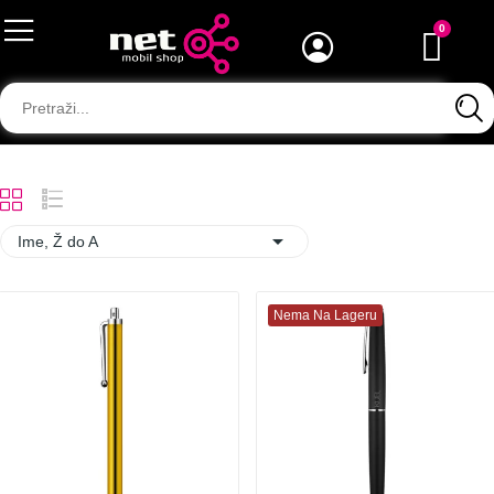

Ime, Ž do A
Nema Na Lageru