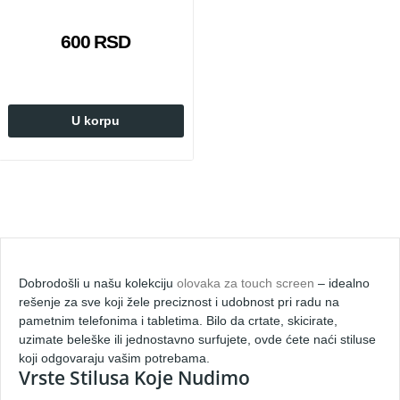
600 RSD
U korpu
Dobrodošli u našu kolekciju
olovaka za touch screen
– idealno
rešenje za sve koji žele preciznost i udobnost pri radu na
pametnim telefonima i tabletima. Bilo da crtate, skicirate,
uzimate beleške ili jednostavno surfujete, ovde ćete naći stiluse
koji odgovaraju vašim potrebama.
Vrste Stilusa Koje Nudimo