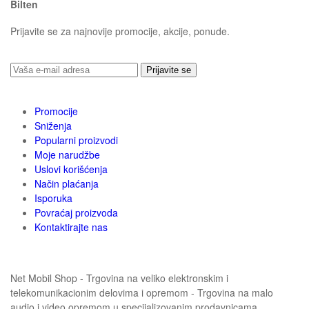
Bilten
Prijavite se za najnovije promocije, akcije, ponude.
Prijavite se
Promocije
Sniženja
Popularni proizvodi
Moje narudžbe
Uslovi korišćenja
Način plaćanja
Isporuka
Povraćaj proizvoda
Kontaktirajte nas
Net Mobil Shop - Trgovina na veliko elektronskim i
telekomunikacionim delovima i opremom - Trgovina na malo
audio i video opremom u specijalizovanim prodavnicama