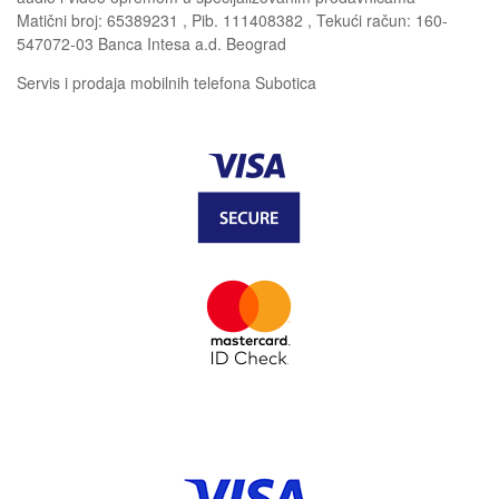
Matični broj: 65389231 , Pib. 111408382 , Tekući račun: 160-
547072-03 Banca Intesa a.d. Beograd
Servis i prodaja mobilnih telefona Subotica