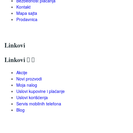
Bezbednost plaćanja
Kontakt
Mapa sajta
Prodavnica
Linkovi
Linkovi


Akcije
Novi prozvodi
Moja nalog
Uslovi kupovine i plaćanje
Uslovi korišćenja
Servis mobilnih telefona
Blog