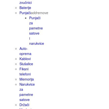
zvučnici
Baterije
Punjači
add
remove
Punjači
za
pametne
satove
i
narukvice
Auto-
oprema
Kablovi
Slušalice
Fiksni
telefoni
Memorija
Narukvice
za
pametne
satove
Držači