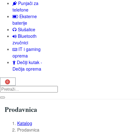
Punjači za
telefone
Eksterne
baterije
Slušalice
Bluetooth
zvučnici
IT i gaming
oprema
Dečiji kutak -
Dečija oprema
Prodavnica
Katalog
Prodavnica