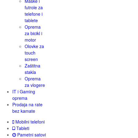
Maske i
futrole za
telefone i
tablete
Oprema
za bicikl i
motor
Olovke za
touch
screen
Zaštitna
stakla
Oprema
za vlogere
IT i Gaming
oprema
Prodaja na rate
bez kamate
Mobilni telefoni
Tableti
Pametni satovi