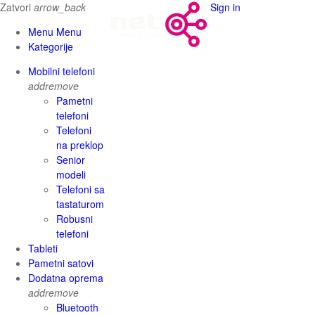
Zatvori
arrow_back
Sign in
Menu Menu
Kategorije
Mobilni telefoni
add
remove
Pametni
telefoni
Telefoni
na preklop
Senior
modeli
Telefoni sa
tastaturom
Robusni
telefoni
Tableti
Pametni satovi
Dodatna oprema
add
remove
Bluetooth