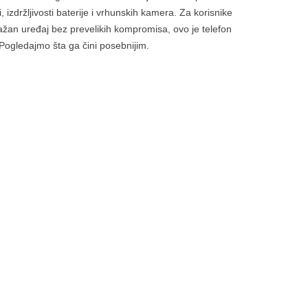
 izdržljivosti baterije i vrhunskih kamera. Za korisnike
ažan uređaj bez prevelikih kompromisa, ovo je telefon
 Pogledajmo šta ga čini posebnijim.