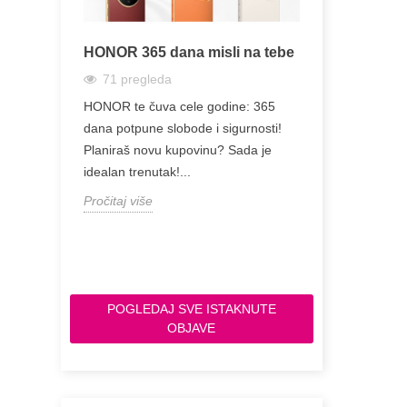
kamate
HONOR 365 dana misli na tebe
Zašto je Sa
Jeftinija od
71
pregleda
228
pregl
e novac za
HONOR te čuva cele godine: 365
Zašto je Sams
tra možete
dana potpune slobode i sigurnosti!
Toliko Jeftini
hop-u...
Planiraš novu kupovinu? Sada je
Razlike na J
idealan trenutak!...
Razmišljate o 
Pročitaj više
Pročitaj više
POGLEDAJ SVE ISTAKNUTE
OBJAVE