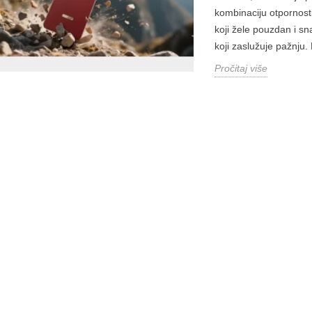
kombinaciju otpornosti,
koji žele pouzdan i sn
koji zaslužuje pažnju.
Pročitaj više