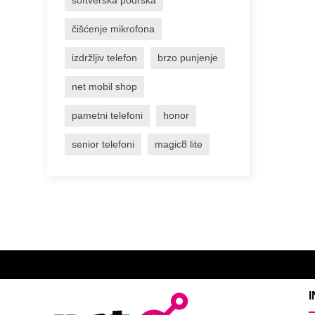
čišćenje mikrofona
izdržljiv telefon
brzo punjenje
net mobil shop
pametni telefoni
honor
senior telefoni
magic8 lite