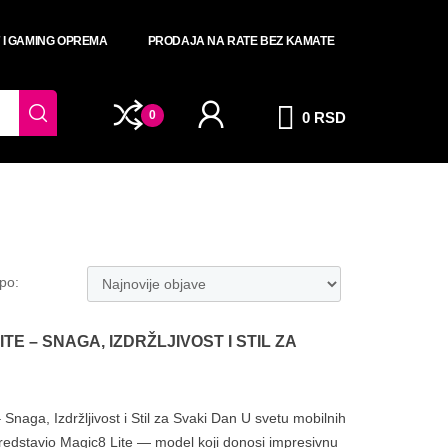
T I GAMING OPREMA
PRODAJA NA RATE BEZ KAMATE
0
0 RSD
 po:
TE – SNAGA, IZDRŽLJIVOST I STIL ZA
naga, Izdržljivost i Stil za Svaki Dan U svetu mobilnih
edstavio Magic8 Lite — model koji donosi impresivnu