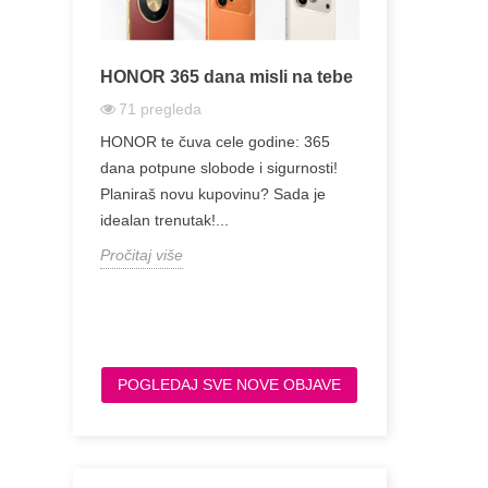
kamate
HONOR 365 dana misli na tebe
Zašto je Sa
Jeftinija od
71
pregleda
228
pregle
e novac za
HONOR te čuva cele godine: 365
Zašto je Sams
tra možete
dana potpune slobode i sigurnosti!
Toliko Jeftini
hop-u...
Planiraš novu kupovinu? Sada je
Razlike na J
idealan trenutak!...
Razmišljate o 
Pročitaj više
Pročitaj više
POGLEDAJ SVE NOVE OBJAVE