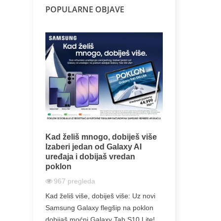
POPULARNE OBJAVE
Samsung Ga
sve što tre
Kad želiš mnogo, dobiješ više
specijalna 
Izaberi jedan od Galaxy AI
memorije
uređaja i dobijaš vredan
586
pregle
poklon
kvica –
Samsung Galax
967
pregleda
awei Band
– Galaxy S26,
a donosi
Kad želiš više, dobiješ više: Uz novi
Samsung je p
Samsung Galaxy flegšip na poklon
S26 seriju 25..
dobijaš moćni Galaxy Tab S10 Lite!