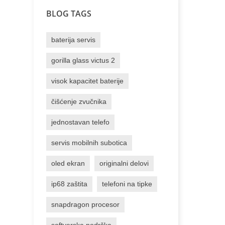
BLOG TAGS
baterija servis
gorilla glass victus 2
visok kapacitet baterije
čišćenje zvučnika
jednostavan telefo
servis mobilnih subotica
oled ekran
originalni delovi
ip68 zaštita
telefoni na tipke
snapdragon procesor
softverska podrška