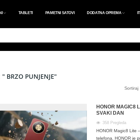
NI
TABLETI
PAMETNI SATOVI
DODATNA OPREMA
I
 " BRZO PUNJENJE"
Sortiraj
HONOR MAGIC8 LI
SVAKI DAN
358
Pregleda
HONOR Magic8 Lite – S
telefona, HONOR je pr