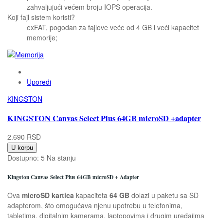
zahvaljujući većem broju IOPS operacija.
Koji fajl sistem koristi?
exFAT, pogodan za fajlove veće od 4 GB i veći kapacitet
memorije;
Uporedi
KINGSTON
KINGSTON Canvas Select Plus 64GB microSD +adapter
2.690 RSD
U korpu
Dostupno:
5 Na stanju
Kingston Canvas Select Plus 64GB microSD + Adapter
Ova
microSD kartica
kapaciteta
64 GB
dolazi u paketu sa SD
adapterom, što omogućava njenu upotrebu u telefonima,
tabletima, digitalnim kamerama, laptopovima i drugim uređajima