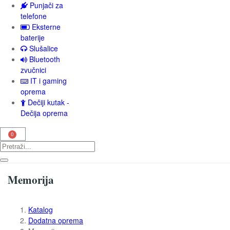
Punjači za
telefone
Eksterne
baterije
Slušalice
Bluetooth
zvučnici
IT i gaming
oprema
Dečiji kutak -
Dečija oprema
Memorija
Katalog
Dodatna oprema