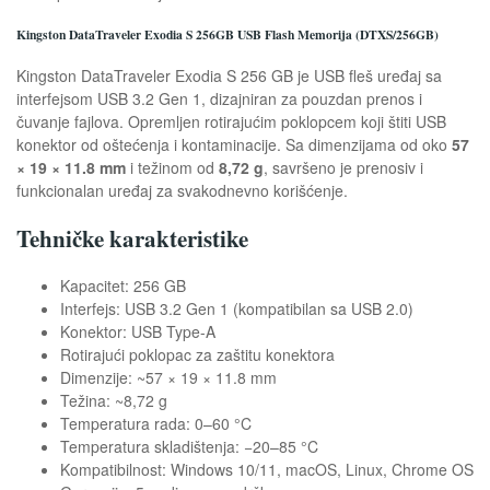
Kingston DataTraveler Exodia S 256GB USB Flash Memorija (DTXS/256GB)
Kingston DataTraveler Exodia S 256 GB je USB fleš uređaj sa
interfejsom USB 3.2 Gen 1, dizajniran za pouzdan prenos i
čuvanje fajlova. Opremljen rotirajućim poklopcem koji štiti USB
konektor od oštećenja i kontaminacije. Sa dimenzijama od oko
57
× 19 × 11.8 mm
i težinom od
8,72 g
, savršeno je prenosiv i
funkcionalan uređaj za svakodnevno korišćenje.
Tehničke karakteristike
Kapacitet: 256 GB
Interfejs: USB 3.2 Gen 1 (kompatibilan sa USB 2.0)
Konektor: USB Type-A
Rotirajući poklopac za zaštitu konektora
Dimenzije: ~57 × 19 × 11.8 mm
Težina: ~8,72 g
Temperatura rada: 0–60 °C
Temperatura skladištenja: −20–85 °C
Kompatibilnost: Windows 10/11, macOS, Linux, Chrome OS