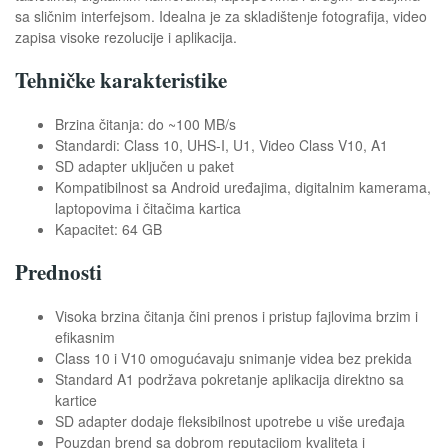
sa sličnim interfejsom. Idealna je za skladištenje fotografija, video
zapisa visoke rezolucije i aplikacija.
Tehničke karakteristike
Brzina čitanja: do ~100 MB/s
Standardi: Class 10, UHS-I, U1, Video Class V10, A1
SD adapter uključen u paket
Kompatibilnost sa Android uređajima, digitalnim kamerama,
laptopovima i čitačima kartica
Kapacitet: 64 GB
Prednosti
Visoka brzina čitanja čini prenos i pristup fajlovima brzim i
efikasnim
Class 10 i V10 omogućavaju snimanje videa bez prekida
Standard A1 podržava pokretanje aplikacija direktno sa
kartice
SD adapter dodaje fleksibilnost upotrebe u više uređaja
Pouzdan brend sa dobrom reputacijom kvaliteta i