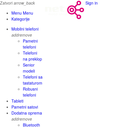
Zatvori
arrow_back
Sign in
Menu Menu
Kategorije
Mobilni telefoni
add
remove
Pametni
telefoni
Telefoni
na preklop
Senior
modeli
Telefoni sa
tastaturom
Robusni
telefoni
Tableti
Pametni satovi
Dodatna oprema
add
remove
Bluetooth