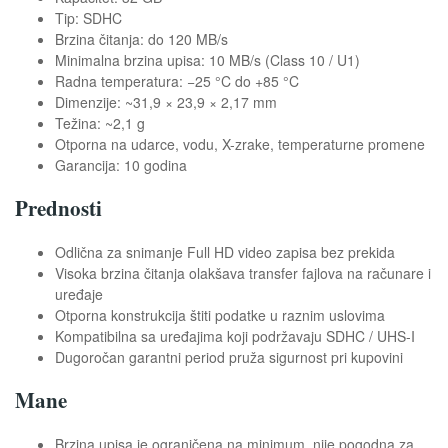
Tip: SDHC
Brzina čitanja: do 120 MB/s
Minimalna brzina upisa: 10 MB/s (Class 10 / U1)
Radna temperatura: −25 °C do +85 °C
Dimenzije: ~31,9 × 23,9 × 2,17 mm
Težina: ~2,1 g
Otporna na udarce, vodu, X-zrake, temperaturne promene
Garancija: 10 godina
Prednosti
Odlična za snimanje Full HD video zapisa bez prekida
Visoka brzina čitanja olakšava transfer fajlova na računare i
uređaje
Otporna konstrukcija štiti podatke u raznim uslovima
Kompatibilna sa uređajima koji podržavaju SDHC / UHS-I
Dugoročan garantni period pruža sigurnost pri kupovini
Mane
Brzina upisa je ograničena na minimum, nije pogodna za