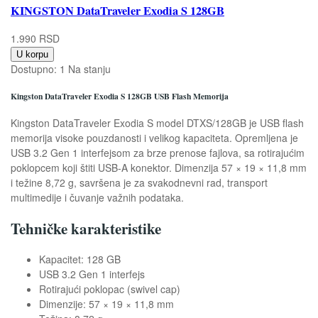
KINGSTON DataTraveler Exodia S 128GB
1.990 RSD
U korpu
Dostupno:
1 Na stanju
Kingston DataTraveler Exodia S 128GB USB Flash Memorija
Kingston DataTraveler Exodia S model DTXS/128GB je USB flash
memorija visoke pouzdanosti i velikog kapaciteta. Opremljena je
USB 3.2 Gen 1 interfejsom za brze prenose fajlova, sa rotirajućim
poklopcem koji štiti USB-A konektor. Dimenzija 57 × 19 × 11,8 mm
i težine 8,72 g, savršena je za svakodnevni rad, transport
multimedije i čuvanje važnih podataka.
Tehničke karakteristike
Kapacitet: 128 GB
USB 3.2 Gen 1 interfejs
Rotirajući poklopac (swivel cap)
Dimenzije: 57 × 19 × 11,8 mm