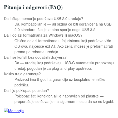
Pitanja i odgovori (FAQ)
Da li štap memorije podržava USB 2.0 uređaje?
Da, kompatibilan je — ali brzina će biti ograničena na USB
2.0 standard, što je znatno sporije nego USB 3.2.
Da li dolazi formatirana za Windows ili macOS?
Obično dolazi formatirana u fajl sistemu koji podržava više
OS-ova, najčešće exFAT. Ako želiš, možeš je preformatirati
prema potrebama uređaja.
Da li se koristi bez dodatnih drajvera?
Da — uređaji koji podržavaju USB-C automatski prepoznaju
uređaj; pogodan je za plug-and-play upotrebu.
Koliko traje garancija?
Proizvod ima 5 godina garancije uz besplatnu tehničku
podršku.
Da li je poklopac pouzdan?
Poklopac štiti konektor, ali je napravljen od plastike —
preporučuje se čuvanje na sigurnom mestu da se ne izgubi.