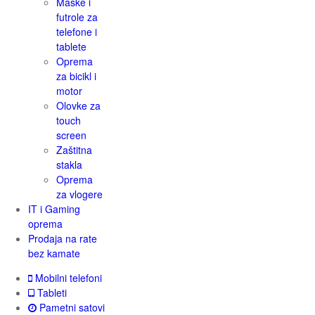
Maske i
futrole za
telefone i
tablete
Oprema
za bicikl i
motor
Olovke za
touch
screen
Zaštitna
stakla
Oprema
za vlogere
IT i Gaming
oprema
Prodaja na rate
bez kamate
Mobilni telefoni
Tableti
Pametni satovi