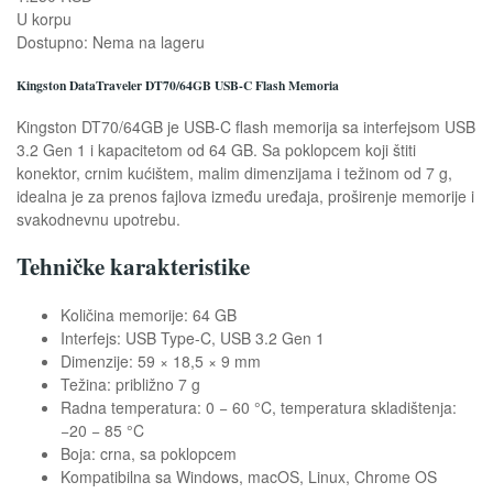
U korpu
Dostupno:
Nema na lageru
Kingston DataTraveler DT70/64GB USB-C Flash Memoria
Kingston DT70/64GB je USB-C flash memorija sa interfejsom USB
3.2 Gen 1 i kapacitetom od 64 GB. Sa poklopcem koji štiti
konektor, crnim kućištem, malim dimenzijama i težinom od 7 g,
idealna je za prenos fajlova između uređaja, proširenje memorije i
svakodnevnu upotrebu.
Tehničke karakteristike
Količina memorije: 64 GB
Interfejs: USB Type-C, USB 3.2 Gen 1
Dimenzije: 59 × 18,5 × 9 mm
Težina: približno 7 g
Radna temperatura: 0 − 60 °C, temperatura skladištenja:
−20 − 85 °C
Boja: crna, sa poklopcem
Kompatibilna sa Windows, macOS, Linux, Chrome OS