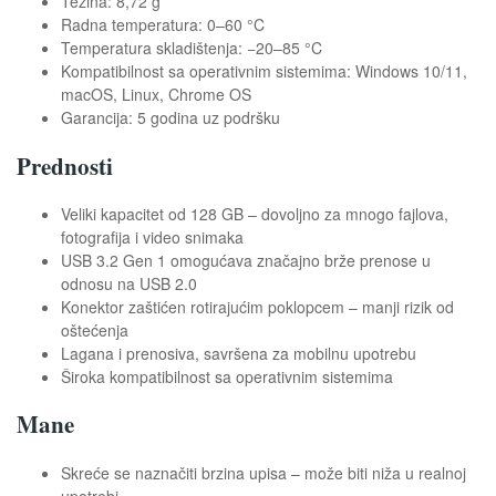
Težina: 8,72 g
Radna temperatura: 0–60 °C
Temperatura skladištenja: −20–85 °C
Kompatibilnost sa operativnim sistemima: Windows 10/11,
macOS, Linux, Chrome OS
Garancija: 5 godina uz podršku
Prednosti
Veliki kapacitet od 128 GB – dovoljno za mnogo fajlova,
fotografija i video snimaka
USB 3.2 Gen 1 omogućava značajno brže prenose u
odnosu na USB 2.0
Konektor zaštićen rotirajućim poklopcem – manji rizik od
oštećenja
Lagana i prenosiva, savršena za mobilnu upotrebu
Široka kompatibilnost sa operativnim sistemima
Mane
Skreće se naznačiti brzina upisa – može biti niža u realnoj
upotrebi