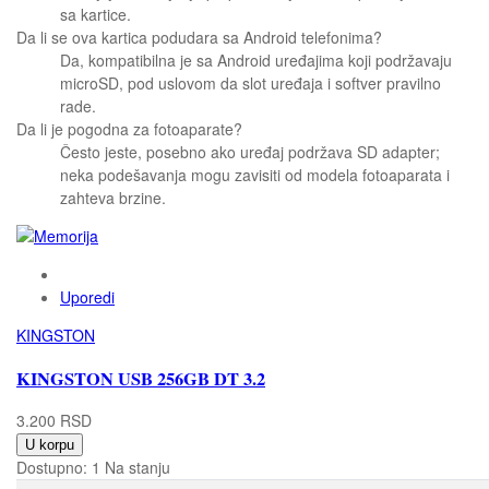
sa kartice.
Da li se ova kartica podudara sa Android telefonima?
Da, kompatibilna je sa Android uređajima koji podržavaju
microSD, pod uslovom da slot uređaja i softver pravilno
rade.
Da li je pogodna za fotoaparate?
Često jeste, posebno ako uređaj podržava SD adapter;
neka podešavanja mogu zavisiti od modela fotoaparata i
zahteva brzine.
Uporedi
KINGSTON
KINGSTON USB 256GB DT 3.2
3.200 RSD
U korpu
Dostupno:
1 Na stanju