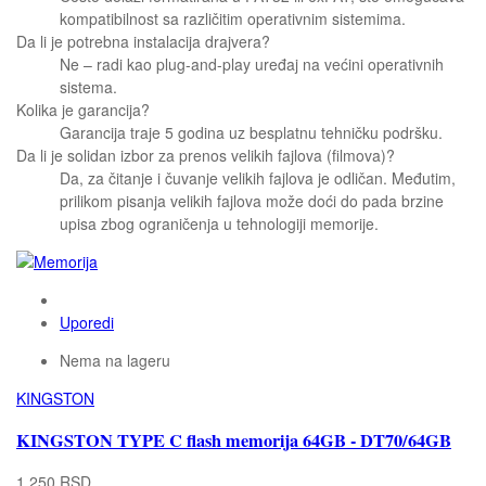
kompatibilnost sa različitim operativnim sistemima.
Da li je potrebna instalacija drajvera?
Ne – radi kao plug-and-play uređaj na većini operativnih
sistema.
Kolika je garancija?
Garancija traje 5 godina uz besplatnu tehničku podršku.
Da li je solidan izbor za prenos velikih fajlova (filmova)?
Da, za čitanje i čuvanje velikih fajlova je odličan. Međutim,
prilikom pisanja velikih fajlova može doći do pada brzine
upisa zbog ograničenja u tehnologiji memorije.
Uporedi
Nema na lageru
KINGSTON
KINGSTON TYPE C flash memorija 64GB - DT70/64GB
1.250 RSD