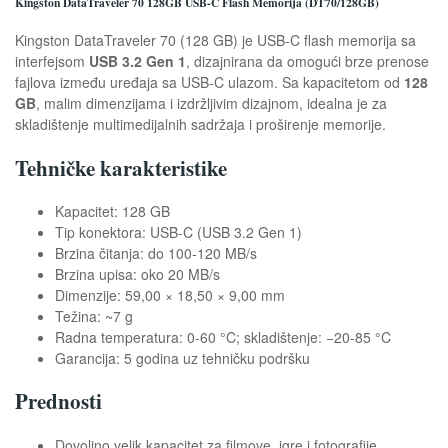
Kingston DataTraveler 70 128GB USB-C Flash Memorija (DT70/128GB)
Kingston DataTraveler 70 (128 GB) je USB-C flash memorija sa
interfejsom
USB 3.2 Gen 1
, dizajnirana da omogući brze prenose
fajlova između uređaja sa USB-C ulazom. Sa kapacitetom od
128
GB
, malim dimenzijama i izdržljivim dizajnom, idealna je za
skladištenje multimedijalnih sadržaja i proširenje memorije.
Tehničke karakteristike
Kapacitet: 128 GB
Tip konektora: USB-C (USB 3.2 Gen 1)
Brzina čitanja: do 100-120 MB/s
Brzina upisa: oko 20 MB/s
Dimenzije: 59,00 × 18,50 × 9,00 mm
Težina: ~7 g
Radna temperatura: 0-60 °C; skladištenje: −20-85 °C
Garancija: 5 godina uz tehničku podršku
Prednosti
Dovoljno velik kapacitet za filmove, igre i fotografije