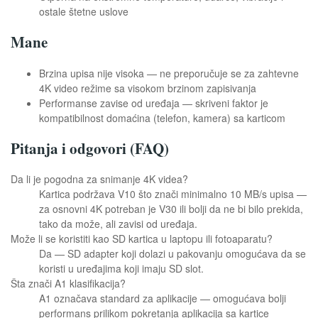
ostale štetne uslove
Mane
Brzina upisa nije visoka — ne preporučuje se za zahtevne
4K video režime sa visokom brzinom zapisivanja
Performanse zavise od uređaja — skriveni faktor je
kompatibilnost domaćina (telefon, kamera) sa karticom
Pitanja i odgovori (FAQ)
Da li je pogodna za snimanje 4K videa?
Kartica podržava V10 što znači minimalno 10 MB/s upisa —
za osnovni 4K potreban je V30 ili bolji da ne bi bilo prekida,
tako da može, ali zavisi od uređaja.
Može li se koristiti kao SD kartica u laptopu ili fotoaparatu?
Da — SD adapter koji dolazi u pakovanju omogućava da se
koristi u uređajima koji imaju SD slot.
Šta znači A1 klasifikacija?
A1 označava standard za aplikacije — omogućava bolji
performans prilikom pokretanja aplikacija sa kartice