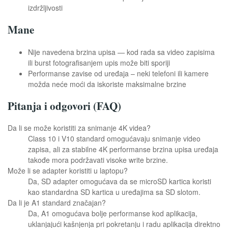
izdržljivosti
Mane
Nije navedena brzina upisa — kod rada sa video zapisima
ili burst fotografisanjem upis može biti sporiji
Performanse zavise od uređaja – neki telefoni ili kamere
možda neće moći da iskoriste maksimalne brzine
Pitanja i odgovori (FAQ)
Da li se može koristiti za snimanje 4K videa?
Class 10 i V10 standard omogućavaju snimanje video
zapisa, ali za stabilne 4K performanse brzina upisa uređaja
takođe mora podržavati visoke write brzine.
Može li se adapter koristiti u laptopu?
Da, SD adapter omogućava da se microSD kartica koristi
kao standardna SD kartica u uređajima sa SD slotom.
Da li je A1 standard značajan?
Da, A1 omogućava bolje performanse kod aplikacija,
uklanjajući kašnjenja pri pokretanju i radu aplikacija direktno