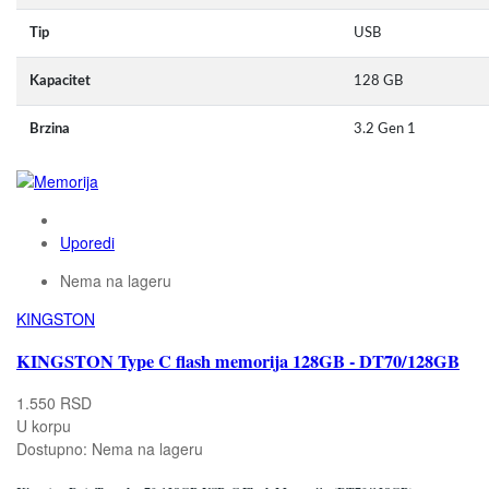
Tip
USB
Kapacitet
128 GB
Brzina
3.2 Gen 1
Uporedi
Nema na lageru
KINGSTON
KINGSTON Type C flash memorija 128GB - DT70/128GB
1.550 RSD
U korpu
Dostupno:
Nema na lageru