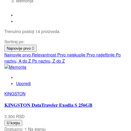
Memorija
Trenutno postoji 14 proizvoda.
Sortiraj po:
Najnovije prvo

Najnovije prvo
Relevantnost
Prvo najskuplje
Prvo najjeftinije
Po
nazivu, A do Z
Po nazivu, Z do Z
Uporedi
KINGSTON
KINGSTON DataTraveler Exodia S 256GB
3.300 RSD
U korpu
Dostupno:
1 Na stanju