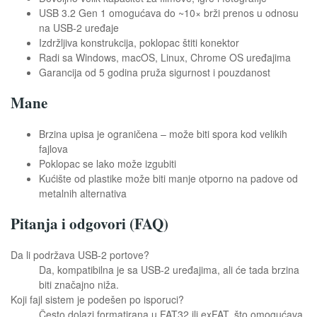
USB 3.2 Gen 1 omogućava do ~10× brži prenos u odnosu
na USB-2 uređaje
Izdržljiva konstrukcija, poklopac štiti konektor
Radi sa Windows, macOS, Linux, Chrome OS uređajima
Garancija od 5 godina pruža sigurnost i pouzdanost
Mane
Brzina upisa je ograničena – može biti spora kod velikih
fajlova
Poklopac se lako može izgubiti
Kućište od plastike može biti manje otporno na padove od
metalnih alternativa
Pitanja i odgovori (FAQ)
Da li podržava USB-2 portove?
Da, kompatibilna je sa USB-2 uređajima, ali će tada brzina
biti značajno niža.
Koji fajl sistem je podešen po isporuci?
Često dolazi formatirana u FAT32 ili exFAT, što omogućava