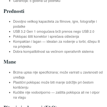
Garancija: 5 godina uz podršku
Prednosti
Dovoljno velikog kapaciteta za filmove, igre, fotografije i
podatke
USB 3.2 Gen 1 omogućava brži prenos nego USB 2.0
Poklopac štiti konektor i sprečava oštećenja
Kompaktan i lagan — idealan za nošenje u torbi, džepu ili
na privjesku
Dobra kompatibilnost sa većinom operativnih sistema
Mane
Brzina upisa nije specificirana; može varirati u zavisnosti od
uređaja
Plastični poklopac može biti manje izdržljiv pri čestom
korišćenju
Kućište nije vodootporno — zaštita poklopca ali ne i otpor
na vlagu