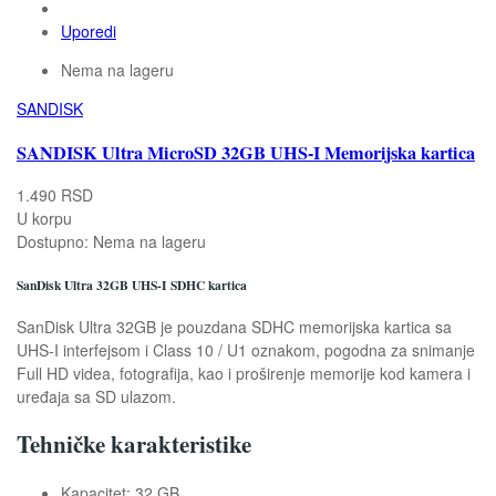
Uporedi
Nema na lageru
SANDISK
SANDISK Ultra MicroSD 32GB UHS-I Memorijska kartica
1.490 RSD
U korpu
Dostupno:
Nema na lageru
SanDisk Ultra 32GB UHS-I SDHC kartica
SanDisk Ultra 32GB je pouzdana SDHC memorijska kartica sa
UHS-I interfejsom i Class 10 / U1 oznakom, pogodna za snimanje
Full HD videa, fotografija, kao i proširenje memorije kod kamera i
uređaja sa SD ulazom.
Tehničke karakteristike
Kapacitet: 32 GB