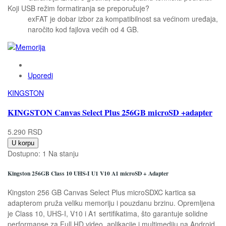
Koji USB režim formatiranja se preporučuje?
exFAT je dobar izbor za kompatibilnost sa većinom uređaja,
naročito kod fajlova većih od 4 GB.
Uporedi
KINGSTON
KINGSTON Canvas Select Plus 256GB microSD +adapter
5.290 RSD
U korpu
Dostupno:
1 Na stanju
Kingston 256GB Class 10 UHS-I U1 V10 A1 microSD + Adapter
Kingston 256 GB Canvas Select Plus microSDXC kartica sa
adapterom pruža veliku memoriju i pouzdanu brzinu. Opremljena
je Class 10, UHS-I, V10 i A1 sertifikatima, što garantuje solidne
performanse za Full HD video, aplikacije i multimediju na Android