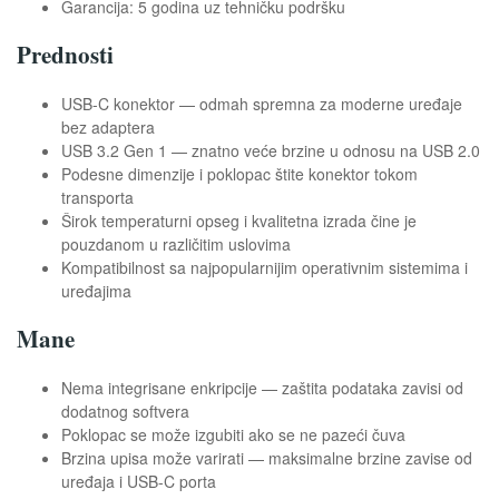
Garancija: 5 godina uz tehničku podršku
Prednosti
USB-C konektor — odmah spremna za moderne uređaje
bez adaptera
USB 3.2 Gen 1 — znatno veće brzine u odnosu na USB 2.0
Podesne dimenzije i poklopac štite konektor tokom
transporta
Širok temperaturni opseg i kvalitetna izrada čine je
pouzdanom u različitim uslovima
Kompatibilnost sa najpopularnijim operativnim sistemima i
uređajima
Mane
Nema integrisane enkripcije — zaštita podataka zavisi od
dodatnog softvera
Poklopac se može izgubiti ako se ne pazeći čuva
Brzina upisa može varirati — maksimalne brzine zavise od
uređaja i USB-C porta