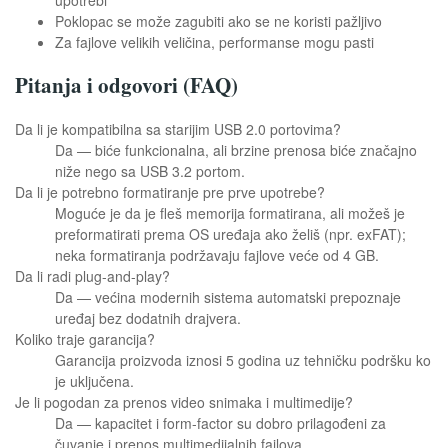
Poklopac se može zagubiti ako se ne koristi pažljivo
Za fajlove velikih veličina, performanse mogu pasti
Pitanja i odgovori (FAQ)
Da li je kompatibilna sa starijim USB 2.0 portovima?
Da — biće funkcionalna, ali brzine prenosa biće značajno
niže nego sa USB 3.2 portom.
Da li je potrebno formatiranje pre prve upotrebe?
Moguće je da je fleš memorija formatirana, ali možeš je
preformatirati prema OS uređaja ako želiš (npr. exFAT);
neka formatiranja podržavaju fajlove veće od 4 GB.
Da li radi plug-and-play?
Da — većina modernih sistema automatski prepoznaje
uređaj bez dodatnih drajvera.
Koliko traje garancija?
Garancija proizvoda iznosi 5 godina uz tehničku podršku ko
je uključena.
Je li pogodan za prenos video snimaka i multimedije?
Da — kapacitet i form-factor su dobro prilagođeni za
čuvanje i prenos multimedijalnih fajlova.