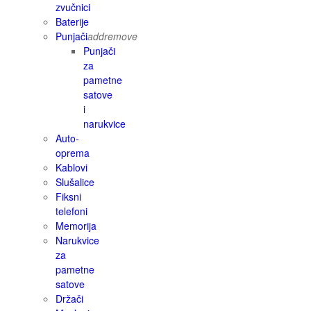
zvučnici
Baterije
Punjači
add
remove
Punjači
za
pametne
satove
i
narukvice
Auto-
oprema
Kablovi
Slušalice
Fiksni
telefoni
Memorija
Narukvice
za
pametne
satove
Držači