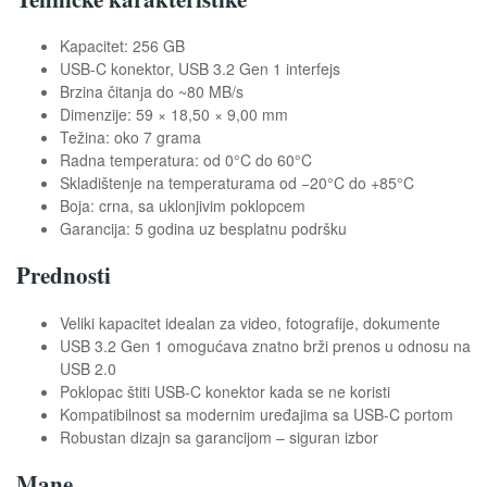
Kapacitet: 256 GB
USB-C konektor, USB 3.2 Gen 1 interfejs
Brzina čitanja do ~80 MB/s
Dimenzije: 59 × 18,50 × 9,00 mm
Težina: oko 7 grama
Radna temperatura: od 0°C do 60°C
Skladištenje na temperaturama od −20°C do +85°C
Boja: crna, sa uklonjivim poklopcem
Garancija: 5 godina uz besplatnu podršku
Prednosti
Veliki kapacitet idealan za video, fotografije, dokumente
USB 3.2 Gen 1 omogućava znatno brži prenos u odnosu na
USB 2.0
Poklopac štiti USB-C konektor kada se ne koristi
Kompatibilnost sa modernim uređajima sa USB-C portom
Robustan dizajn sa garancijom – siguran izbor
Mane