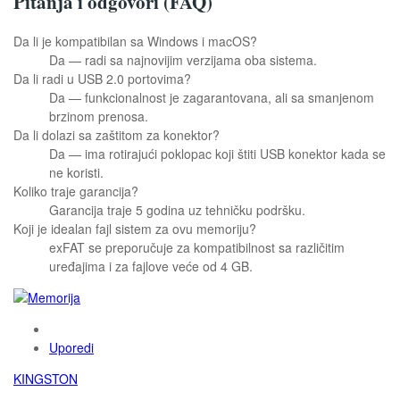
Pitanja i odgovori (FAQ)
Da li je kompatibilan sa Windows i macOS?
Da — radi sa najnovijim verzijama oba sistema.
Da li radi u USB 2.0 portovima?
Da — funkcionalnost je zagarantovana, ali sa smanjenom
brzinom prenosa.
Da li dolazi sa zaštitom za konektor?
Da — ima rotirajući poklopac koji štiti USB konektor kada se
ne koristi.
Koliko traje garancija?
Garancija traje 5 godina uz tehničku podršku.
Koji je idealan fajl sistem za ovu memoriju?
exFAT se preporučuje za kompatibilnost sa različitim
uređajima i za fajlove veće od 4 GB.
Uporedi
KINGSTON