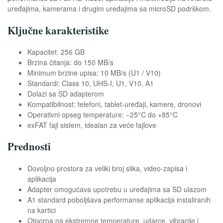
uređajima, kamerama i drugim uređajima sa microSD podrškom.
Ključne karakteristike
Kapacitet: 256 GB
Brzina čitanja: do 150 MB/s
Minimum brzine upisa: 10 MB/s (U1 / V10)
Standardi: Class 10, UHS-I, U1, V10, A1
Dolazi sa SD adapterom
Kompatibilnost: telefoni, tablet-uređaji, kamere, dronovi
Operativni opseg temperature: −25°C do +85°C
exFAT fajl sistem, idealan za veće fajlove
Prednosti
Dovoljno prostora za veliki broj slika, video-zapisa i
aplikacija
Adapter omogućava upotrebu u uređajima sa SD ulazom
A1 standard poboljšava performanse aplikacija instaliranih
na kartici
Otporna na ekstremne temperature, udarce, vibracije i