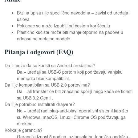
Brzina upisa nije specifično navedena – zavisi od uređaja i
uslova
Poklopac se može izgubiti pri čestom korišćenju
Plastično kućište može biti manje otporno na padove u
odnosu na metalne modele
Pitanja i odgovori (FAQ)
Da li može da se koristi sa Android uređajima?
Da – uređaji sa USB-C portom koji podržavaju vanjsku
memoriju biće kompatibilni.
Da li je kompatibilan sa USB 2.0 portovima?
Da – ali transfer će biti značajno sporiji nego kada se koristi
sa USB 3.2 Gen 1.
Da li je potrebno instalirati drajvere?
Ne – uređaj radi plug-and-play; operativni sistemi kao što
su Windows, macOS, Linux i Chrome OS podržavaju ga
direktno.
Kolika je garancija?
Garancija iznosi 5 godina, uz besplatnu tehničku podršku.