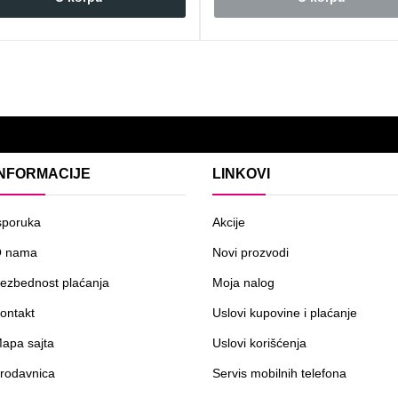
INFORMACIJE
LINKOVI
sporuka
Akcije
 nama
Novi prozvodi
ezbednost plaćanja
Moja nalog
ontakt
Uslovi kupovine i plaćanje
apa sajta
Uslovi korišćenja
rodavnica
Servis mobilnih telefona