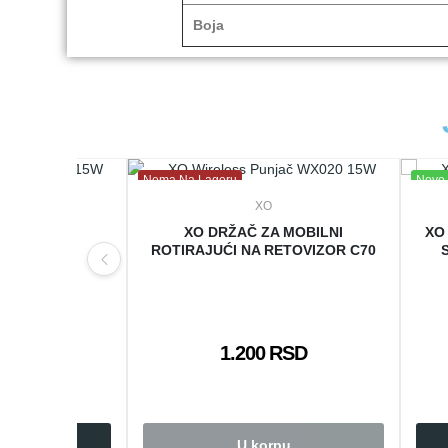
Boja
Nema Na Lageru
Novo
XO
A ČAŠU ZA
XO DRŽAČ ZA MOBILNI
XO
TOR C125
ROTIRAJUĆI NA RETOVIZOR C70
 RSD
1.200 RSD
rpu
U korpu