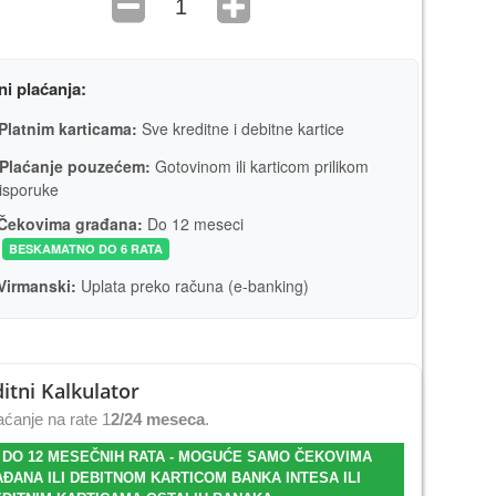
ni plaćanja:
Platnim karticama:
Sve kreditne i debitne kartice
Plaćanje pouzećem:
Gotovinom ili karticom prilikom
isporuke
Čekovima građana:
Do 12 meseci
BESKAMATNO DO 6 RATA
Virmanski:
Uplata preko računa (e-banking)
itni Kalkulator
ćanje na rate 1
2/24 meseca
.
 DO 12 MESEČNIH RATA - MOGUĆE SAMO ČEKOVIMA
ĐANA ILI DEBITNOM KARTICOM BANKA INTESA ILI