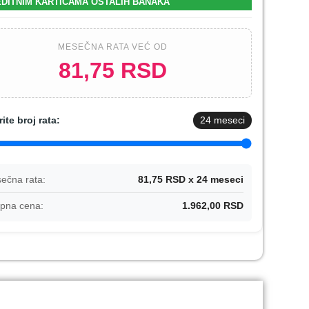
DITNIM KARTICAMA OSTALIH BANAKA
MESEČNA RATA VEĆ OD
81,75 RSD
rite broj rata:
24
meseci
ečna rata:
81,75 RSD x 24 meseci
pna cena:
1.962,00 RSD