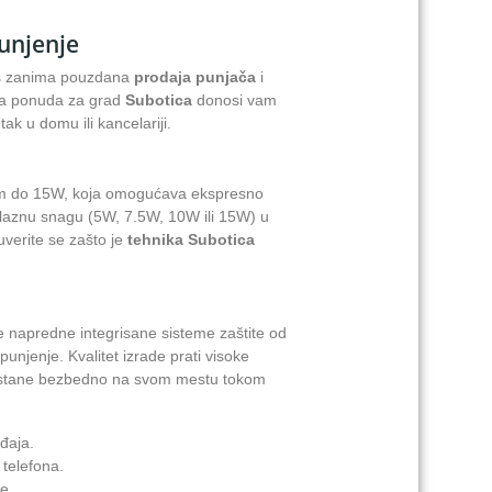
unjenje
as zanima pouzdana
prodaja punjača
i
Naša ponuda za grad
Subotica
donosi vam
ak u domu ili kancelariji.
om do 15W, koja omogućava ekspresno
izlaznu snagu (5W, 7.5W, 10W ili 15W) u
uverite se zašto je
tehnika Subotica
 napredne integrisane sisteme zaštite od
njenje. Kvalitet izrade prati visoke
n ostane bezbedno na svom mestu tokom
đaja.
 telefona.
e.