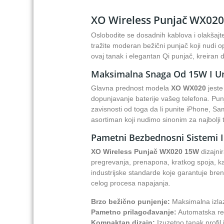
XO Wireless Punjač WX020 
Oslobodite se dosadnih kablova i olakšaj
tražite moderan bežični punjač koji nudi o
ovaj tanak i elegantan Qi punjač, kreiran da
Maksimalna Snaga Od 15W I Un
Glavna prednost modela
XO WX020
jeste
dopunjavanje baterije vašeg telefona. Pun
zavisnosti od toga da li punite iPhone, Sam
asortiman koji nudimo sinonim za najbolji 
Pametni Bezbednosni Sistemi I
XO Wireless Punjač WX020 15W
dizajni
pregrevanja, prenapona, kratkog spoja, ka
industrijske standarde koje garantuje bre
celog procesa napajanja.
Brzo bežično punjenje:
Maksimalna izlaz
Pametno prilagođavanje:
Automatska regu
Kompaktan dizajn:
Izuzetno tanak profil 