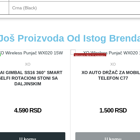
Crna (Black)
Još Proizvoda Od Istog Brend
Nema Na Lageru
XO
XO
 AI GIMBAL SS16 360° SMART
XO AUTO DRŽAČ ZA MOBIL
SELFI ROTACIONI STONI SA
TELEFON C77
DALJINSKIM
4.590 RSD
1.500 RSD
U korpu
U korpu