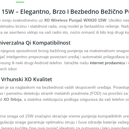
15W – Elegantno, Brzo I Bezbedno Bežično P
te svoju svakodnevicu uz
XO Wireless Punjač WX020 15W
. Ukoliko v
ptimalnu brzinu i stabilnost rada, ovaj model je fantastično rešenje. 
 se savršeno uklopi na vaš radni sto, noćni ormarić ili bilo koji drugi kut
iverzalna Qi Kompatibilnost
 njegova sposobnost brzog bežičnog punjenja sa maksimalnom snag
jač inteligentno prepoznaje povezani uređaj i automatski prilagođava 
sung ili neki drugi Android telefon. Istražite našu
internet prodavnicu
i 
tech izbor.
 Vrhunski XO Kvalitet
ran je sa naglaskom na bezbednost vaših skupocenih uređaja. Poseduje
o i pametnu detekciju stranih metalnih predmeta (FOD) na površini za pu
nd
XO Srbija
, a stabilna neklizajuća podloga osigurava da vaš telefo
na snaga od 15W značajno skraćuje vreme punjenja kompatibilnih ure
lacija snage garantuje optimalnu struju i čuva zdravlje baterije vašeg
i lagano kućište čine ovaj punjač idealnim za putovanja i lako prenošenj