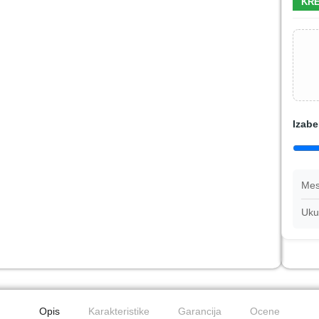
KRE
Izabe
Mes
Uku
Opis
Karakteristike
Garancija
Ocene