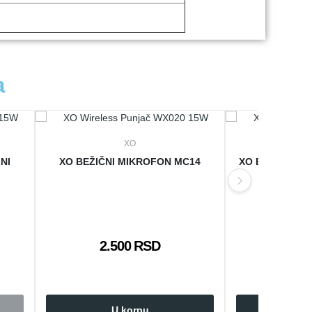
a
XO
NI
XO BEŽIČNI MIKROFON MC14
XO BLUETOOTH
2.500 RSD
1.8
U korpu
U 