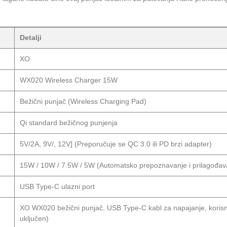
Detalji
XO
WX020 Wireless Charger 15W
Bežični punjač (Wireless Charging Pad)
Qi standard bežičnog punjenja
5V/2A, 9V/, 12V] (Preporučuje se QC 3.0 ili PD brzi adapter)
15W / 10W / 7.5W / 5W (Automatsko prepoznavanje i prilagođav
USB Type-C ulazni port
XO WX020 bežični punjač, USB Type-C kabl za napajanje, korisnič
uključen)