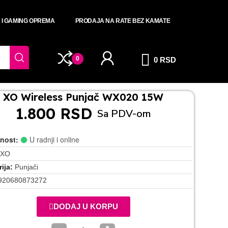
T I GAMING OPREMA
PRODAJA NA RATE BEZ KAMATE
0
0 RSD
XO Wireless Punjač WX020 15W
1.800 RSD
Sa PDV-om
nost:
U radnji i online
XO
ija
Punjači
920680873272
DODAJ U KORPU