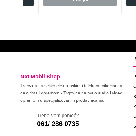
Net Mobil Shop
I
Trgovina na veliko elektronskim i telekomunikacionim
O
delovima i opremom - Trgovina na malo audio i video
B
opremom u specijalizovanim prodavnicama
K
Treba Vam pomoć?
M
061/ 286 0735
P