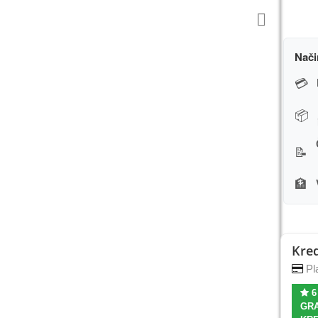
Nači
💳
📦
📝
🏦
Kred
Pla
6
GRA