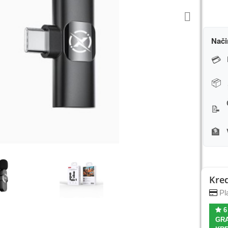
Nači
💳
📦
📝
🏦
Kred
Pla
6
GRA