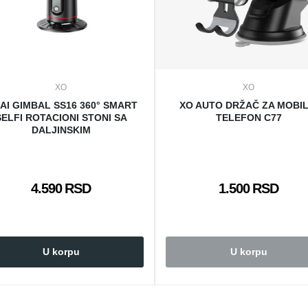
XO
XO
 AI GIMBAL SS16 360° SMART
XO AUTO DRŽAČ ZA MOBIL
SELFI ROTACIONI STONI SA
TELEFON C77
DALJINSKIM
4.590 RSD
1.500 RSD
U korpu
U korpu