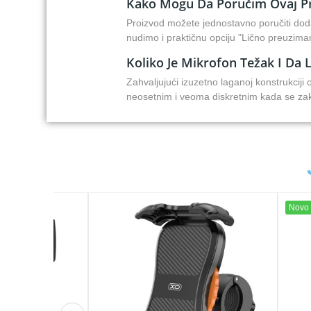
Kako Mogu Da Poručim Ovaj Pro
Proizvod možete jednostavno poručiti do
nudimo i praktičnu opciju "Lično preuziman
Koliko Je Mikrofon Težak I Da 
Zahvaljujući izuzetno laganoj konstrukcij
neosetnim i veoma diskretnim kada se za
Novo