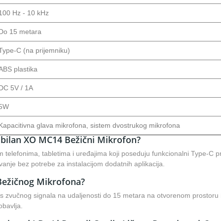
100 Hz - 10 kHz
Do 15 metara
Type-C (na prijemniku)
ABS plastika
DC 5V / 1A
5W
Kapacitivna glava mikrofona, sistem dvostrukog mikrofona
ibilan XO MC14 Bežični Mikrofon?
 telefonima, tabletima i uređajima koji poseduju funkcionalni Type-C pr
vanje bez potrebe za instalacijom dodatnih aplikacija.
 Bežičnog Mikrofona?
 zvučnog signala na udaljenosti do 15 metara na otvorenom prostoru il
obavlja.