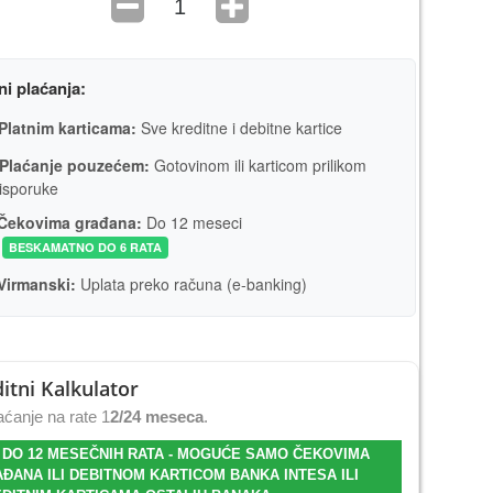
ni plaćanja:
Platnim karticama:
Sve kreditne i debitne kartice
Plaćanje pouzećem:
Gotovinom ili karticom prilikom
isporuke
Čekovima građana:
Do 12 meseci
BESKAMATNO DO 6 RATA
Virmanski:
Uplata preko računa (e-banking)
itni Kalkulator
ćanje na rate 1
2/24 meseca
.
 DO 12 MESEČNIH RATA - MOGUĆE SAMO ČEKOVIMA
ĐANA ILI DEBITNOM KARTICOM BANKA INTESA ILI