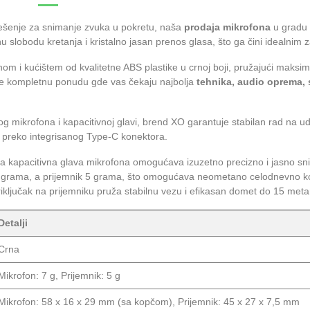
rešenje za snimanje zvuka u pokretu, naša
prodaja mikrofona
u gradu
 slobodu kretanja i kristalno jasan prenos glasa, što ga čini idealnim z
nom i kućištem od kvalitetne ABS plastike u crnoj boji, pružajući maksi
ite kompletnu ponudu gde vas čekaju najbolja
tehnika, audio oprema, 
mikrofona i kapacitivnoj glavi, brend XO garantuje stabilan rad na udal
 preko integrisanog Type-C konektora.
 kapacitivna glava mikrofona omogućava izuzetno precizno i jasno sn
 grama, a prijemnik 5 grama, što omogućava neometano celodnevno ko
iključak na prijemniku pruža stabilnu vezu i efikasan domet do 15 meta
Detalji
Crna
Mikrofon: 7 g, Prijemnik: 5 g
Mikrofon: 58 x 16 x 29 mm (sa kopčom), Prijemnik: 45 x 27 x 7,5 mm