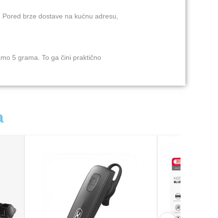
. Pored brze dostave na kućnu adresu,
amo 5 grama. To ga čini praktično
a