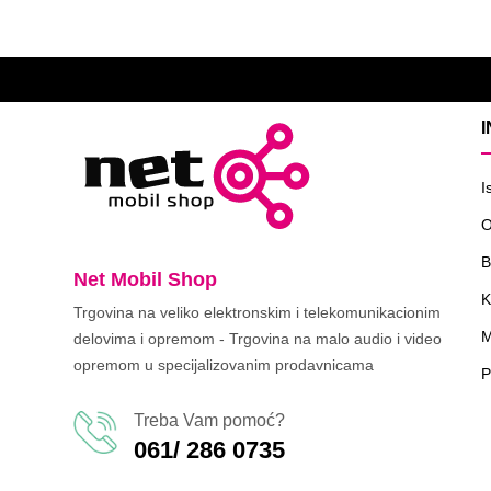
I
O
B
Net Mobil Shop
K
Trgovina na veliko elektronskim i telekomunikacionim
M
delovima i opremom - Trgovina na malo audio i video
opremom u specijalizovanim prodavnicama
P
Treba Vam pomoć?
061/ 286 0735