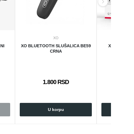
XO
NI
XO BLUETOOTH SLUŠALICA BE59
XO BLUETO
CRNA
DEČIJA X
1.800 RSD
3.8
U korpu
U 