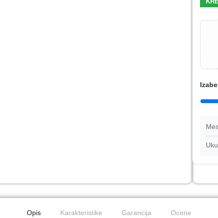
KRE
Izabe
Mes
Uku
Opis
Karakteristike
Garancija
Ocene