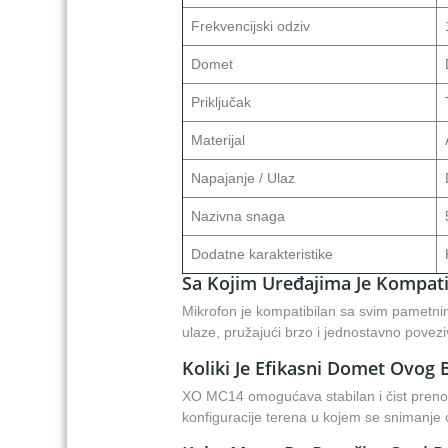
Frekvencijski odziv
Domet
Priključak
Materijal
Napajanje / Ulaz
Nazivna snaga
Dodatne karakteristike
Sa Kojim Uređajima Je Kompat
Mikrofon je kompatibilan sa svim pametnim
ulaze, pružajući brzo i jednostavno povezi
Koliki Je Efikasni Domet Ovog
XO MC14 omogućava stabilan i čist prenos
konfiguracije terena u kojem se snimanje 