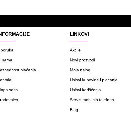
INFORMACIJE
LINKOVI
sporuka
Akcije
 nama
Novi prozvodi
ezbednost plaćanja
Moja nalog
ontakt
Uslovi kupovine i plaćanje
apa sajta
Uslovi korišćenja
rodavnica
Servis mobilnih telefona
Blog