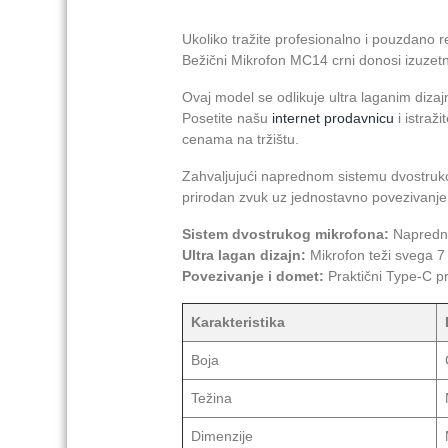
Ukoliko tražite profesionalno i pouzdano 
Bežični Mikrofon MC14 crni donosi izuzetnu
Ovaj model se odlikuje ultra laganim dizaj
Posetite našu
internet prodavnicu
i istraž
cenama na tržištu.
Zahvaljujući naprednom sistemu dvostrukog 
prirodan zvuk uz jednostavno povezivanje
Sistem dvostrukog mikrofona:
Napredna
Ultra lagan dizajn:
Mikrofon teži svega 7
Povezivanje i domet:
Praktični Type-C pr
Karakteristika
Boja
Težina
Dimenzije