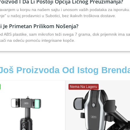
izvod I Da Li Postoji Opcija Ličnog Preuzimanja?
davanjem u korpu na našem sajtu i unosom vaših podataka za isporuku
je" u našoj prodavnici u Subotici, bez ikakvih troškova dostave.
Li Je Primetan Prilikom Nošenja?
i od ABS plastike, sam mikrofon teži svega 7 grama, dok prijemnik ima s
kači na odeću pomoću integrisane kopče.
Još Proizvoda Od Istog Brend
Nema Na Lageru