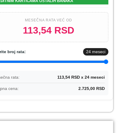
DITNIM KARTICAMA OSTALIH BANAKA
MESEČNA RATA VEĆ OD
113,54 RSD
rite broj rata:
24
meseci
ečna rata:
113,54 RSD x 24 meseci
pna cena:
2.725,00 RSD