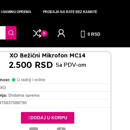
T I GAMING OPREMA
PRODAJA NA RATE BEZ KAMATE
0
0 RSD
XO Bežični Mikrofon MC14
2.500 RSD
Sa PDV-om
nost:
U radnji i online
XO
ija
Dodatna oprema
975837588790
DODAJ U KORPU