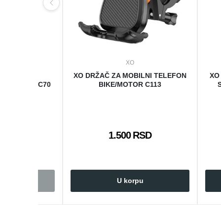
XO
A MOBILNI
XO DRŽAČ ZA MOBILNI TELEFON
XO
RETOVIZOR C70
BIKE/MOTOR C113
 RSD
1.500 RSD
rpu
U korpu