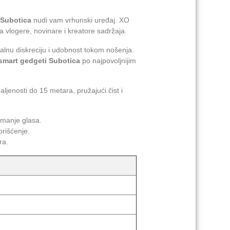
Subotica
nudi vam vrhunski uređaj. XO
a vlogere, novinare i kreatore sadržaja.
malnu diskreciju i udobnost tokom nošenja.
smart gedgeti Subotica
po najpovoljnijim
jenosti do 15 metara, pružajući čist i
imanje glasa.
rišćenje.
ra.