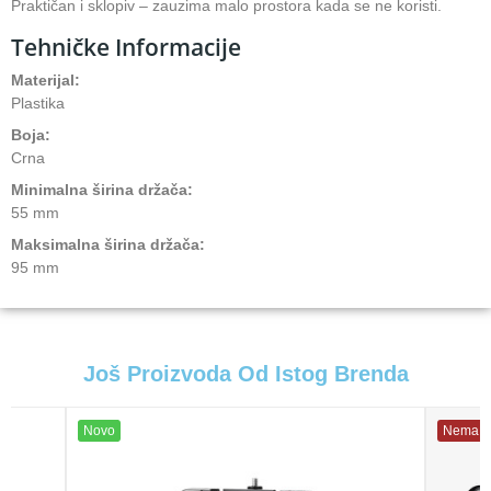
Praktičan i sklopiv – zauzima malo prostora kada se ne koristi.
Tehničke Informacije
Materijal:
Plastika
Boja:
Crna
Minimalna širina držača:
55 mm
Maksimalna širina držača:
95 mm
Još Proizvoda Od Istog Brenda
Novo
Nema N