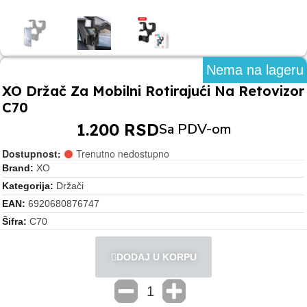
Nema na lageru
XO Držač Za Mobilni Rotirajući Na Retovizor
C70
1.200 RSD
Sa PDV-om
Dostupnost:
Trenutno nedostupno
Brand
XO
Kategorija
Držači
EAN
6920680876747
Šifra
C70
DODAJ U KORPU