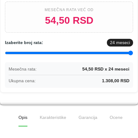
MESEČNA RATA VEĆ OD
54,50 RSD
Izaberite broj rata:
24
meseci
Mesečna rata:
54,50 RSD x 24 meseci
Ukupna cena:
1.308,00 RSD
Opis
Karakteristike
Garancija
Ocene