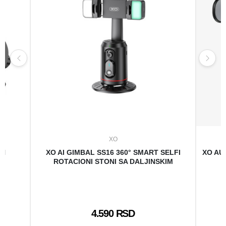
XO
ON
XO AI GIMBAL SS16 360° SMART SELFI
XO AU
ROTACIONI STONI SA DALJINSKIM
4.590 RSD