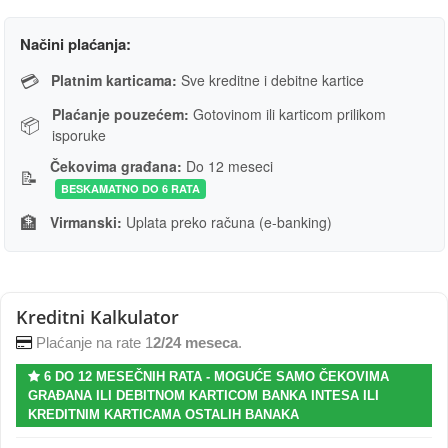
Načini plaćanja:
💳
Platnim karticama:
Sve kreditne i debitne kartice
Plaćanje pouzećem:
Gotovinom ili karticom prilikom
📦
isporuke
Čekovima građana:
Do 12 meseci
📝
BESKAMATNO DO 6 RATA
🏦
Virmanski:
Uplata preko računa (e-banking)
Kreditni Kalkulator
Plaćanje na rate 1
2/24 meseca
.
6 DO 12 MESEČNIH RATA - MOGUĆE SAMO ČEKOVIMA
GRAĐANA ILI DEBITNOM KARTICOM BANKA INTESA ILI
KREDITNIM KARTICAMA OSTALIH BANAKA