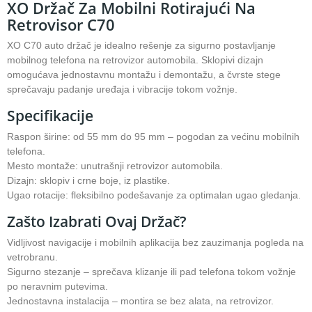
XO Držač Za Mobilni Rotirajući Na
Retrovisor C70
XO C70 auto držač je idealno rešenje za sigurno postavljanje
mobilnog telefona na retrovizor automobila. Sklopivi dizajn
omogućava jednostavnu montažu i demontažu, a čvrste stege
sprečavaju padanje uređaja i vibracije tokom vožnje.
Specifikacije
Raspon širine: od 55 mm do 95 mm – pogodan za većinu mobilnih
telefona.
Mesto montaže: unutrašnji retrovizor automobila.
Dizajn: sklopiv i crne boje, iz plastike.
Ugao rotacije: fleksibilno podešavanje za optimalan ugao gledanja.
Zašto Izabrati Ovaj Držač?
Vidljivost navigacije i mobilnih aplikacija bez zauzimanja pogleda na
vetrobranu.
Sigurno stezanje – sprečava klizanje ili pad telefona tokom vožnje
po neravnim putevima.
Jednostavna instalacija – montira se bez alata, na retrovizor.