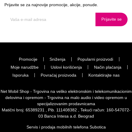
Prijavite se za najnovije promocije, akcije, ponude.
Prijavite se
Promocije
Sniženja
Popularni proizvodi
Moje narudžbe
Uslovi korišćenja
Način plaćanja
Isporuka
Povraćaj proizvoda
Kontaktirajte nas
Net Mobil Shop - Trgovina na veliko elektronskim i telekomunikacionim
delovima i opremom - Trgovina na malo audio i video opremom u
specijalizovanim prodavnicama
Matični broj: 65389231 , Pib. 111408382 , Tekući račun: 160-547072-
03 Banca Intesa a.d. Beograd
Servis i prodaja mobilnih telefona Subotica