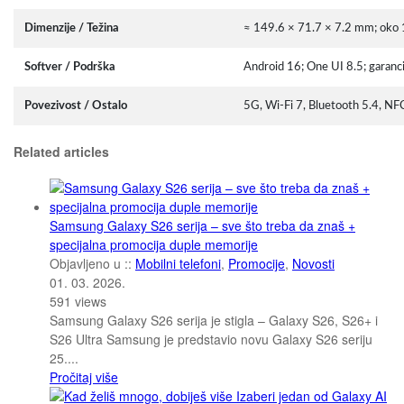
Dimenzije / Težina
≈ 149.6 × 71.7 × 7.2 mm; oko
Softver / Podrška
Android 16; One UI 8.5; garancij
Povezivost / Ostalo
5G, Wi-Fi 7, Bluetooth 5.4, N
Related articles
Samsung Galaxy S26 serija – sve što treba da znaš +
specijalna promocija duple memorije
Objavljeno u ::
Mobilni telefoni
,
Promocije
,
Novosti
01. 03. 2026.
591
views
Samsung Galaxy S26 serija je stigla – Galaxy S26, S26+ i
S26 Ultra Samsung je predstavio novu Galaxy S26 seriju
25....
Pročitaj više