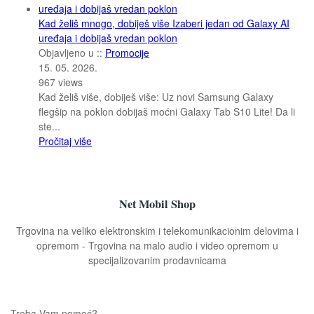
Kad želiš mnogo, dobiješ više Izaberi jedan od Galaxy AI
uređaja i dobijaš vredan poklon
Objavljeno u ::
Promocije
15. 05. 2026.
967
views
Kad želiš više, dobiješ više: Uz novi Samsung Galaxy
flegšip na poklon dobijaš moćni Galaxy Tab S10 Lite! Da li
ste...
Pročitaj više
Net Mobil Shop
Trgovina na veliko elektronskim i telekomunikacionim delovima i
opremom - Trgovina na malo audio i video opremom u
specijalizovanim prodavnicama
Treba Vam pomoć?