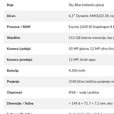
Boja
Sky Blue (nebesko plava)
Ekran
6,3″ Dynamic AMOLED 2X, rezol
Procesor / RAM
Exynos 2600 (ili Snapdragon 8
Skladište
512 GB interne memorije, bez p
Kamera (zadnja)
50 MP glavna, 12 MP ultra-širo
Kamera (prednja)
12 MP, široki ugao
Baterija
4.300 mAh
Punjenje
25W žično; bežično punjenje; re
Otpornost
IP68 – voda i prašina
Dimenzije / Težina
≈ 149.6 × 71.7 × 7.2 mm; oko