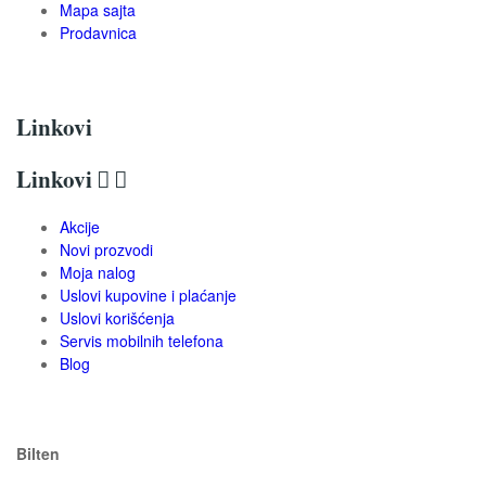
Mapa sajta
Prodavnica
Linkovi
Linkovi


Akcije
Novi prozvodi
Moja nalog
Uslovi kupovine i plaćanje
Uslovi korišćenja
Servis mobilnih telefona
Blog
Bilten