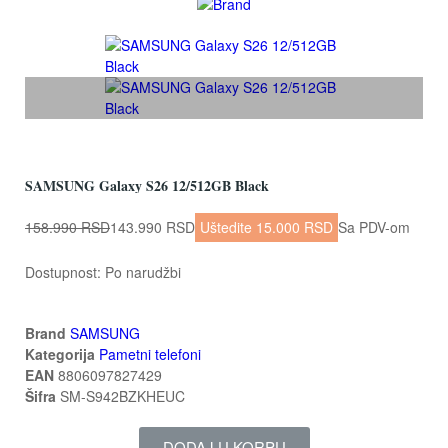
SAMSUNG Galaxy S26 12/512GB Black
158.990 RSD
143.990 RSD
Uštedite 15.000 RSD
Sa PDV-om
Dostupnost:
Po narudžbi
Brand
SAMSUNG
Kategorija
Pametni telefoni
EAN
8806097827429
Šifra
SM-S942BZKHEUC
DODAJ U KORPU