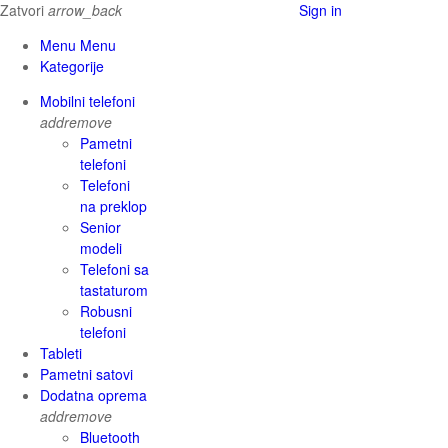
Zatvori
arrow_back
Sign in
Menu Menu
Kategorije
Mobilni telefoni
add
remove
Pametni
telefoni
Telefoni
na preklop
Senior
modeli
Telefoni sa
tastaturom
Robusni
telefoni
Tableti
Pametni satovi
Dodatna oprema
add
remove
Bluetooth