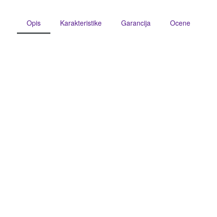
Opis
Karakteristike
Garancija
Ocene