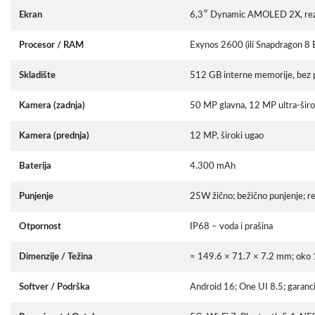
Ekran
6,3″ Dynamic AMOLED 2X, rezol
Procesor / RAM
Exynos 2600 (ili Snapdragon 8
Skladište
512 GB interne memorije, bez p
Kamera (zadnja)
50 MP glavna, 12 MP ultra-širo
Kamera (prednja)
12 MP, široki ugao
Baterija
4.300 mAh
Punjenje
25W žično; bežično punjenje; re
Otpornost
IP68 – voda i prašina
Dimenzije / Težina
≈ 149.6 × 71.7 × 7.2 mm; oko
Softver / Podrška
Android 16; One UI 8.5; garancij