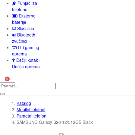
Punjači za
telefone
Eksterne
baterije
Slušalice
Bluetooth
zvučnici
IT i gaming
oprema
Dečiji kutak -
Dečija oprema
Katalog
Mobilni telefoni
Pametni telefoni
SAMSUNG Galaxy S26 12/512GB Black