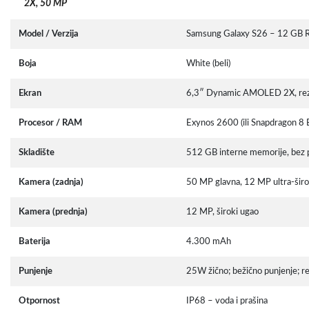
2X, 50 MP
Model / Verzija
Samsung Galaxy S26 – 12 GB 
Boja
White (beli)
Ekran
6,3″ Dynamic AMOLED 2X, rezol
Procesor / RAM
Exynos 2600 (ili Snapdragon 8
Skladište
512 GB interne memorije, bez p
Kamera (zadnja)
50 MP glavna, 12 MP ultra-širo
Kamera (prednja)
12 MP, široki ugao
Baterija
4.300 mAh
Punjenje
25W žično; bežično punjenje; re
Otpornost
IP68 – voda i prašina