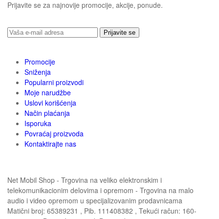
Prijavite se za najnovije promocije, akcije, ponude.
Prijavite se
Promocije
Sniženja
Popularni proizvodi
Moje narudžbe
Uslovi korišćenja
Način plaćanja
Isporuka
Povraćaj proizvoda
Kontaktirajte nas
Net Mobil Shop - Trgovina na veliko elektronskim i
telekomunikacionim delovima i opremom - Trgovina na malo
audio i video opremom u specijalizovanim prodavnicama
Matični broj: 65389231 , Pib. 111408382 , Tekući račun: 160-