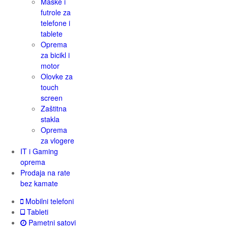
Maske i
futrole za
telefone i
tablete
Oprema
za bicikl i
motor
Olovke za
touch
screen
Zaštitna
stakla
Oprema
za vlogere
IT i Gaming
oprema
Prodaja na rate
bez kamate
Mobilni telefoni
Tableti
Pametni satovi