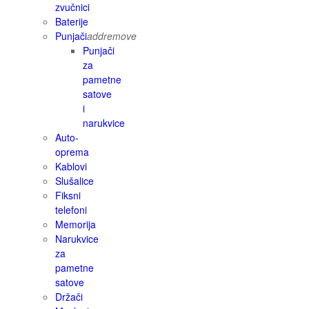
zvučnici
Baterije
Punjači
add
remove
Punjači
za
pametne
satove
i
narukvice
Auto-
oprema
Kablovi
Slušalice
Fiksni
telefoni
Memorija
Narukvice
za
pametne
satove
Držači