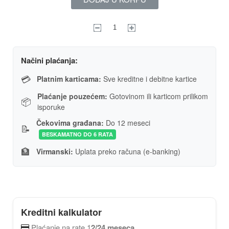
Načini plaćanja:
💳
Platnim karticama:
Sve kreditne i debitne kartice
Plaćanje pouzećem:
Gotovinom ili karticom prilikom
📦
isporuke
Čekovima građana:
Do 12 meseci
📝
BESKAMATNO DO 6 RATA
🏦
Virmanski:
Uplata preko računa (e-banking)
Kreditni kalkulator
Plaćanje na rate 1
2/24 meseca
.