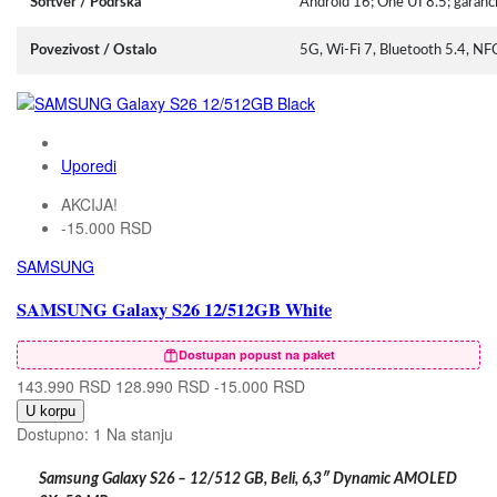
Softver / Podrška
Android 16; One UI 8.5; garancij
Povezivost / Ostalo
5G, Wi-Fi 7, Bluetooth 5.4, N
Uporedi
AKCIJA!
-15.000 RSD
SAMSUNG
SAMSUNG Galaxy S26 12/512GB White
Dostupan popust na paket
143.990 RSD
128.990 RSD
-15.000 RSD
U korpu
Dostupno:
1 Na stanju
Samsung Galaxy S26 – 12/512 GB, Beli, 6,3″ Dynamic AMOLED