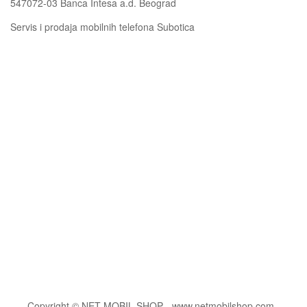
547072-03 Banca Intesa a.d. Beograd
Servis i prodaja mobilnih telefona Subotica
Copyright © NET MOBIL SHOP - www.netmobilshop.com ,