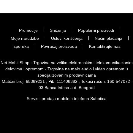
Promocije
Sniženja
Popularni proizvodi
Moje narudžbe
Uslovi korišćenja
Način plaćanja
Isporuka
Povraćaj proizvoda
Kontaktirajte nas
Net Mobil Shop - Trgovina na veliko elektronskim i telekomunikacionim
delovima i opremom - Trgovina na malo audio i video opremom u
specijalizovanim prodavnicama
Matični broj: 65389231 , Pib. 111408382 , Tekući račun: 160-547072-
03 Banca Intesa a.d. Beograd
Servis i prodaja mobilnih telefona Subotica