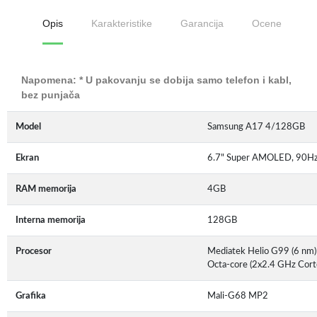
Opis
Karakteristike
Garancija
Ocene
Napomena: * U pakovanju se dobija samo telefon i kabl,
bez punjača
Model
Samsung A17 4/128GB
Ekran
6.7" Super AMOLED, 90Hz,
RAM memorija
4GB
Interna memorija
128GB
Procesor
Mediatek Helio G99 (6 nm)
Octa-core (2x2.4 GHz Cor
Grafika
Mali-G68 MP2