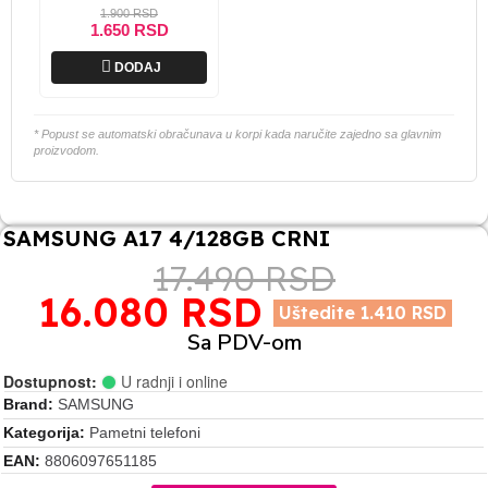
za Samsung beli CE
1.900 RSD
1.650 RSD

DODAJ
* Popust se automatski obračunava u korpi kada naručite zajedno sa glavnim
proizvodom.
SAMSUNG A17 4/128GB CRNI
17.490 RSD
16.080 RSD
Uštedite 1.410 RSD
Sa PDV-om
Dostupnost:
U radnji i online
Brand
SAMSUNG
Kategorija
Pametni telefoni
EAN
8806097651185