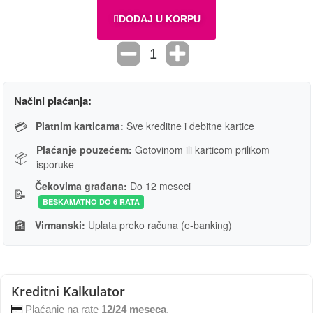
DODAJ U KORPU
Načini plaćanja:
💳
Platnim karticama:
Sve kreditne i debitne kartice
Plaćanje pouzećem:
Gotovinom ili karticom prilikom
📦
isporuke
Čekovima građana:
Do 12 meseci
📝
BESKAMATNO DO 6 RATA
🏦
Virmanski:
Uplata preko računa (e-banking)
Kreditni Kalkulator
Plaćanje na rate 1
2/24 meseca
.