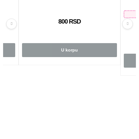
800 RSD
U korpu