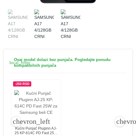
Ovaj model dolazi bez punjača. Pogledajte ponudu
local_offer
kompatibilnih punjača
-250 RSD
chevron_left
chevro
Kućni Punjač Pluginn AJ-
25 KP-614C PD Fast 25W