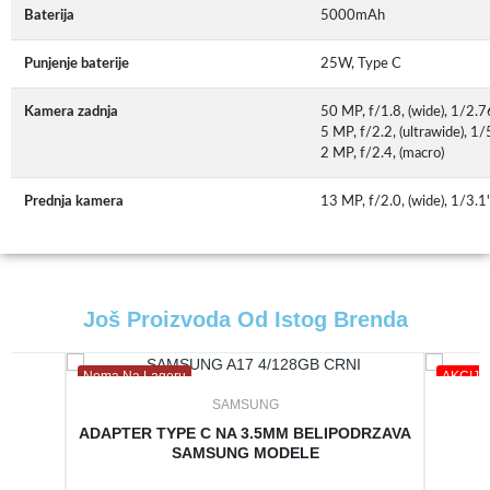
Baterija
5000mAh
Punjenje baterije
25W, Type C
Kamera zadnja
50 MP, f/1.8, (wide), 1/2.7
5 MP, f/2.2, (ultrawide), 1
2 MP, f/2.4, (macro)
Prednja kamera
13 MP, f/2.0, (wide), 1/3.
Još Proizvoda Od Istog Brenda
Nema Na Lageru
AKCIJA
SAMSUNG
B
ADAPTER TYPE C NA 3.5MM BELIPODRZAVA
SAMSUNG MODELE