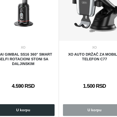
XO
XO
 AI GIMBAL SS16 360° SMART
XO AUTO DRŽAČ ZA MOBIL
SELFI ROTACIONI STONI SA
TELEFON C77
DALJINSKIM
4.590 RSD
1.500 RSD
U korpu
U korpu