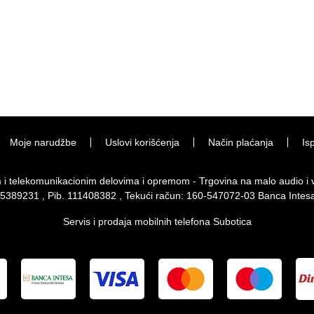
Moje narudžbe
Uslovi korišćenja
Način plaćanja
Is
im i telekomunikacionim delovima i opremom - Trgovina na malo audio 
 65389231 , Pib. 111408382 , Tekući račun: 160-547072-03 Banca Intes
Servis i prodaja mobilnih telefona Subotica