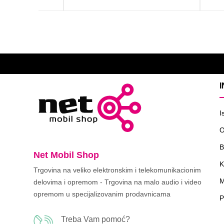
I
O
B
Net Mobil Shop
K
Trgovina na veliko elektronskim i telekomunikacionim
M
delovima i opremom - Trgovina na malo audio i video
opremom u specijalizovanim prodavnicama
P
Treba Vam pomoć?