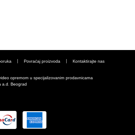
poruka
Povraćaj proizvoda
Kontaktirajte nas
i video opremom u specijalizovanim prodavnicama
a a.d. Beograd