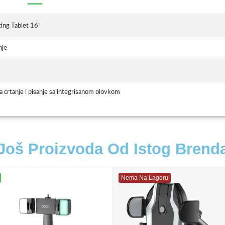
ing Tablet 16"
nje
za crtanje i pisanje sa integrisanom olovkom
Još Proizvoda Od Istog Brend
Nema Na Lageru