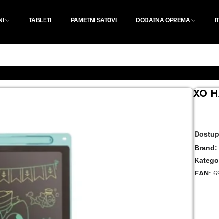
NI
TABLETI
PAMETNI SATOVI
DODATNA OPREMA
I
XO H
Dostup
Brand
Kategor
EAN
6