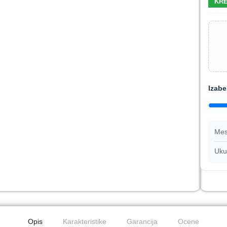
KRE
Izabe
Mes
Uku
Opis
Karakteristike
Garancija
Ocene