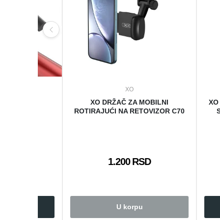
XO
A ČAŠU ZA
XO DRŽAČ ZA MOBILNI
XO
TOR C125
ROTIRAJUĆI NA RETOVIZOR C70
 RSD
1.200 RSD
rpu
U korpu