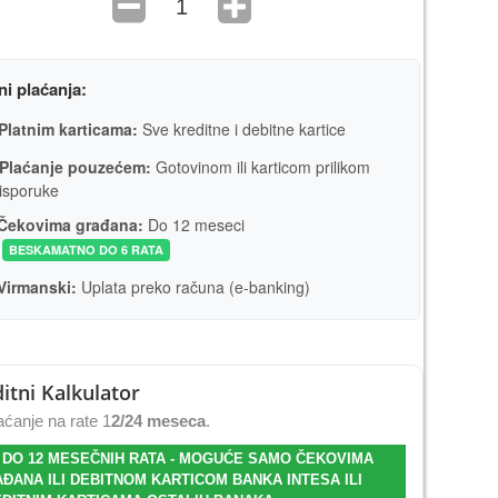
ni plaćanja:
Platnim karticama:
Sve kreditne i debitne kartice
Plaćanje pouzećem:
Gotovinom ili karticom prilikom
isporuke
Čekovima građana:
Do 12 meseci
BESKAMATNO DO 6 RATA
Virmanski:
Uplata preko računa (e-banking)
itni Kalkulator
ćanje na rate 1
2/24 meseca
.
 DO 12 MESEČNIH RATA - MOGUĆE SAMO ČEKOVIMA
ĐANA ILI DEBITNOM KARTICOM BANKA INTESA ILI