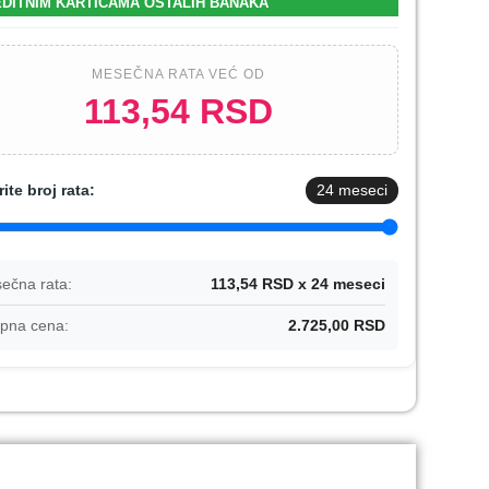
DITNIM KARTICAMA OSTALIH BANAKA
MESEČNA RATA VEĆ OD
113,54 RSD
rite broj rata:
24
meseci
ečna rata:
113,54 RSD x 24 meseci
pna cena:
2.725,00 RSD