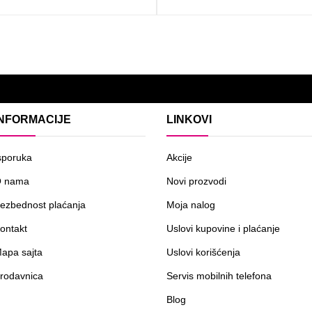
INFORMACIJE
LINKOVI
sporuka
Akcije
 nama
Novi prozvodi
ezbednost plaćanja
Moja nalog
ontakt
Uslovi kupovine i plaćanje
apa sajta
Uslovi korišćenja
rodavnica
Servis mobilnih telefona
Blog