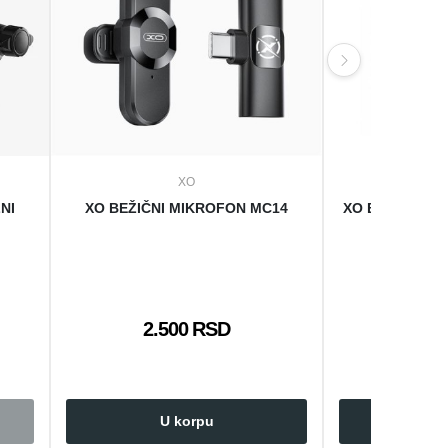
XO
NI
XO BEŽIČNI MIKROFON MC14
XO BLUETOOTH
2.500 RSD
1.8
U korpu
U 