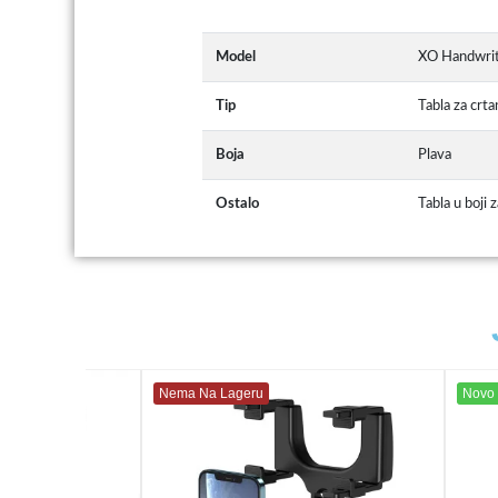
Model
XO Handwrit
Tip
Tabla za crta
Boja
Plava
Ostalo
Tabla u boji 
Nema Na Lageru
Novo