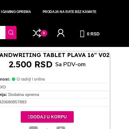
T I GAMING OPREMA
PRODAJA NA RATE BEZ KAMATE
0
0 RSD
ANDWRITING TABLET PLAVA 16" V02
2.500 RSD
Sa PDV-om
nost:
U radnji i online
XO
ija
Dodatna oprema
920680857883
DODAJ U KORPU