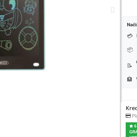
Nači
💳
📦
📝
🏦
Kred
Pla
6
GRA