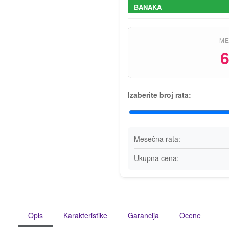
BANAKA
ME
6
Izaberite broj rata:
Mesečna rata:
Ukupna cena:
Opis
Karakteristike
Garancija
Ocene