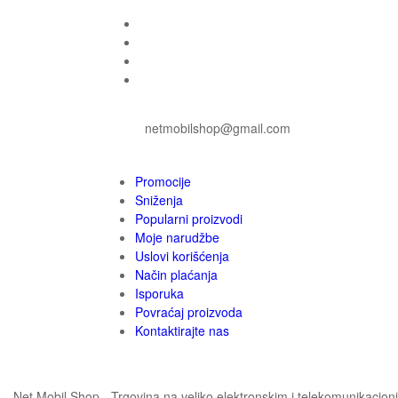
netmobilshop@gmail.com
Promocije
Sniženja
Popularni proizvodi
Moje narudžbe
Uslovi korišćenja
Način plaćanja
Isporuka
Povraćaj proizvoda
Kontaktirajte nas
Net Mobil Shop - Trgovina na veliko elektronskim i telekomunikaci