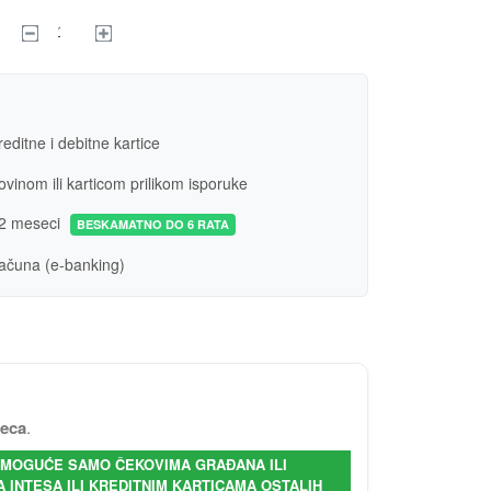
editne i debitne kartice
vinom ili karticom prilikom isporuke
2 meseci
BESKAMATNO DO 6 RATA
ačuna (e-banking)
seca
.
- MOGUĆE SAMO ČEKOVIMA GRAĐANA ILI
INTESA ILI KREDITNIM KARTICAMA OSTALIH