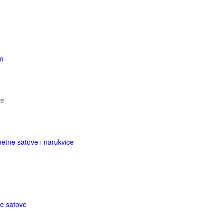
om
ve
etne satove i narukvice
e satove