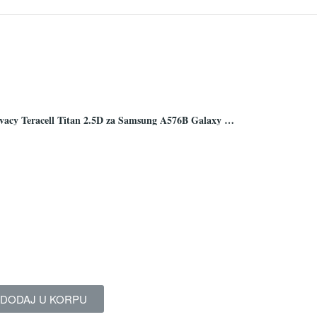
Zastitno staklo Tempered Glass Privacy Teracell Titan 2.5D za Samsung A576B Galaxy A57 5G crni
DODAJ U KORPU