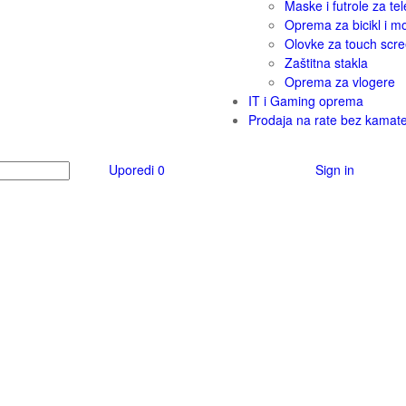
Maske i futrole za tel
Oprema za bicikl i m
Olovke za touch scr
Zaštitna stakla
Oprema za vlogere
IT i Gaming oprema
Prodaja na rate bez kamat
Uporedi
0
Sign in