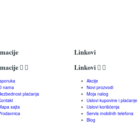
rmacije
Linkovi
rmacije


Linkovi


Isporuka
Akcije
O nama
Novi prozvodi
Bezbednost plaćanja
Moja nalog
Kontakt
Uslovi kupovine i plaćanje
Mapa sajta
Uslovi korišćenja
Prodavnica
Servis mobilnih telefona
Blog