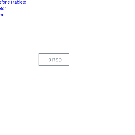
efone i tablete
otor
een
e
0 RSD