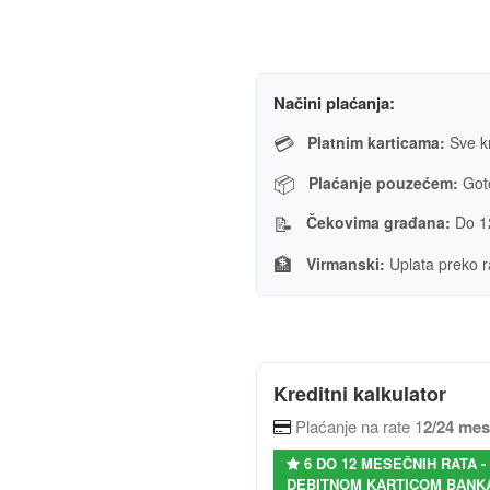
Načini plaćanja:
💳
Platnim karticama:
Sve kr
📦
Plaćanje pouzećem:
Goto
📝
Čekovima građana:
Do 1
🏦
Virmanski:
Uplata preko r
Kreditni kalkulator
Plaćanje na rate 1
2/24 me
6 DO 12 MESEČNIH RATA 
DEBITNOM KARTICOM BANKA 