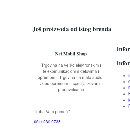
Još proizvoda od istog brenda
Info
Net Mobil Shop
Info
Trgovina na veliko elektronskim i
telekomunikacionim delovima i
opremom - Trgovina na malo audio i
video opremom u specijalizovanim
prodavnicama
Treba Vam pomoć?
061/ 286 0735