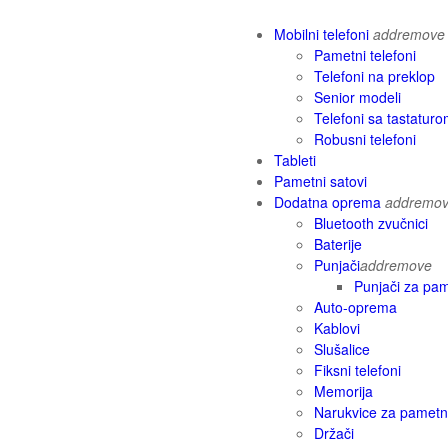
Mobilni telefoni
add
remove
Pametni telefoni
Telefoni na preklop
Senior modeli
Telefoni sa tastatur
Robusni telefoni
Tableti
Pametni satovi
Dodatna oprema
add
remo
Bluetooth zvučnici
Baterije
Punjači
add
remove
Punjači za pam
Auto-oprema
Kablovi
Slušalice
Fiksni telefoni
Memorija
Narukvice za pametn
Držači