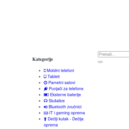
Kategorije
Mobilni telefoni
Tableti
Pametni satovi
Punjači za telefone
Eksterne baterije
Slušalice
Bluetooth zvučnici
IT i gaming oprema
Dečiji kutak - Dečija
oprema