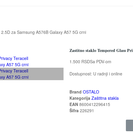
tan 2.5D za Samsung A576B Galaxy A57 5G crni
1.500 RSD
Sa PDV-om
Dostupnost:
U radnji i online
Brand
OSTALO
Kategorija
Zaštitna stakla
EAN
8600412296415
Šifra
226291