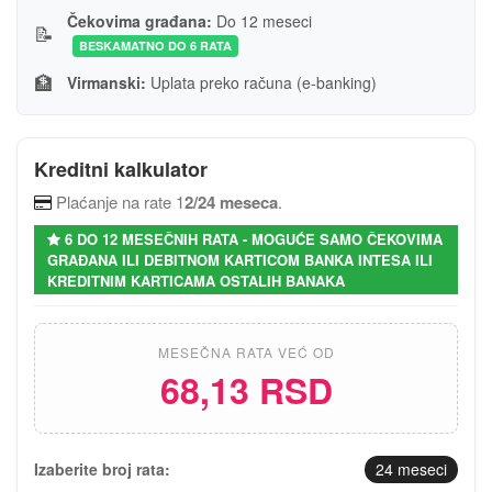
Čekovima građana:
Do 12 meseci
📝
BESKAMATNO DO 6 RATA
🏦
Virmanski:
Uplata preko računa (e-banking)
Kreditni kalkulator
Plaćanje na rate 1
2/24 meseca
.
6 DO 12 MESEČNIH RATA - MOGUĆE SAMO ČEKOVIMA
GRAĐANA ILI DEBITNOM KARTICOM BANKA INTESA ILI
KREDITNIM KARTICAMA OSTALIH BANAKA
MESEČNA RATA VEĆ OD
68,13 RSD
Izaberite broj rata:
24
meseci