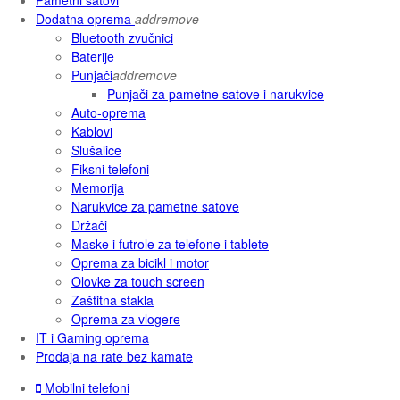
Dodatna oprema
add
remove
Bluetooth zvučnici
Baterije
Punjači
add
remove
Punjači za pametne satove i narukvice
Auto-oprema
Kablovi
Slušalice
Fiksni telefoni
Memorija
Narukvice za pametne satove
Držači
Maske i futrole za telefone i tablete
Oprema za bicikl i motor
Olovke za touch screen
Zaštitna stakla
Oprema za vlogere
IT i Gaming oprema
Prodaja na rate bez kamate
Mobilni telefoni