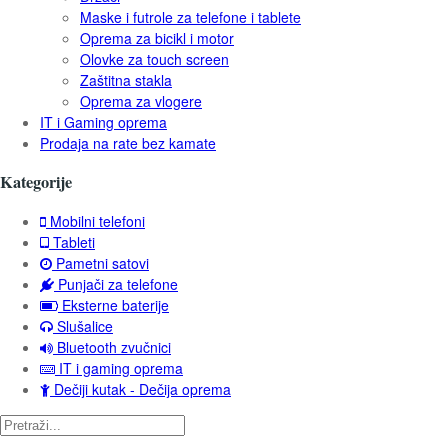
Maske i futrole za telefone i tablete
Oprema za bicikl i motor
Olovke za touch screen
Zaštitna stakla
Oprema za vlogere
IT i Gaming oprema
Prodaja na rate bez kamate
Kategorije
Mobilni telefoni
Tableti
Pametni satovi
Punjači za telefone
Eksterne baterije
Slušalice
Bluetooth zvučnici
IT i gaming oprema
Dečiji kutak - Dečija oprema