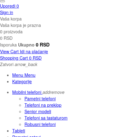
Uporedi
0
Sign in
Vaša korpa
Vaša korpa je prazna
0 proizvoda
0 RSD
0 RSD
Isporuka
Ukupno
View Cart
Idi na plaćanje
Shopping Cart
0 RSD
Zatvori
arrow_back
Menu Menu
Kategorije
Mobilni telefoni
add
remove
Pametni telefoni
Telefoni na preklop
Senior modeli
Telefoni sa tastaturom
Robusni telefoni
Tableti
Pametni satovi