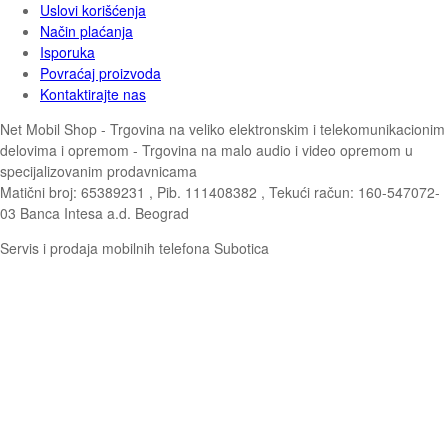
Uslovi korišćenja
Način plaćanja
Isporuka
Povraćaj proizvoda
Kontaktirajte nas
Net Mobil Shop - Trgovina na veliko elektronskim i telekomunikacionim
delovima i opremom - Trgovina na malo audio i video opremom u
specijalizovanim prodavnicama
Matični broj: 65389231 , Pib. 111408382 , Tekući račun: 160-547072-
03 Banca Intesa a.d. Beograd
Servis i prodaja mobilnih telefona Subotica