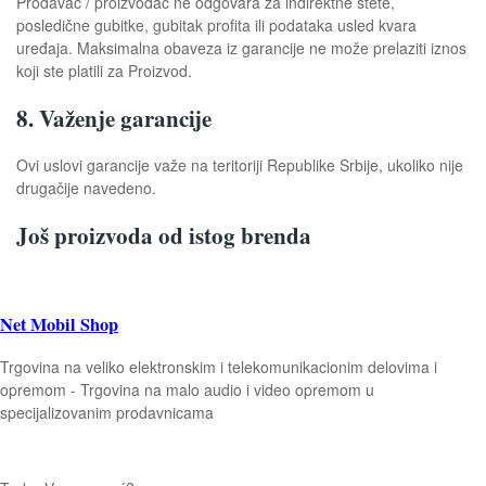
Prodavac / proizvođač ne odgovara za indirektne štete,
posledične gubitke, gubitak profita ili podataka usled kvara
uređaja. Maksimalna obaveza iz garancije ne može prelaziti iznos
koji ste platili za Proizvod.
8. Važenje garancije
Ovi uslovi garancije važe na teritoriji Republike Srbije, ukoliko nije
drugačije navedeno.
Još proizvoda od istog brenda
Net Mobil Shop
Trgovina na veliko elektronskim i telekomunikacionim delovima i
opremom - Trgovina na malo audio i video opremom u
specijalizovanim prodavnicama