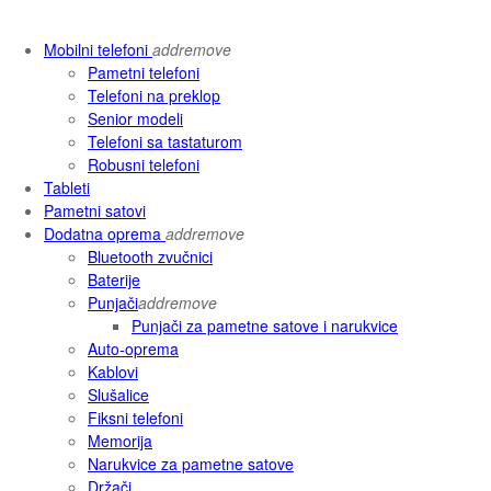
Mobilni telefoni
add
remove
Pametni telefoni
Telefoni na preklop
Senior modeli
Telefoni sa tastaturom
Robusni telefoni
Tableti
Pametni satovi
Dodatna oprema
add
remove
Bluetooth zvučnici
Baterije
Punjači
add
remove
Punjači za pametne satove i narukvice
Auto-oprema
Kablovi
Slušalice
Fiksni telefoni
Memorija
Narukvice za pametne satove
Držači