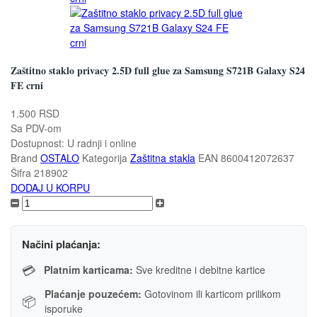
Zaštitno staklo privacy 2.5D full glue za Samsung S721B Galaxy S24
FE crni
1.500 RSD
Sa PDV-om
Dostupnost:
U radnji i online
Brand
OSTALO
Kategorija
Zaštitna stakla
EAN
8600412072637
Šifra
218902
DODAJ U KORPU
Načini plaćanja:
💳
Platnim karticama:
Sve kreditne i debitne kartice
Plaćanje pouzećem:
Gotovinom ili karticom prilikom
📦
isporuke