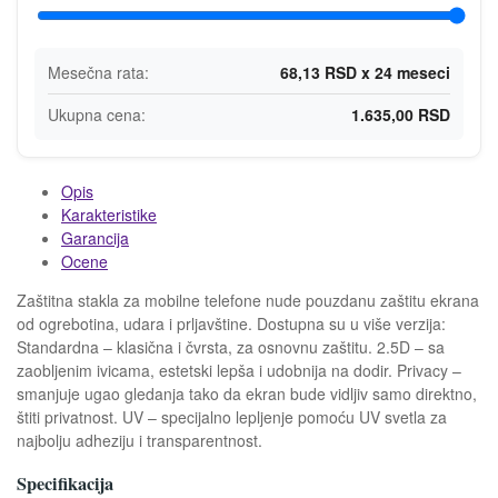
Mesečna rata:
68,13 RSD x 24 meseci
Ukupna cena:
1.635,00 RSD
Opis
Karakteristike
Garancija
Ocene
Zaštitna stakla za mobilne telefone nude pouzdanu zaštitu ekrana
od ogrebotina, udara i prljavštine. Dostupna su u više verzija:
Standardna – klasična i čvrsta, za osnovnu zaštitu. 2.5D – sa
zaobljenim ivicama, estetski lepša i udobnija na dodir. Privacy –
smanjuje ugao gledanja tako da ekran bude vidljiv samo direktno,
štiti privatnost. UV – specijalno lepljenje pomoću UV svetla za
najbolju adheziju i transparentnost.
Specifikacija