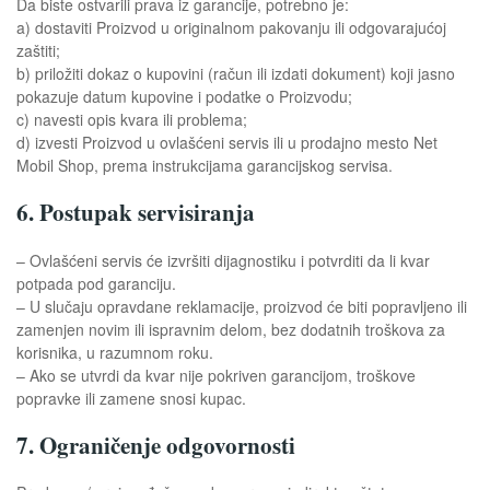
Da biste ostvarili prava iz garancije, potrebno je:
a) dostaviti Proizvod u originalnom pakovanju ili odgovarajućoj
zaštiti;
b) priložiti dokaz o kupovini (račun ili izdati dokument) koji jasno
pokazuje datum kupovine i podatke o Proizvodu;
c) navesti opis kvara ili problema;
d) izvesti Proizvod u ovlašćeni servis ili u prodajno mesto Net
Mobil Shop, prema instrukcijama garancijskog servisa.
6. Postupak servisiranja
– Ovlašćeni servis će izvršiti dijagnostiku i potvrditi da li kvar
potpada pod garanciju.
– U slučaju opravdane reklamacije, proizvod će biti popravljeno ili
zamenjen novim ili ispravnim delom, bez dodatnih troškova za
korisnika, u razumnom roku.
– Ako se utvrdi da kvar nije pokriven garancijom, troškove
popravke ili zamene snosi kupac.
7. Ograničenje odgovornosti