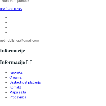
Treba Vam pomoć?
061/ 286 0735
netmobilshop@gmail.com
Informacije
Informacije


Isporuka
O nama
Bezbednost plaćanja
Kontakt
Mapa sajta
Prodavnica