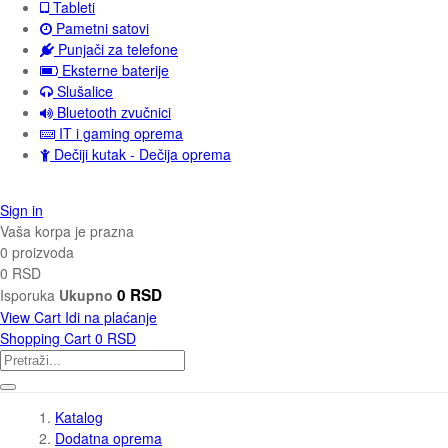
Tableti
Pametni satovi
Punjači za telefone
Eksterne baterije
Slušalice
Bluetooth zvučnici
IT i gaming oprema
Dečiji kutak - Dečija oprema
Sign in
Vaša korpa je prazna
0 proizvoda
0 RSD
0 RSD
Isporuka
Ukupno
View Cart
Idi na plaćanje
Shopping Cart
0 RSD
Katalog
Dodatna oprema