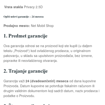
Vrsta stakla
Privacy 2.5D
Opšti uslovi garancije – 24 meseca
Prodajno mesto:
Net Mobil Shop
1. Predmet garancije
Ova garancija odnosi se na proizvod koji ste kupili (u daljem
tekstu „Proizvod“) kod ovlašćenog prodavca, u originalnom
pakovanju, u skladu sa uputstvom proizvođača, bez izmene,
popravke ili neovlašćenog otvaranja.
2. Trajanje garancije
Garancija važi
24 (dvadesetčetiri) meseca
od dana kupovine
Proizvoda. Datum kupovine se potvrđuje fiskalnim računom ili
drugim validnim dokumentom koji sadrži datum, naziv prodavca i
podatke o Proizvodu.