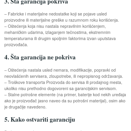
3. Šta garancija pokriva
– Fabricke i materijalne nedostatke koji se pojave usled
proizvodne ili materijalne greške u razumnom roku korišćenja.
– Oštećenja koja nisu nastala nepravilnim korišćenjem,
mehaničkim udarima, izlaganjem tečnostima, ekstremnim
temperaturama ili drugim spoljnim faktorima izvan uputstava
proizvođača.
4. Šta garancija ne pokriva
– Oštećenja nastala usled nemara, modifikacije, popravki od
neovlašćenih servisera, zloupotrebe, ili nepropisnog održavanja.
– Troškove transporta Proizvoda do servisa ili prodajnog mesta,
ukoliko nisu prethodno dogovoreni sa garancijskim servisom.
– Stalne potrošne elemente (na primer, baterije kod nekih uređaja
ako je proizvođač jasno naveo da su potrošni materijal), osim ako
je drugačije navedeno.
5. Kako ostvariti garanciju