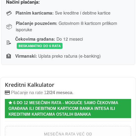
Načini plaćanja:
💳
Platnim karticama:
Sve kreditne i debitne kartice
Plaćanje pouzećem:
Gotovinom ili karticom prilikom
📦
isporuke
Čekovima građana:
Do 12 meseci
📝
BESKAMATNO DO 6 RATA
🏦
Virmanski:
Uplata preko računa (e-banking)
Kreditni Kalkulator
Plaćanje na rate 1
2/24 meseca
.
6 DO 12 MESEČNIH RATA - MOGUĆE SAMO ČEKOVIMA
GRAĐANA ILI DEBITNOM KARTICOM BANKA INTESA ILI
KREDITNIM KARTICAMA OSTALIH BANAKA
MESEČNA RATA VEĆ OD