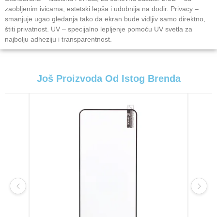
zaobljenim ivicama, estetski lepša i udobnija na dodir. Privacy –
smanjuje ugao gledanja tako da ekran bude vidljiv samo direktno,
štiti privatnost. UV – specijalno lepljenje pomoću UV svetla za
najbolju adheziju i transparentnost.
Još Proizvoda Od Istog Brenda