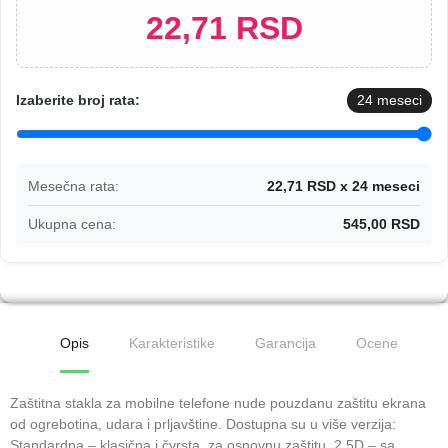
22,71 RSD
Izaberite broj rata:
24
meseci
Mesečna rata:
22,71 RSD x 24 meseci
Ukupna cena:
545,00 RSD
Opis
Karakteristike
Garancija
Ocene
Zaštitna stakla za mobilne telefone nude pouzdanu zaštitu ekrana
od ogrebotina, udara i prljavštine. Dostupna su u više verzija:
Standardna – klasična i čvrsta, za osnovnu zaštitu. 2.5D – sa