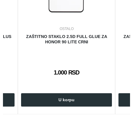
OSTALO
 PLUS
ZAŠTITNO STAKLO 2.5D FULL GLUE ZA
ZAŠ
HONOR 90 LITE CRNI
1.000 RSD
U korpu