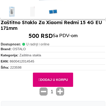
Zaštitno Staklo Za Xiaomi Redmi 15 4G EU
171mm
500 RSD
Sa PDV-om
Dostupnost:
U radnji i online
Brand
OSTALO
Kategorija
Zaštitna stakla
EAN
8600412014545
Šifra
223598
DODAJ U KORPU