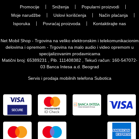
Promocije
Sniženja
Popularni proizvodi
Moje narudžbe
Uslovi korišćenja
Način plaćanja
Isporuka
Povraćaj proizvoda
Kontaktirajte nas
Net Mobil Shop - Trgovina na veliko elektronskim i telekomunikacionim
delovima i opremom - Trgovina na malo audio i video opremom u
specijalizovanim prodavnicama
Matični broj: 65389231 , Pib. 111408382 , Tekući račun: 160-547072-
03 Banca Intesa a.d. Beograd
Servis i prodaja mobilnih telefona Subotica