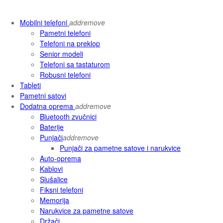
Mobilni telefoni
add
remove
Pametni telefoni
Telefoni na preklop
Senior modeli
Telefoni sa tastaturom
Robusni telefoni
Tableti
Pametni satovi
Dodatna oprema
add
remove
Bluetooth zvučnici
Baterije
Punjači
add
remove
Punjači za pametne satove i narukvice
Auto-oprema
Kablovi
Slušalice
Fiksni telefoni
Memorija
Narukvice za pametne satove
Držači