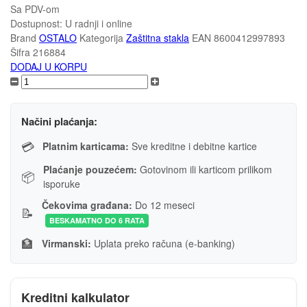
Sa PDV-om
Dostupnost:
U radnji i online
Brand
OSTALO
Kategorija
Zaštitna stakla
EAN
8600412997893
Šifra
216884
DODAJ U KORPU
Načini plaćanja:
💳
Platnim karticama:
Sve kreditne i debitne kartice
Plaćanje pouzećem:
Gotovinom ili karticom prilikom
📦
isporuke
Čekovima građana:
Do 12 meseci
📝
BESKAMATNO DO 6 RATA
🏦
Virmanski:
Uplata preko računa (e-banking)
Kreditni kalkulator