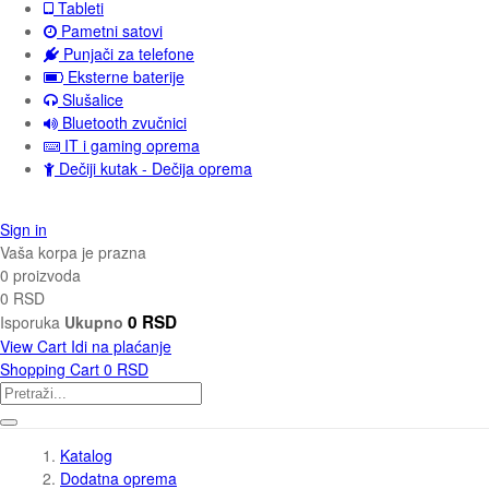
Tableti
Pametni satovi
Punjači za telefone
Eksterne baterije
Slušalice
Bluetooth zvučnici
IT i gaming oprema
Dečiji kutak - Dečija oprema
Sign in
Vaša korpa je prazna
0 proizvoda
0 RSD
0 RSD
Isporuka
Ukupno
View Cart
Idi na plaćanje
Shopping Cart
0 RSD
Katalog
Dodatna oprema