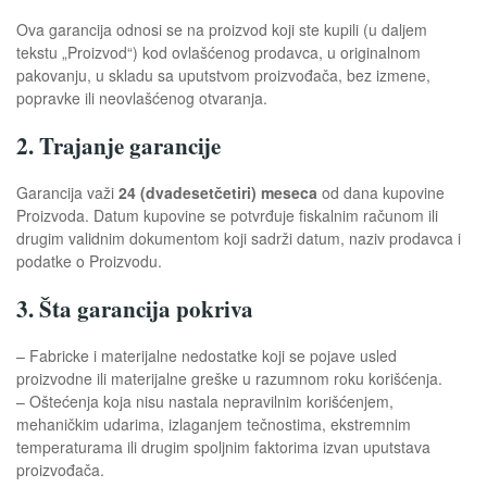
Ova garancija odnosi se na proizvod koji ste kupili (u daljem
tekstu „Proizvod“) kod ovlašćenog prodavca, u originalnom
pakovanju, u skladu sa uputstvom proizvođača, bez izmene,
popravke ili neovlašćenog otvaranja.
2. Trajanje garancije
Garancija važi
24 (dvadesetčetiri) meseca
od dana kupovine
Proizvoda. Datum kupovine se potvrđuje fiskalnim računom ili
drugim validnim dokumentom koji sadrži datum, naziv prodavca i
podatke o Proizvodu.
3. Šta garancija pokriva
– Fabricke i materijalne nedostatke koji se pojave usled
proizvodne ili materijalne greške u razumnom roku korišćenja.
– Oštećenja koja nisu nastala nepravilnim korišćenjem,
mehaničkim udarima, izlaganjem tečnostima, ekstremnim
temperaturama ili drugim spoljnim faktorima izvan uputstava
proizvođača.