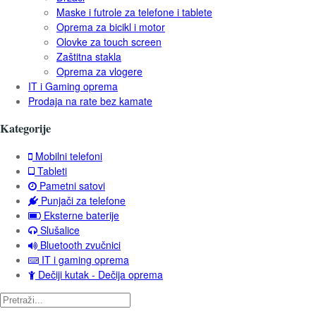
Maske i futrole za telefone i tablete
Oprema za bicikl i motor
Olovke za touch screen
Zaštitna stakla
Oprema za vlogere
IT i Gaming oprema
Prodaja na rate bez kamate
Kategorije
Mobilni telefoni
Tableti
Pametni satovi
Punjači za telefone
Eksterne baterije
Slušalice
Bluetooth zvučnici
IT i gaming oprema
Dečiji kutak - Dečija oprema