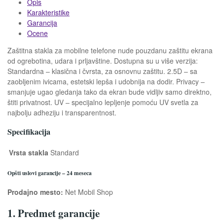
Opis
Karakteristike
Garancija
Ocene
Zaštitna stakla za mobilne telefone nude pouzdanu zaštitu ekrana
od ogrebotina, udara i prljavštine. Dostupna su u više verzija:
Standardna – klasična i čvrsta, za osnovnu zaštitu. 2.5D – sa
zaobljenim ivicama, estetski lepša i udobnija na dodir. Privacy –
smanjuje ugao gledanja tako da ekran bude vidljiv samo direktno,
štiti privatnost. UV – specijalno lepljenje pomoću UV svetla za
najbolju adheziju i transparentnost.
Specifikacija
Vrsta stakla
Standard
Opšti uslovi garancije – 24 meseca
Prodajno mesto:
Net Mobil Shop
1. Predmet garancije