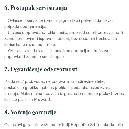
6. Postupak servisiranja
– Ovlašćeni servis će izvršiti dijagnostiku i potvrditi da li kvar
potpada pod garanciju.
– U slučaju opravdane reklamacije, proizvod će biti popravljeno ili
zamenjen novim ili ispravnim delom, bez dodatnih troškova za
korisnika, u razumnom roku.
– Ako se utvrdi da kvar nije pokriven garancijom, troškove
popravke ili zamene snosi kupac.
7. Ograničenje odgovornosti
Prodavac / proizvođač ne odgovara za indirektne štete,
posledične gubitke, gubitak profita ili podataka usled kvara
uređaja. Maksimalna obaveza iz garancije ne može prelaziti iznos
koji ste platili za Proizvod.
8. Važenje garancije
Ovi uslovi garancije važe na teritoriji Republike Srbije, ukoliko nije