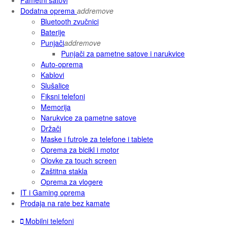
Dodatna oprema
add
remove
Bluetooth zvučnici
Baterije
Punjači
add
remove
Punjači za pametne satove i narukvice
Auto-oprema
Kablovi
Slušalice
Fiksni telefoni
Memorija
Narukvice za pametne satove
Držači
Maske i futrole za telefone i tablete
Oprema za bicikl i motor
Olovke za touch screen
Zaštitna stakla
Oprema za vlogere
IT i Gaming oprema
Prodaja na rate bez kamate
Mobilni telefoni