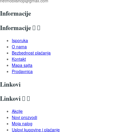
netmobilshop@gmail.com
Informacije
Informacije


Isporuka
O nama
Bezbednost plaćanja
Kontakt
Mapa sajta
Prodavnica
Linkovi
Linkovi


Akcije
Novi prozvodi
Moja nalog
Uslovi kupovine i plaćanje