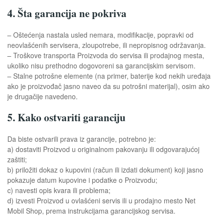
4. Šta garancija ne pokriva
– Oštećenja nastala usled nemara, modifikacije, popravki od
neovlašćenih servisera, zloupotrebe, ili nepropisnog održavanja.
– Troškove transporta Proizvoda do servisa ili prodajnog mesta,
ukoliko nisu prethodno dogovoreni sa garancijskim servisom.
– Stalne potrošne elemente (na primer, baterije kod nekih uređaja
ako je proizvođač jasno naveo da su potrošni materijal), osim ako
je drugačije navedeno.
5. Kako ostvariti garanciju
Da biste ostvarili prava iz garancije, potrebno je:
a) dostaviti Proizvod u originalnom pakovanju ili odgovarajućoj
zaštiti;
b) priložiti dokaz o kupovini (račun ili izdati dokument) koji jasno
pokazuje datum kupovine i podatke o Proizvodu;
c) navesti opis kvara ili problema;
d) izvesti Proizvod u ovlašćeni servis ili u prodajno mesto Net
Mobil Shop, prema instrukcijama garancijskog servisa.