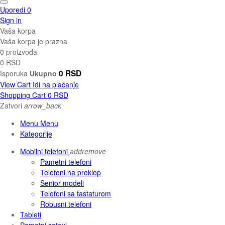
Uporedi
0
Sign in
Vaša korpa
Vaša korpa je prazna
0 proizvoda
0 RSD
0 RSD
Isporuka
Ukupno
View Cart
Idi na plaćanje
Shopping Cart
0 RSD
Zatvori
arrow_back
Menu Menu
Kategorije
Mobilni telefoni
add
remove
Pametni telefoni
Telefoni na preklop
Senior modeli
Telefoni sa tastaturom
Robusni telefoni
Tableti
Pametni satovi