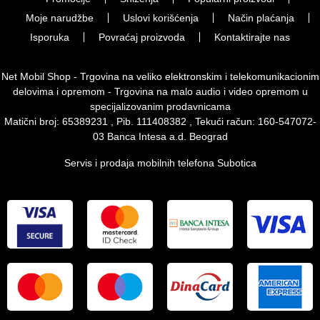
Moje narudžbe
Uslovi korišćenja
Način plaćanja
Isporuka
Povraćaj proizvoda
Kontaktirajte nas
Net Mobil Shop - Trgovina na veliko elektronskim i telekomunikacionim
delovima i opremom - Trgovina na malo audio i video opremom u
specijalizovanim prodavnicama
Matični broj: 65389231 , Pib. 111408382 , Tekući račun: 160-547072-
03 Banca Intesa a.d. Beograd
Servis i prodaja mobilnih telefona Subotica