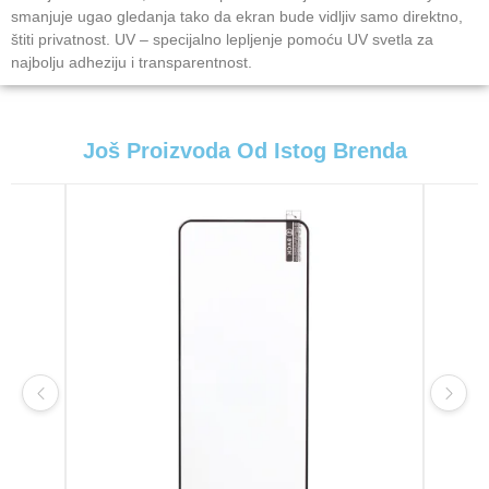
smanjuje ugao gledanja tako da ekran bude vidljiv samo direktno,
štiti privatnost. UV – specijalno lepljenje pomoću UV svetla za
najbolju adheziju i transparentnost.
Još Proizvoda Od Istog Brenda