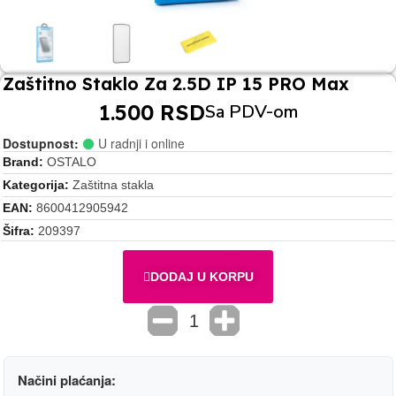
Zaštitno Staklo Za 2.5D IP 15 PRO Max
1.500 RSD
Sa PDV-om
Dostupnost:
U radnji i online
Brand
OSTALO
Kategorija
Zaštitna stakla
EAN
8600412905942
Šifra
209397
DODAJ U KORPU
Načini plaćanja: