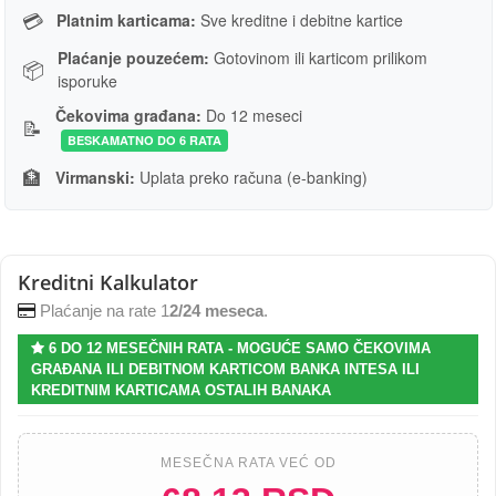
💳
Platnim karticama:
Sve kreditne i debitne kartice
Plaćanje pouzećem:
Gotovinom ili karticom prilikom
📦
isporuke
Čekovima građana:
Do 12 meseci
📝
BESKAMATNO DO 6 RATA
🏦
Virmanski:
Uplata preko računa (e-banking)
Kreditni Kalkulator
Plaćanje na rate 1
2/24 meseca
.
6 DO 12 MESEČNIH RATA - MOGUĆE SAMO ČEKOVIMA
GRAĐANA ILI DEBITNOM KARTICOM BANKA INTESA ILI
KREDITNIM KARTICAMA OSTALIH BANAKA
MESEČNA RATA VEĆ OD