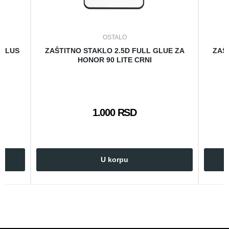
OSTALO
 PLUS
ZAŠTITNO STAKLO 2.5D FULL GLUE ZA
ZAŠ
HONOR 90 LITE CRNI
1.000 RSD
U korpu