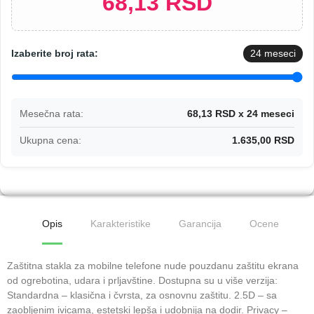
68,13 RSD
Izaberite broj rata:
24
meseci
Mesečna rata:
68,13 RSD x 24 meseci
Ukupna cena:
1.635,00 RSD
Opis
Karakteristike
Garancija
Ocene
Zaštitna stakla za mobilne telefone nude pouzdanu zaštitu ekrana
od ogrebotina, udara i prljavštine. Dostupna su u više verzija:
Standardna – klasična i čvrsta, za osnovnu zaštitu. 2.5D – sa
zaobljenim ivicama, estetski lepša i udobnija na dodir. Privacy –