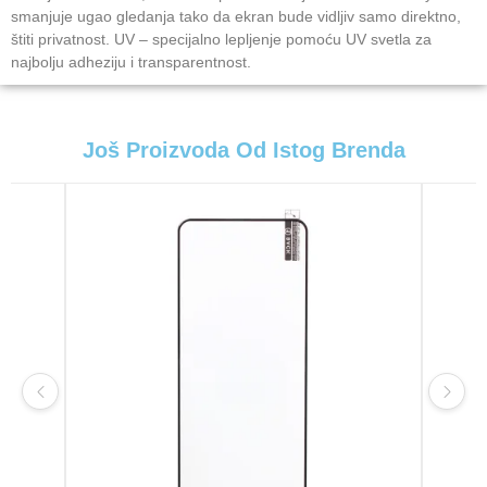
smanjuje ugao gledanja tako da ekran bude vidljiv samo direktno,
štiti privatnost. UV – specijalno lepljenje pomoću UV svetla za
najbolju adheziju i transparentnost.
Još Proizvoda Od Istog Brenda