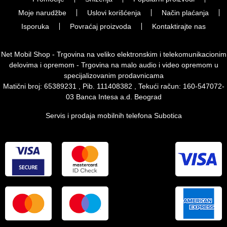
Moje narudžbe
Uslovi korišćenja
Način plaćanja
Isporuka
Povraćaj proizvoda
Kontaktirajte nas
Net Mobil Shop - Trgovina na veliko elektronskim i telekomunikacionim
delovima i opremom - Trgovina na malo audio i video opremom u
specijalizovanim prodavnicama
Matični broj: 65389231 , Pib. 111408382 , Tekući račun: 160-547072-
03 Banca Intesa a.d. Beograd
Servis i prodaja mobilnih telefona Subotica