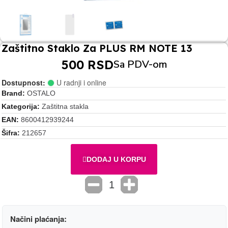
Zaštitno Staklo Za PLUS RM NOTE 13
500 RSD
Sa PDV-om
Dostupnost:
U radnji i online
Brand
OSTALO
Kategorija
Zaštitna stakla
EAN
8600412939244
Šifra
212657
DODAJ U KORPU
Načini plaćanja: