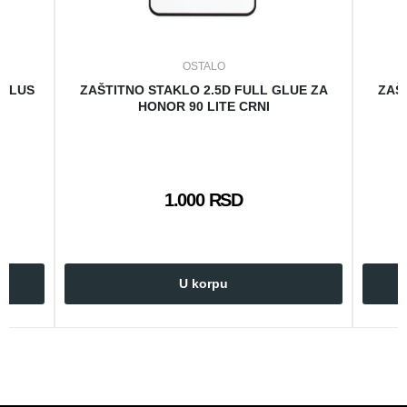
OSTALO
 PLUS
ZAŠTITNO STAKLO 2.5D FULL GLUE ZA
ZAŠ
HONOR 90 LITE CRNI
1.000 RSD
U korpu