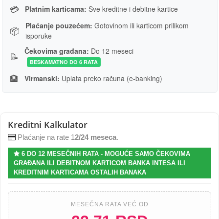
💳
Platnim karticama:
Sve kreditne i debitne kartice
Plaćanje pouzećem:
Gotovinom ili karticom prilikom
📦
isporuke
Čekovima građana:
Do 12 meseci
📝
BESKAMATNO DO 6 RATA
🏦
Virmanski:
Uplata preko računa (e-banking)
Kreditni Kalkulator
Plaćanje na rate 1
2/24 meseca
.
6 DO 12 MESEČNIH RATA - MOGUĆE SAMO ČEKOVIMA
GRAĐANA ILI DEBITNOM KARTICOM BANKA INTESA ILI
KREDITNIM KARTICAMA OSTALIH BANAKA
MESEČNA RATA VEĆ OD