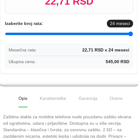
22,71 RSD
Izaberite broj rata:
24
meseci
Mesečna rata:
22,71 RSD x 24 meseci
Ukupna cena:
545,00 RSD
Opis
Karakteristike
Garancija
Ocene
Zaštitna stakla za mobilne telefone nude pouzdanu zaštitu ekrana
od ogrebotina, udara i prljavštine. Dostupna su u više verzija:
Standardna – klasična i čvrsta, za osnovnu zaštitu. 2.5D – sa
zaobljenim ivicama, estetski lepša i udobnija na dodir. Privacy –