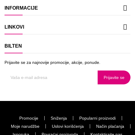

INFORMACIJE

LINKOVI
BILTEN
Prijavite se za najnovije promocije, akcije, ponude.
Prijavite se
Promocije
Sniženja
Popularni proizvodi
Moje narudžbe
Uslovi korišćenja
Način plaćanja
Isporuka
Povraćaj proizvoda
Kontaktirajte nas