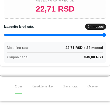
MESEČNA RATA VEĆ OD
22,71 RSD
Izaberite broj rata:
24
meseci
Mesečna rata:
22,71 RSD x 24 meseci
Ukupna cena:
545,00 RSD
Opis
Karakteristike
Garancija
Ocene