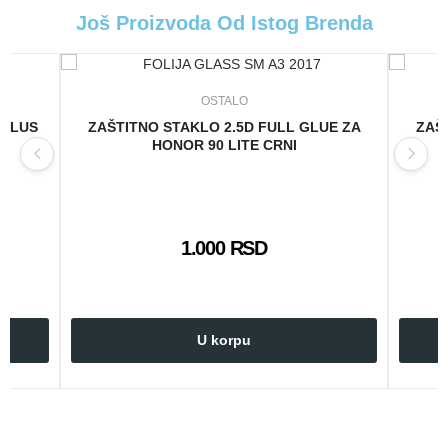
Još Proizvoda Od Istog Brenda
OSTALO
 PLUS
ZAŠTITNO STAKLO 2.5D FULL GLUE ZA
ZAŠ
HONOR 90 LITE CRNI
1.000 RSD
U korpu