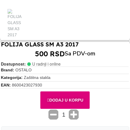
FOLIJA GLASS SM A3 2017
500 RSD
Sa PDV-om
Dostupnost:
U radnji i online
Brand
OSTALO
Kategorija
Zaštitna stakla
EAN
8600423027930
DODAJ U KORPU