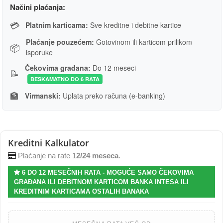
Načini plaćanja:
💳
Platnim karticama:
Sve kreditne i debitne kartice
Plaćanje pouzećem:
Gotovinom ili karticom prilikom
📦
isporuke
Čekovima građana:
Do 12 meseci
📝
BESKAMATNO DO 6 RATA
🏦
Virmanski:
Uplata preko računa (e-banking)
Kreditni Kalkulator
Plaćanje na rate 1
2/24 meseca
.
6 DO 12 MESEČNIH RATA - MOGUĆE SAMO ČEKOVIMA
GRAĐANA ILI DEBITNOM KARTICOM BANKA INTESA ILI
KREDITNIM KARTICAMA OSTALIH BANAKA