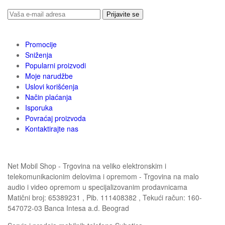
Prijavite se
Promocije
Sniženja
Popularni proizvodi
Moje narudžbe
Uslovi korišćenja
Način plaćanja
Isporuka
Povraćaj proizvoda
Kontaktirajte nas
Net Mobil Shop - Trgovina na veliko elektronskim i
telekomunikacionim delovima i opremom - Trgovina na malo
audio i video opremom u specijalizovanim prodavnicama
Matični broj: 65389231 , Pib. 111408382 , Tekući račun: 160-
547072-03 Banca Intesa a.d. Beograd