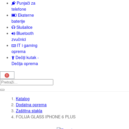
Punjači za
telefone
Eksterne
baterije
Slušalice
Bluetooth
zvučnici
IT i gaming
oprema
Dečiji kutak -
Dečija oprema
Katalog
Dodatna oprema
Zaštitna stakla
FOLIJA GLASS IPHONE 6 PLUS