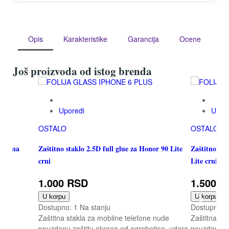
Opis
Karakteristike
Garancija
Ocene
Još proizvoda od istog brenda
Uporedi
Upor
OSTALO
OSTALO
S crna
Zaštitno staklo 2.5D full glue za Honor 90 Lite
Zaštitno sta
crni
Lite crni
1.000 RSD
1.500 
U korpu
U korpu
Dostupno:
1 Na stanju
Dostupno:
Zaštitna stakla za mobilne telefone nude
Zaštitna st
pouzdanu zaštitu ekrana od ogrebotina, udara
pouzdanu za