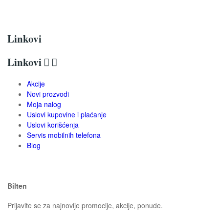
Linkovi
Linkovi


Akcije
Novi prozvodi
Moja nalog
Uslovi kupovine i plaćanje
Uslovi korišćenja
Servis mobilnih telefona
Blog
Bilten
Prijavite se za najnovije promocije, akcije, ponude.