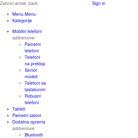
Zatvori
arrow_back
Sign in
Menu Menu
Kategorije
Mobilni telefoni
add
remove
Pametni
telefoni
Telefoni
na preklop
Senior
modeli
Telefoni sa
tastaturom
Robusni
telefoni
Tableti
Pametni satovi
Dodatna oprema
add
remove
Bluetooth