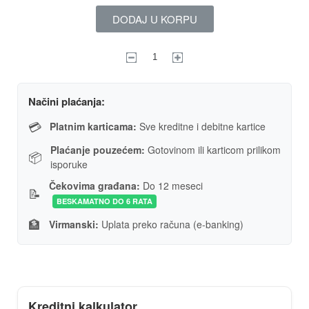
DODAJ U KORPU
Načini plaćanja:
💳
Platnim karticama:
Sve kreditne i debitne kartice
Plaćanje pouzećem:
Gotovinom ili karticom prilikom
📦
isporuke
Čekovima građana:
Do 12 meseci
📝
BESKAMATNO DO 6 RATA
🏦
Virmanski:
Uplata preko računa (e-banking)
Kreditni kalkulator