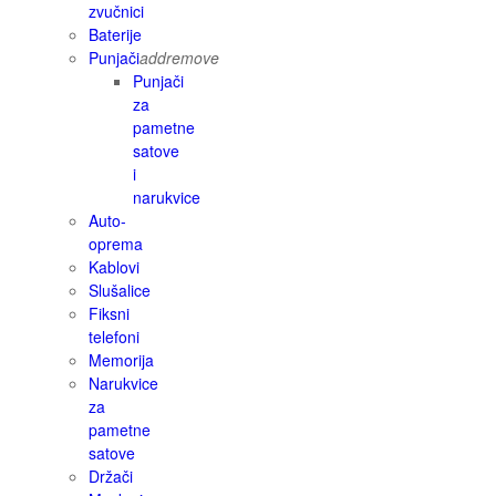
zvučnici
Baterije
Punjači
add
remove
Punjači
za
pametne
satove
i
narukvice
Auto-
oprema
Kablovi
Slušalice
Fiksni
telefoni
Memorija
Narukvice
za
pametne
satove
Držači