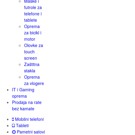
Maske i
futrole za
telefone i
tablete
Oprema
za bicikl i
motor
Olovke za
touch
screen
Zaštitna
stakla
Oprema
za vlogere
IT i Gaming
oprema
Prodaja na rate
bez kamate
Mobilni telefoni
Tableti
Pametni satovi