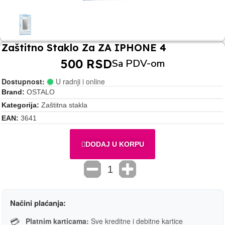
Zaštitno Staklo Za ZA IPHONE 4
500 RSD
Sa PDV-om
Dostupnost:
U radnji i online
Brand
OSTALO
Kategorija
Zaštitna stakla
EAN
3641
DODAJ U KORPU
Načini plaćanja:
💳
Platnim karticama:
Sve kreditne i debitne kartice