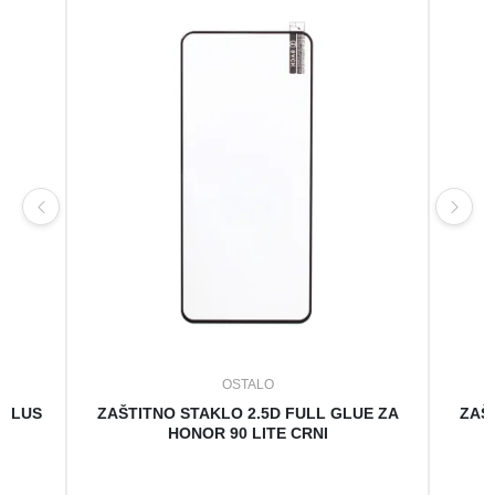
OSTALO
 PLUS
ZAŠTITNO STAKLO 2.5D FULL GLUE ZA
ZAŠ
HONOR 90 LITE CRNI