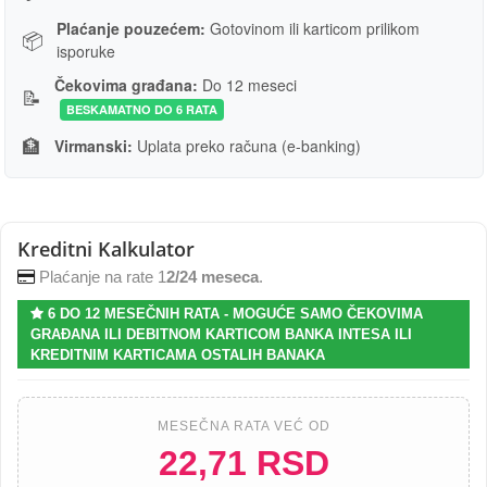
Plaćanje pouzećem:
Gotovinom ili karticom prilikom
📦
isporuke
Čekovima građana:
Do 12 meseci
📝
BESKAMATNO DO 6 RATA
🏦
Virmanski:
Uplata preko računa (e-banking)
Kreditni Kalkulator
Plaćanje na rate 1
2/24 meseca
.
6 DO 12 MESEČNIH RATA - MOGUĆE SAMO ČEKOVIMA
GRAĐANA ILI DEBITNOM KARTICOM BANKA INTESA ILI
KREDITNIM KARTICAMA OSTALIH BANAKA
MESEČNA RATA VEĆ OD
22,71 RSD