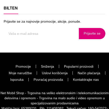
BILTEN
Prijavite se za najnovije promocije, akcije, ponude.
Prijavite se
Promocije
Sniženja
Popularni proizvodi
Moje narudžbe
Uslovi korišćenja
Način plaćanja
Isporuka
Povraćaj proizvoda
Kontaktirajte nas
Net Mobil Shop - Trgovina na veliko elektronskim i telekomunikacionim
delovima i opremom - Trgovina na malo audio i video opremom u
specijalizovanim prodavnicama
Matični broj: 65389231 , Pib. 111408382 , Tekući račun: 160-547072-