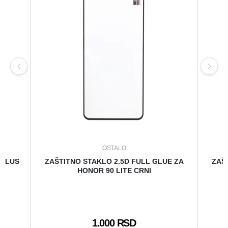
OSTALO
 PLUS
ZAŠTITNO STAKLO 2.5D FULL GLUE ZA
ZAŠ
HONOR 90 LITE CRNI
1.000 RSD