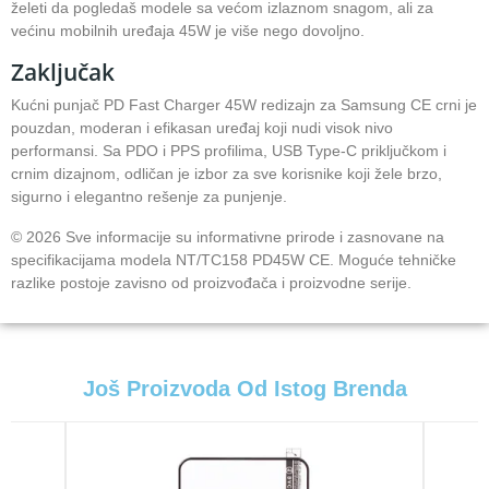
želeti da pogledaš modele sa većom izlaznom snagom, ali za
većinu mobilnih uređaja 45W je više nego dovoljno.
Zaključak
Kućni punjač PD Fast Charger 45W redizajn za Samsung CE crni je
pouzdan, moderan i efikasan uređaj koji nudi visok nivo
performansi. Sa PDO i PPS profilima, USB Type-C priključkom i
crnim dizajnom, odličan je izbor za sve korisnike koji žele brzo,
sigurno i elegantno rešenje za punjenje.
© 2026 Sve informacije su informativne prirode i zasnovane na
specifikacijama modela NT/TC158 PD45W CE. Moguće tehničke
razlike postoje zavisno od proizvođača i proizvodne serije.
Još Proizvoda Od Istog Brenda