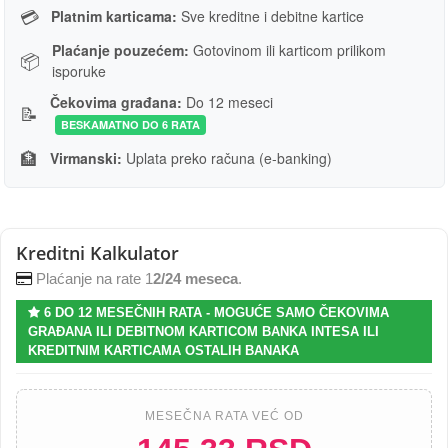
💳
Platnim karticama:
Sve kreditne i debitne kartice
Plaćanje pouzećem:
Gotovinom ili karticom prilikom
📦
isporuke
Čekovima građana:
Do 12 meseci
📝
BESKAMATNO DO 6 RATA
🏦
Virmanski:
Uplata preko računa (e-banking)
Kreditni Kalkulator
Plaćanje na rate 1
2/24 meseca
.
6 DO 12 MESEČNIH RATA - MOGUĆE SAMO ČEKOVIMA
GRAĐANA ILI DEBITNOM KARTICOM BANKA INTESA ILI
KREDITNIM KARTICAMA OSTALIH BANAKA
MESEČNA RATA VEĆ OD