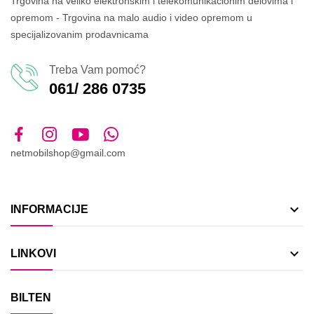
Trgovina na veliko elektronskim i telekomunikacionim delovima i
opremom - Trgovina na malo audio i video opremom u
specijalizovanim prodavnicama
Treba Vam pomoć?
061/ 286 0735
netmobilshop@gmail.com

INFORMACIJE

LINKOVI
BILTEN