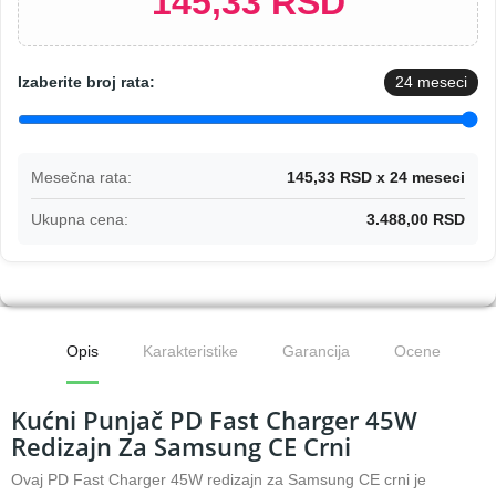
145,33 RSD
Izaberite broj rata:
24
meseci
Mesečna rata:
145,33 RSD x 24 meseci
Ukupna cena:
3.488,00 RSD
Opis
Karakteristike
Garancija
Ocene
Kućni Punjač PD Fast Charger 45W
Redizajn Za Samsung CE Crni
Ovaj PD Fast Charger 45W redizajn za Samsung CE crni je