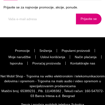
Prijavite se za najnovije promocije, akcije, ponude.
Prijavite se
Promocije
Sniženja
Popularni proizvodi
Moje narudžbe
Uslovi korišćenja
Način plaćanja
Isporuka
Povraćaj proizvoda
Kontaktirajte nas
Net Mobil Shop - Trgovina na veliko elektronskim i telekomunikacionim
delovima i opremom - Trgovina na malo audio i video opremom u
specijalizovanim prodavnicama
Matični broj: 65389231 , Pib. 111408382 , Tekući račun: 160-547072-
03 Banca Intesa a.d. Beograd
Servis i prodaja mobilnih telefona Subotica