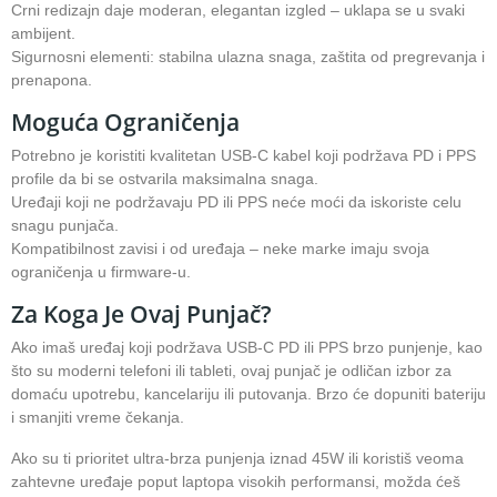
Crni redizajn daje moderan, elegantan izgled – uklapa se u svaki
ambijent.
Sigurnosni elementi: stabilna ulazna snaga, zaštita od pregrevanja i
prenapona.
Moguća Ograničenja
Potrebno je koristiti kvalitetan USB-C kabel koji podržava PD i PPS
profile da bi se ostvarila maksimalna snaga.
Uređaji koji ne podržavaju PD ili PPS neće moći da iskoriste celu
snagu punjača.
Kompatibilnost zavisi i od uređaja – neke marke imaju svoja
ograničenja u firmware-u.
Za Koga Je Ovaj Punjač?
Ako imaš uređaj koji podržava USB-C PD ili PPS brzo punjenje, kao
što su moderni telefoni ili tableti, ovaj punjač je odličan izbor za
domaću upotrebu, kancelariju ili putovanja. Brzo će dopuniti bateriju
i smanjiti vreme čekanja.
Ako su ti prioritet ultra-brza punjenja iznad 45W ili koristiš veoma
zahtevne uređaje poput laptopa visokih performansi, možda ćeš