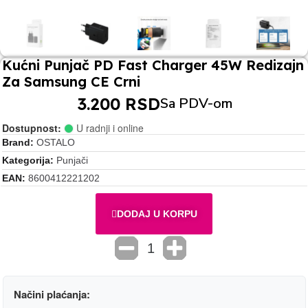
Kućni Punjač PD Fast Charger 45W Redizajn
Za Samsung CE Crni
3.200 RSD
Sa PDV-om
Dostupnost:
U radnji i online
Brand
OSTALO
Kategorija
Punjači
EAN
8600412221202
DODAJ U KORPU
Načini plaćanja: