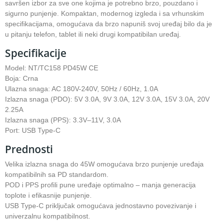
savršen izbor za sve one kojima je potrebno brzo, pouzdano i
sigurno punjenje. Kompaktan, modernog izgleda i sa vrhunskim
specifikacijama, omogućava da brzo napuniš svoj uređaj bilo da je
u pitanju telefon, tablet ili neki drugi kompatibilan uređaj.
Specifikacije
Model: NT/TC158 PD45W CE
Boja: Crna
Ulazna snaga: AC 180V-240V, 50Hz / 60Hz, 1.0A
Izlazna snaga (PDO): 5V 3.0A, 9V 3.0A, 12V 3.0A, 15V 3.0A, 20V
2.25A
Izlazna snaga (PPS): 3.3V–11V, 3.0A
Port: USB Type-C
Prednosti
Velika izlazna snaga do 45W omogućava brzo punjenje uređaja
kompatibilnih sa PD standardom.
POD i PPS profili pune uređaje optimalno – manja generacija
toplote i efikasnije punjenje.
USB Type-C priključak omogućava jednostavno povezivanje i
univerzalnu kompatibilnost.