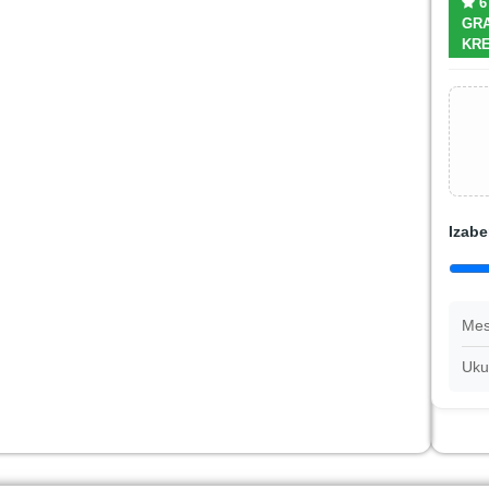
6
GRA
KRE
Izabe
Mes
Uku