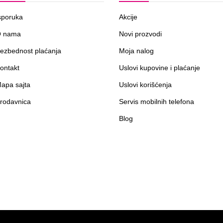
sporuka
Akcije
 nama
Novi prozvodi
ezbednost plaćanja
Moja nalog
ontakt
Uslovi kupovine i plaćanje
apa sajta
Uslovi korišćenja
rodavnica
Servis mobilnih telefona
Blog