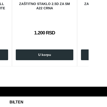
ULL
ZAŠTITNO STAKLO 2.5D ZA SM
ZAŠTITNO ST
ITE
A22 CRNA
A3
1.200 RSD
1.2
U korpu
U 
BILTEN