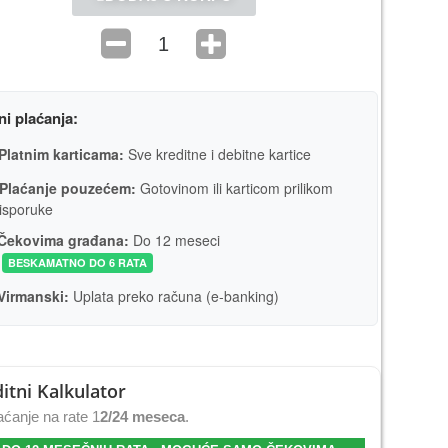
ni plaćanja:
Platnim karticama:
Sve kreditne i debitne kartice
Plaćanje pouzećem:
Gotovinom ili karticom prilikom
isporuke
Čekovima građana:
Do 12 meseci
BESKAMATNO DO 6 RATA
Virmanski:
Uplata preko računa (e-banking)
itni Kalkulator
ćanje na rate 1
2/24 meseca
.