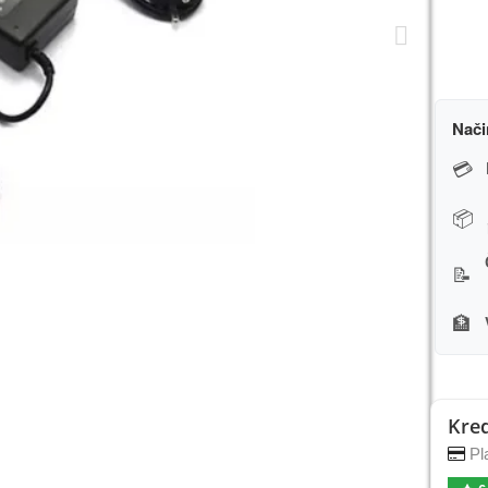
Nači
💳
📦
📝
🏦
Kred
Pla