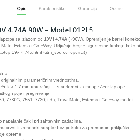
Opis
Karakteristike
Garancija
Ocene
9V 4.74A 90W – Model 01PL5
 laptope sa izlazom od
19V
i
4.74A
(~90W). Opremljen je barrel konekt
elMate, Extensa i GateWay. Uključuje brojne sigurnosne funkcije kako bi se 
-laptop-19v-4-74a.html?utm_source=openai))
alno.
 originalnim parametričnim vrednostima.
prečnik × 1.7 mm unutrašnji — standardni za mnoge Acer laptope.
atkog spoja i pregrevanja.
750, 7730G, 7551, 7730, itd.), TravelMate, Extensa i Gateway modeli.
 napajanje čak i pri zahtevnim zadacima.
ezervni ili zamenski adapter bez potrebe za promenom priključka.
voje opreme.