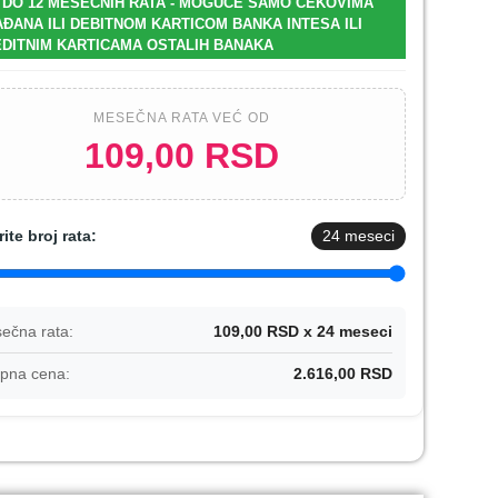
 DO 12 MESEČNIH RATA - MOGUĆE SAMO ČEKOVIMA
ĐANA ILI DEBITNOM KARTICOM BANKA INTESA ILI
DITNIM KARTICAMA OSTALIH BANAKA
MESEČNA RATA VEĆ OD
109,00 RSD
rite broj rata:
24
meseci
ečna rata:
109,00 RSD x 24 meseci
pna cena:
2.616,00 RSD