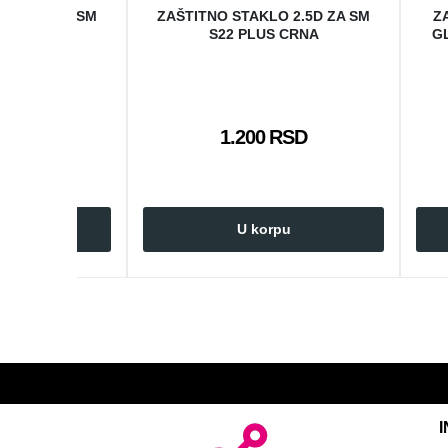
O 2.5D ZA SM
ZAŠTITNO STAKLO 2.5D ZA SM
Z
RNA
S22 PLUS CRNA
GL
 RSD
1.200 RSD
rpu
U korpu