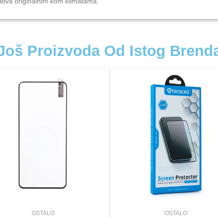
ativa originalnim kom klimatama.
Još Proizvoda Od Istog Brend
OSTALO
OSTALO