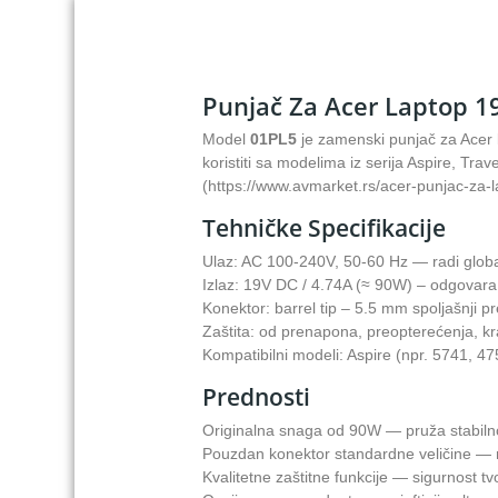
Punjač Za Acer Laptop 1
Model
01PL5
je zamenski punjač za Acer
koristiti sa modelima iz serija Aspire, Trav
(https://www.avmarket.rs/acer-punjac-za
Tehničke Specifikacije
Ulaz: AC 100-240V, 50-60 Hz — radi glob
Izlaz: 19V DC / 4.74A (≈ 90W) – odgovara
Konektor: barrel tip – 5.5 mm spoljašnji 
Zaštita: od prenapona, preopterećenja, kr
Kompatibilni modeli: Aspire (npr. 5741, 4
Prednosti
Originalna snaga od 90W — pruža stabilno
Pouzdan konektor standardne veličine — r
Kvalitetne zaštitne funkcije — sigurnost t