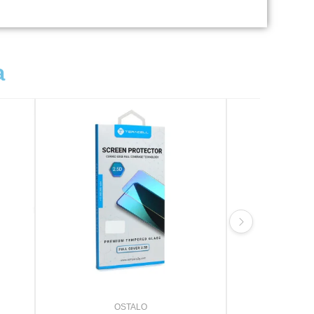
a
OSTALO
O