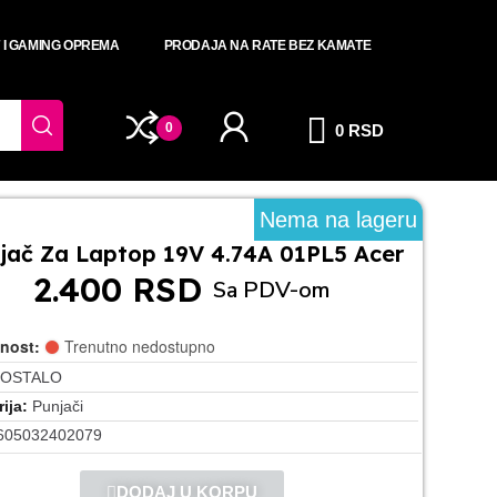
T I GAMING OPREMA
PRODAJA NA RATE BEZ KAMATE
0
0 RSD
Nema na lageru
jač Za Laptop 19V 4.74A 01PL5 Acer
2.400 RSD
Sa PDV-om
nost:
Trenutno nedostupno
OSTALO
ija
Punjači
605032402079
DODAJ U KORPU