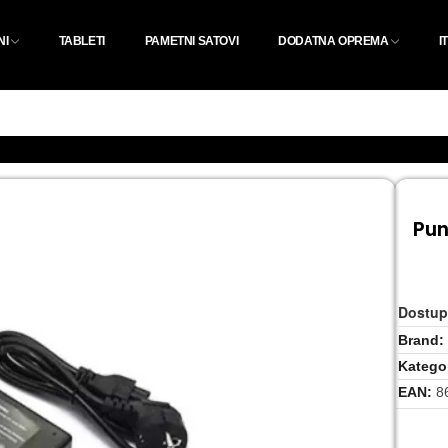
NI
TABLETI
PAMETNI SATOVI
DODATNA OPREMA
I
Pun
Dostup
Brand
Kategor
EAN
8