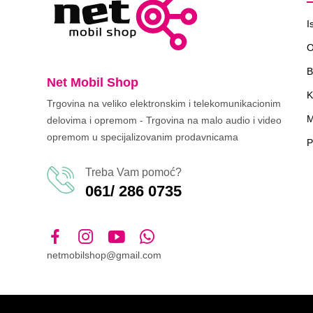
I
O
B
Net Mobil Shop
K
Trgovina na veliko elektronskim i telekomunikacionim
M
delovima i opremom - Trgovina na malo audio i video
opremom u specijalizovanim prodavnicama
P
Treba Vam pomoć?
061/ 286 0735
netmobilshop@gmail.com