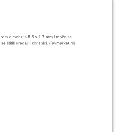
orom dimenzija
5.5 x 1.7 mm
i može se
štitili uređaji i korisnici. ([avmarket.rs]