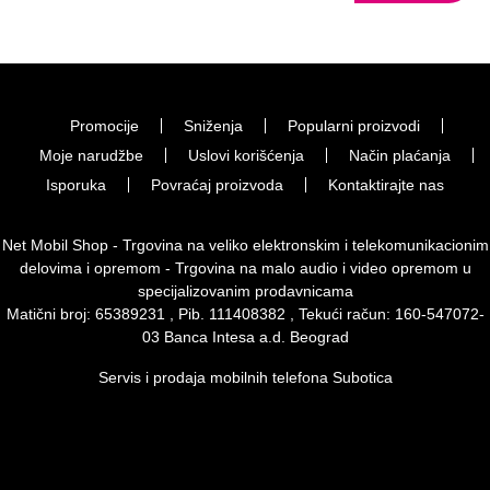
Promocije
Sniženja
Popularni proizvodi
Moje narudžbe
Uslovi korišćenja
Način plaćanja
Isporuka
Povraćaj proizvoda
Kontaktirajte nas
Net Mobil Shop - Trgovina na veliko elektronskim i telekomunikacionim
delovima i opremom - Trgovina na malo audio i video opremom u
specijalizovanim prodavnicama
Matični broj: 65389231 , Pib. 111408382 , Tekući račun: 160-547072-
03 Banca Intesa a.d. Beograd
Servis i prodaja mobilnih telefona Subotica