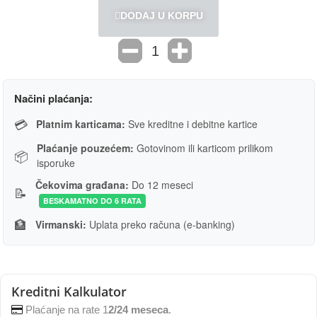
DODAJ U KORPU
Načini plaćanja:
💳
Platnim karticama:
Sve kreditne i debitne kartice
Plaćanje pouzećem:
Gotovinom ili karticom prilikom
📦
isporuke
Čekovima građana:
Do 12 meseci
📝
BESKAMATNO DO 6 RATA
🏦
Virmanski:
Uplata preko računa (e-banking)
Kreditni Kalkulator
Plaćanje na rate 1
2/24 meseca
.