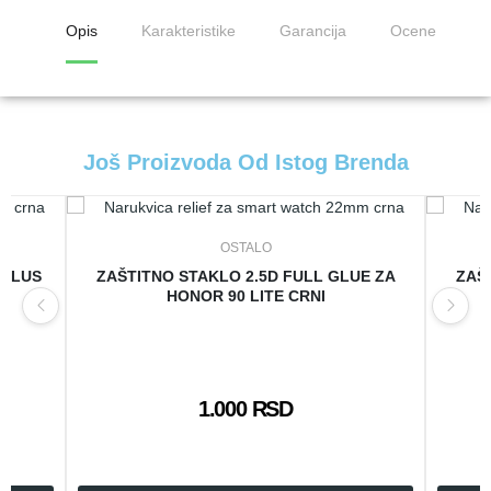
Opis
Karakteristike
Garancija
Ocene
Još Proizvoda Od Istog Brenda
OSTALO
 PLUS
ZAŠTITNO STAKLO 2.5D FULL GLUE ZA
ZAŠ
HONOR 90 LITE CRNI
1.000 RSD