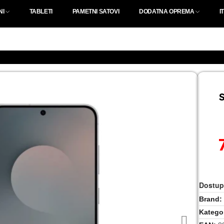
NI
TABLETI
PAMETNI SATOVI
DODATNA OPREMA
I
Dostup
Brand
Kategor