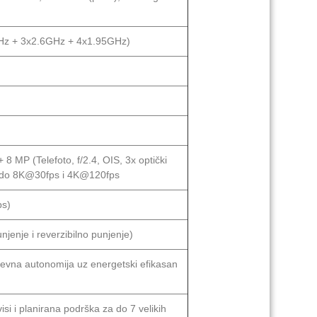
Hz + 3x2.6GHz + 4x1.95GHz)
 8 MP (Telefoto, f/2.4, OIS, 3x optički
je do 8K@30fps i 4K@120fps
ps)
enje i reverzibilno punjenje)
nevna autonomija uz energetski efikasan
si i planirana podrška za do 7 velikih