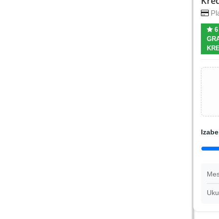
Kred
Pla
6
GRA
KRE
Izabe
Mes
Uku