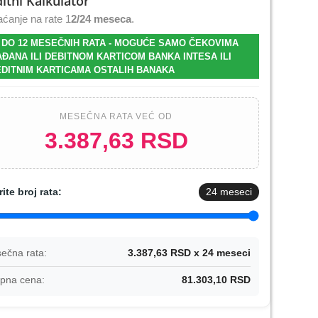
itni Kalkulator
ćanje na rate 1
2/24 meseca
.
 DO 12 MESEČNIH RATA - MOGUĆE SAMO ČEKOVIMA
ĐANA ILI DEBITNOM KARTICOM BANKA INTESA ILI
DITNIM KARTICAMA OSTALIH BANAKA
MESEČNA RATA VEĆ OD
3.387,63 RSD
rite broj rata:
24
meseci
ečna rata:
3.387,63 RSD x 24 meseci
pna cena:
81.303,10 RSD