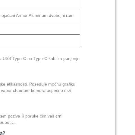
, ojačani Armor Aluminum dvobojni ram
amo USB Type-C na Type-C kabl za punjenje
ske efikasnosti. Poseduje moćnu grafiku
ća vapor chamber komora uspešno drži
tem poziva ili poruke čim vaš crni
ubotici.
a?