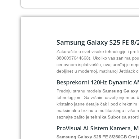
Samsung Galaxy S25 FE 8/25
Zakoračite u svet visoke tehnologije i pref
8806097644668). Ukoliko vas zanima p
cenovnom isplativošću, ovaj uređaj je ne
debljine) u modernoj, matiranoj
Jetblack
cr
Besprekorni 120Hz Dynamic AM
Prednju stranu modela
Samsung Galaxy
tehnologijom. Sa vršnim osvetljenjem od č
kristalno jasne detalje čak i pod direktn
maksimalnu brzinu u multitaskingu i više n
saznajte zašto je
tehnika Subotica
asorti
ProVisual AI Sistem Kamera, Mo
Samsung Galaxy S25 FE 8/256GB Crni
p