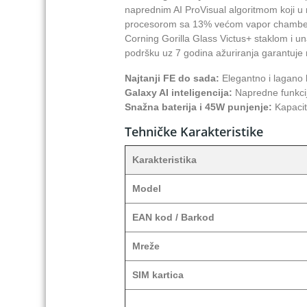
naprednim AI ProVisual algoritmom koji u
procesorom sa 13% većom vapor chamber 
Corning Gorilla Glass Victus+ staklom i u
podršku uz 7 godina ažuriranja garantuj
Najtanji FE do sada:
Elegantno i lagano 
Galaxy AI inteligencija:
Napredne funkcij
Snažna baterija i 45W punjenje:
Kapacit
Tehničke Karakteristike
Karakteristika
Model
EAN kod / Barkod
Mreže
SIM kartica