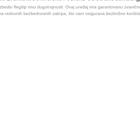
dio flegšip nivo dugotrajnosti. Ovaj uređaj ima garantovanu zvaničnu 
na redovnih bezbednosnih zakrpa, što vam osigurava bezbrižno korišćen