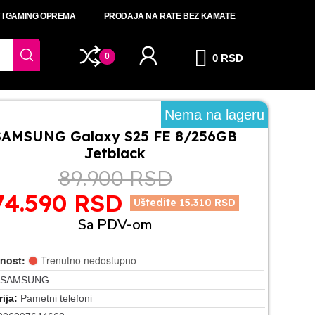
T I GAMING OPREMA
PRODAJA NA RATE BEZ KAMATE
0
0 RSD
Nema na lageru
SAMSUNG Galaxy S25 FE 8/256GB
Jetblack
89.900 RSD
74.590 RSD
Uštedite 15.310 RSD
Sa PDV-om
nost:
Trenutno nedostupno
SAMSUNG
ija
Pametni telefoni