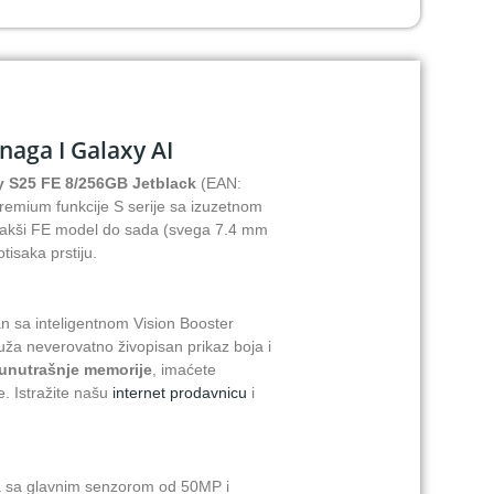
naga I Galaxy AI
S25 FE 8/256GB Jetblack
(EAN:
 premium funkcije S serije sa izuzetnom
jlakši FE model do sada (svega 7.4 mm
tisaka prstiju.
n sa inteligentnom Vision Booster
uža neverovatno živopisan prikaz boja i
unutrašnje memorije
, imaćete
e. Istražite našu
internet prodavnicu
i
ra sa glavnim senzorom od 50MP i