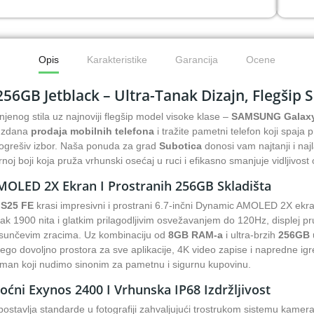
Opis
Karakteristike
Garancija
Ocene
6GB Jetblack – Ultra-Tanak Dizajn, Flegšip S
injenog stila uz najnoviji flegšip model visoke klase –
SAMSUNG Galaxy 
ouzdana
prodaja mobilnih telefona
i tražite pametni telefon koji spaja
pogrešiv izbor. Naša ponuda za grad
Subotica
donosi vam najtanji i na
noj boji koja pruža vrhunski osećaj u ruci i efikasno smanjuje vidljivost o
OLED 2X Ekran I Prostranih 256GB Skladišta
 S25 FE
krasi impresivni i prostrani 6.7-inčni Dynamic AMOLED 2X ekra
ak 1900 nita i glatkim prilagodljivim osvežavanjem do 120Hz, displej pr
im sunčevim zracima. Uz kombinaciju od
8GB RAM-a
i ultra-brzih
256GB 
ego dovoljno prostora za sve aplikacije, 4K video zapise i napredne igr
man koji nudimo sinonim za pametnu i sigurnu kupovinu.
ćni Exynos 2400 I Vrhunska IP68 Izdržljivost
ostavlja standarde u fotografiji zahvaljujući trostrukom sistemu kame