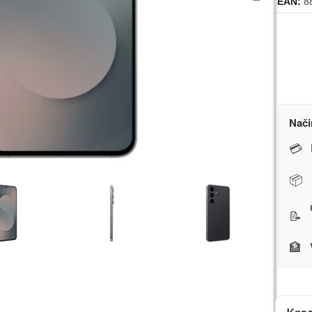
EAN
8
Nači
💳
📦
📝
🏦