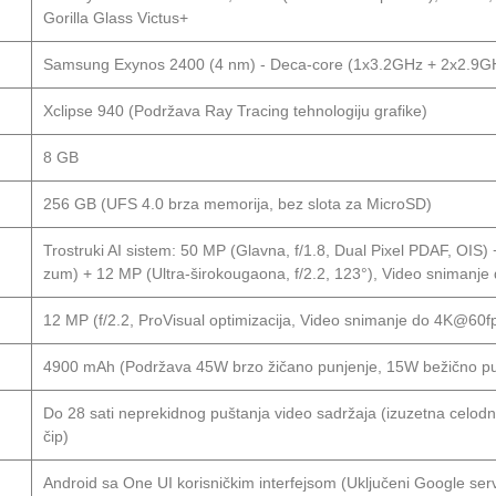
Gorilla Glass Victus+
Samsung Exynos 2400 (4 nm) - Deca-core (1x3.2GHz + 2x2.9G
Xclipse 940 (Podržava Ray Tracing tehnologiju grafike)
8 GB
256 GB (UFS 4.0 brza memorija, bez slota za MicroSD)
Trostruki AI sistem: 50 MP (Glavna, f/1.8, Dual Pixel PDAF, OIS) +
zum) + 12 MP (Ultra-širokougaona, f/2.2, 123°), Video sniman
12 MP (f/2.2, ProVisual optimizacija, Video snimanje do 4K@60f
4900 mAh (Podržava 45W brzo žičano punjenje, 15W bežično punj
Do 28 sati neprekidnog puštanja video sadržaja (izuzetna celod
čip)
Android sa One UI korisničkim interfejsom (Uključeni Google servi