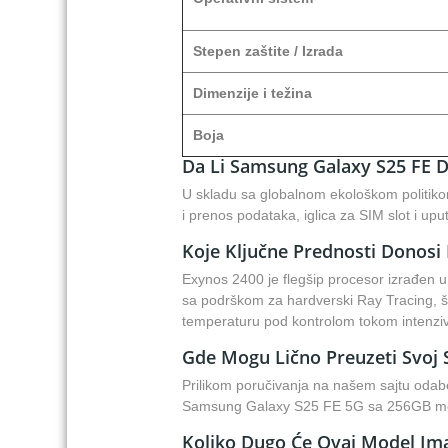
Stepen zaštite / Izrada
Dimenzije i težina
Boja
Da Li Samsung Galaxy S25 FE D
U skladu sa globalnom ekološkom politiko
i prenos podataka, iglica za SIM slot i uput
Koje Ključne Prednosti Donosi
Exynos 2400 je flegšip procesor izrađen u
sa podrškom za hardverski Ray Tracing, š
temperaturu pod kontrolom tokom intenzi
Gde Mogu Lično Preuzeti Svoj 
Prilikom poručivanja na našem sajtu odaber
Samsung Galaxy S25 FE 5G sa 256GB memo
Koliko Dugo Će Ovaj Model Im