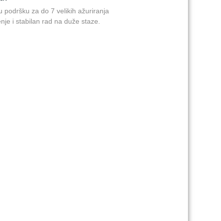
podršku za do 7 velikih ažuriranja
je i stabilan rad na duže staze.