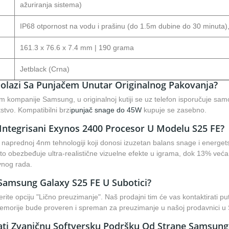
ažuriranja sistema)
IP68 otpornost na vodu i prašinu (do 1.5m dubine do 30 minuta)
161.3 x 76.6 x 7.4 mm | 190 grama
Jetblack (Crna)
olazi Sa Punjačem Unutar Originalnog Pakovanja?
m kompanije Samsung, u originalnoj kutiji se uz telefon isporučuje s
stvo. Kompatibilni brzi
punjač snage do 45W
kupuje se zasebno.
 Integrisani Exynos 2400 Procesor U Modelu S25 FE?
 naprednoj 4nm tehnologiji koji donosi izuzetan balans snage i energet
to obezbeđuje ultra-realistične vizuelne efekte u igrama, dok 13% ve
vnog rada.
Samsung Galaxy S25 FE U Subotici?
ite opciju "Lično preuzimanje". Naš prodajni tim će vas kontaktirati pu
rije bude proveren i spreman za preuzimanje u našoj prodavnici u S
ati Zvaničnu Softversku Podršku Od Strane Samsung