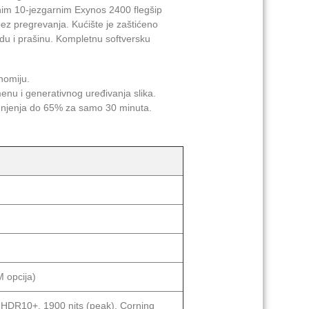
ćnim 10-jezgarnim Exynos 2400 flegšip
 pregrevanja. Kućište je zaštićeno
du i prašinu. Kompletnu softversku
nomiju.
nu i generativnog uređivanja slika.
njenja do 65% za samo 30 minuta.
 opcija)
HDR10+, 1900 nits (peak), Corning