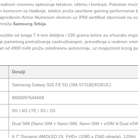
 realnom vremenu optimizuje teksture, oštrinu i kontrast. Pokretan mo
komorom za hlađenje, telefon pruža savršene gaming performanse bez
napređenim Armor Aluminium okvirom uz IP68 sertifikat otpornosti na vo
e mreža
Samsung Srbija
.
kućište od svega 7.4 mm debljine i 190 grama težine za vrhunsku ergo
e pametnog pretraživanja zaokruživanjem, prevođenja u realnom vreme
et od 4900 mAh pruža celodnevnu autonomiju, uz mogućnost brzog pu
Detalji
Samsung Galaxy S25 FE 5G (SM-S731BZKGEUC)
8806097644668
5G / 4G LTE / 3G / 2G
Dual SIM (Nano-SIM + Nano-SIM, Nano-SIM + eSIM ili Dual eSIM
6.7" Dynamic AMOLED 2X, FHD+ (1080 x 2340 piksela), 120Hz, 