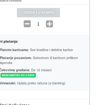
806097644668
DODAJ U KORPU
ni plaćanja:
Platnim karticama:
Sve kreditne i debitne kartice
Plaćanje pouzećem:
Gotovinom ili karticom prilikom
isporuke
Čekovima građana:
Do 12 meseci
BESKAMATNO DO 6 RATA
Virmanski:
Uplata preko računa (e-banking)