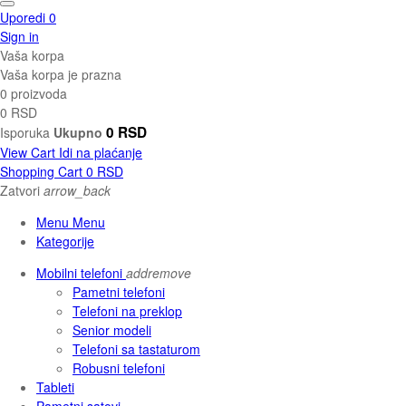
Uporedi
0
Sign in
Vaša korpa
Vaša korpa je prazna
0 proizvoda
0 RSD
0 RSD
Isporuka
Ukupno
View Cart
Idi na plaćanje
Shopping Cart
0 RSD
Zatvori
arrow_back
Menu Menu
Kategorije
Mobilni telefoni
add
remove
Pametni telefoni
Telefoni na preklop
Senior modeli
Telefoni sa tastaturom
Robusni telefoni
Tableti
Pametni satovi