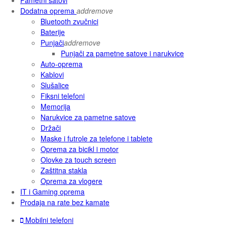
Dodatna oprema
add
remove
Bluetooth zvučnici
Baterije
Punjači
add
remove
Punjači za pametne satove i narukvice
Auto-oprema
Kablovi
Slušalice
Fiksni telefoni
Memorija
Narukvice za pametne satove
Držači
Maske i futrole za telefone i tablete
Oprema za bicikl i motor
Olovke za touch screen
Zaštitna stakla
Oprema za vlogere
IT i Gaming oprema
Prodaja na rate bez kamate
Mobilni telefoni