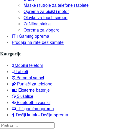
Maske i futrole za telefone i tablete
Oprema za bicikl i motor
Olovke za touch screen
Zaštitna stakla
Oprema za vlogere
IT i Gaming oprema
Prodaja na rate bez kamate
Kategorije
Mobilni telefoni
Tableti
Pametni satovi
Punjači za telefone
Eksterne baterije
Slušalice
Bluetooth zvučnici
IT i gaming oprema
Dečiji kutak - Dečija oprema