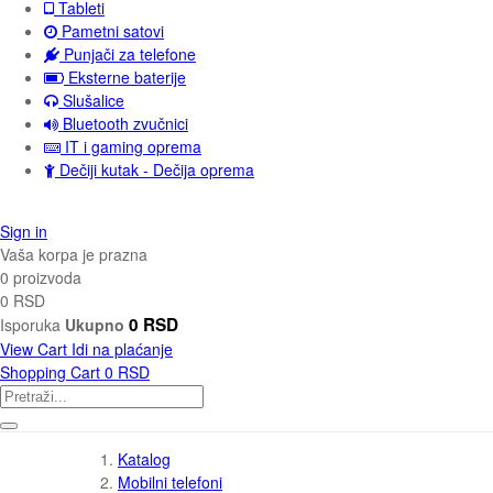
Tableti
Pametni satovi
Punjači za telefone
Eksterne baterije
Slušalice
Bluetooth zvučnici
IT i gaming oprema
Dečiji kutak - Dečija oprema
Sign in
Vaša korpa je prazna
0 proizvoda
0 RSD
0 RSD
Isporuka
Ukupno
View Cart
Idi na plaćanje
Shopping Cart
0 RSD
Katalog
Mobilni telefoni