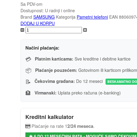
Sa PDV-om
Dostupnost:
U radnji i online
Brand
SAMSUNG
Kategorija
Pametni telefoni
EAN
8806097
DODAJ U KORPU
Načini plaćanja:
💳
Platnim karticama:
Sve kreditne i debitne kartice
📦
Plaćanje pouzećem:
Gotovinom ili karticom priliko
📝
Čekovima građana:
Do 12 meseci
BESKAMATNO DO
🏦
Virmanski:
Uplata preko računa (e-banking)
Kreditni kalkulator
Plaćanje na rate 1
2/24 meseca
.
6 DO 12 MESEČNIH RATA - MOGUĆE SAMO ČEKOVIM