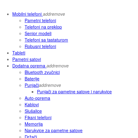
Mobilni telefoni
add
remove
Pametni telefoni
Telefoni na preklop
Senior modeli
Telefoni sa tastaturom
Robusni telefoni
Tableti
Pametni satovi
Dodatna oprema
add
remove
Bluetooth zvučnici
Baterije
Punjači
add
remove
Punjači za pametne satove i narukvice
Auto-oprema
Kablovi
Slušalice
Fiksni telefoni
Memorija
Narukvice za pametne satove
Držači