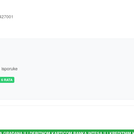
427001
m isporuke
 6 RATA
A GRAĐANA ILI DEBITNOM KARTICOM BANKA INTESA ILI KREDITNIM