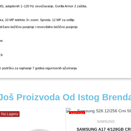
, adaptivnih 1–120 Hz osvežavanje, Gorilla Armor 2 zaštita.
a, 10 MP telefoto 3× zoom. Spreda: 12 MP za selfije.
držano bežično punjenje i reverzibilno bežično punjenje.
ine.
 g.
 uz podršku za najmanje 7 godina sigurnosnih ažuriranja.
Još Proizvoda Od Istog Brend
 Na Lageru
AKCIJA!
SAMSUNG
SAMSUNG A17 4/128GB CR