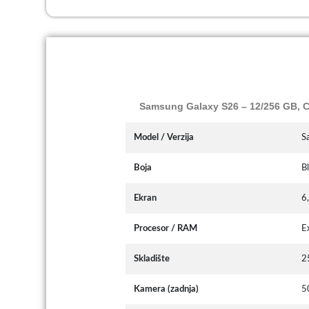
Samsung Galaxy S26 – 12/256 GB, C
Model / Verzija
S
Boja
Bl
Ekran
6
Procesor / RAM
E
Skladište
2
Kamera (zadnja)
5