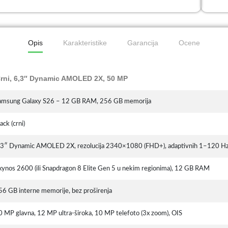
Opis
Karakteristike
Garancija
Ocene
rni, 6,3″ Dynamic AMOLED 2X, 50 MP
amsung Galaxy S26 – 12 GB RAM, 256 GB memorija
ack (crni)
,3″ Dynamic AMOLED 2X, rezolucija 2340×1080 (FHD+), adaptivnih 1–120 Hz, 
xynos 2600 (ili Snapdragon 8 Elite Gen 5 u nekim regionima), 12 GB RAM
56 GB interne memorije, bez proširenja
0 MP glavna, 12 MP ultra-široka, 10 MP telefoto (3x zoom), OIS