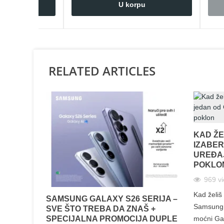
rpu
U korpu
RELATED ARTICLES
KAD ŽE
IZABER
UREĐAJ
POKLO
969
v
Kad želiš 
SAMSUNG GALAXY S26 SERIJA –
Samsung G
SVE ŠTO TREBA DA ZNAŠ +
SPECIJALNA PROMOCIJA DUPLE
moćni Gal