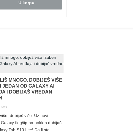
U korpu
LIŠ MNOGO, DOBIJEŠ VIŠE
I JEDAN OD GALAXY AI
A I DOBIJAŠ VREDAN
N
iews
više, dobiješ više: Uz novi
alaxy flegšip na poklon dobijaš
axy Tab S10 Lite! Da li ste...