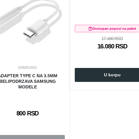
Dostupan popust na paket
17.490 RSD
16.080 RSD
SAMSUNG
U korpu
ADAPTER TYPE C NA 3.5MM
BELIPODRZAVA SAMSUNG
MODELE
800 RSD