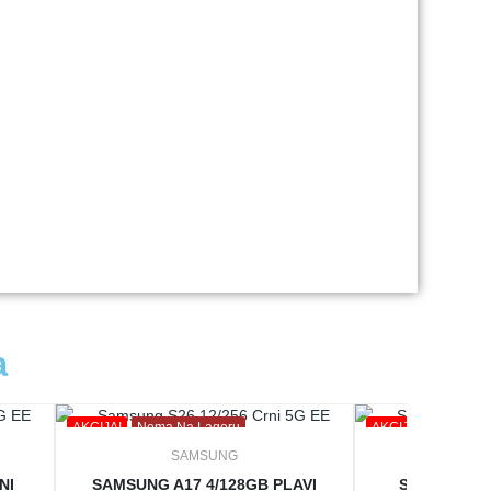
a
AKCIJA!
Nema Na Lageru
AKCIJA!
SAMSUNG
SA
NI
SAMSUNG A17 4/128GB PLAVI
SAMSUNG A1