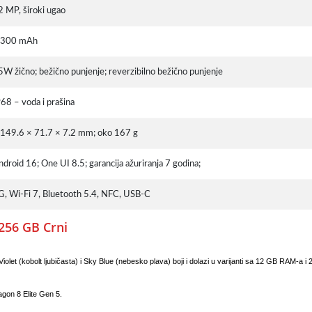
2 MP, široki ugao
.300 mAh
5W žično; bežično punjenje; reverzibilno bežično punjenje
P68 – voda i prašina
 149.6 × 71.7 × 7.2 mm; oko 167 g
ndroid 16; One UI 8.5; garancija ažuriranja 7 godina;
G, Wi-Fi 7, Bluetooth 5.4, NFC, USB-C
256 GB Crni
olet (kobolt ljubičasta) i Sky Blue (nebesko plava) boji i dolazi u varijanti sa 12 GB RAM-a i
agon 8 Elite Gen 5.