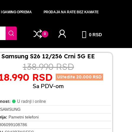
T I GAMING OPREMA
PRODAJA NA RATE BEZ KAMATE
0
0 RSD
Samsung S26 12/256 Crni 5G EE
138.990 RSD
18.990 RSD
Uštedite 20.000 RSD
Sa PDV-om
nost:
U radnji i online
SAMSUNG
ija
Pametni telefoni
806099108786