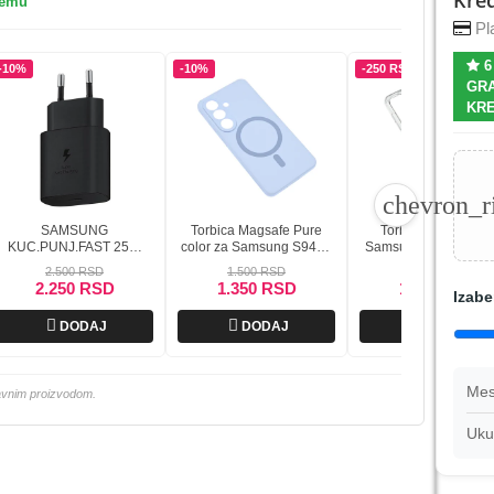
Kred
remu
Pla
6
-10%
-10%
-250 RSD
GRA
KRE
chevron_r
SAMSUNG
Torbica Magsafe Pure
Torbica Magsafe z
KUC.PUNJ.FAST 25W
color za Samsung S941B
Samsung S941B Gal
CRNIta800 bez kablica
Galaxy S26 svetlo plava
S26 transparent
2.500 RSD
1.500 RSD
1.500 RSD
2.250 RSD
1.350 RSD
1.250 RSD
Izabe



DODAJ
DODAJ
DODAJ
Mes
lavnim proizvodom.
Uku