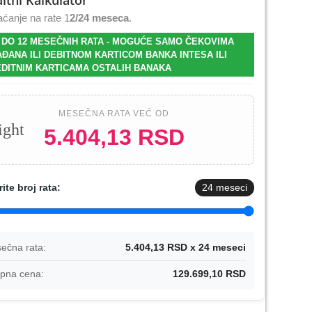
itni Kalkulator
ćanje na rate 1
2/24 meseca
.
 DO 12 MESEČNIH RATA - MOGUĆE SAMO ČEKOVIMA
-10%
-200 RSD
-300 RSD
ĐANA ILI DEBITNOM KARTICOM BANKA INTESA ILI
DITNIM KARTICAMA OSTALIH BANAKA
MESEČNA RATA VEĆ OD
ight
5.404,13 RSD
a
Torbica Magsafe Lux Bi
Torbica Magsafe Lux Bi
Zastitno sta
axy
Fold za Samsung S941B
Fold za Samsung S941B
Glass za Sa
Galaxy S26 crna
Galaxy S26 ljubicasta
Galaxy S26 (
2.200 RSD
2.200 RSD
1.500
unlo
1.980 RSD
2.000 RSD
1.20
rite broj rata:
24
meseci



DODAJ
DODAJ
DO
ečna rata:
5.404,13 RSD x 24 meseci
pna cena:
129.699,10 RSD