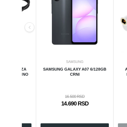
UNG
SAMSUNG
NI PUNJA ZA
SAMSUNG GALAXY A07 6/128GB
ON 25W TAMNO
CRNI
I
16.500 RSD
 RSD
14.690 RSD