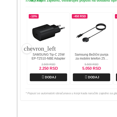
local_offer
Ako kupiš zajedno, ostvaruješ popust na dodatnu op
-10%
-450 RSD
chevron_left
SAMSUNG Tip-C 25W
Samsung Bežični punja
EP-T2510-NBE Adapter
za mobilni telefon 25W
tamno sivi
2.500 RSD
5.500 RSD
2.250 RSD
5.050 RSD


DODAJ
DODAJ
* Popust se automatski obračunava u korpi kada naručite zajedno sa g