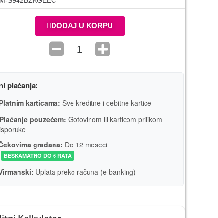
M-S942BZKGEEC
DODAJ U KORPU
ni plaćanja:
Platnim karticama:
Sve kreditne i debitne kartice
Plaćanje pouzećem:
Gotovinom ili karticom prilikom
isporuke
Čekovima građana:
Do 12 meseci
BESKAMATNO DO 6 RATA
Virmanski:
Uplata preko računa (e-banking)