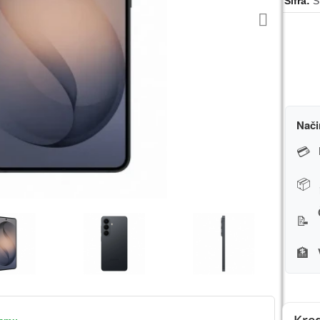
Šifra
S
Nači
💳
📦
📝
🏦