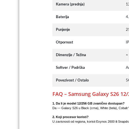
Kamera (prednja)
1
Baterija
4
Punjenje
2
Otpornost
I
Dimenzije / Težina
≈
Softver / Podrška
A
Povezivost / Ostalo
5
FAQ – Samsung Galaxy S26 12/
1. Da li je model 12/256 GB zvanično dostupan?
Da — Galaxy S26 u Black (crna), White (bela), Cobalt Vi
2. Koji procesor koristi?
U zavisnosti od regiona, koristi Exynos 2600 ili Snapdr