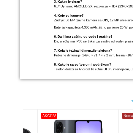
3. Kakav je ekran?
6,3″ Dynamic AMOLED 2X, rezolucija FHD+ (2340×1080)
4. Koje su kamere?
Zadnje: 50 MP glavna kamera sa OIS, 12 MP ultra-širok
Baterija kapaciteta 4.300 mAh; žično punjenje 25 W; po
6. Da li ima zaštitu od vode i prašine?
Da, uređaj ima IP68 sertifikat za zaštitu od vode i praš
7. Koja je težina i dimenzije telefona?
Približne dimenzije: 149,6 × 71,7 × 7,2 mm, težina ~167
8. Kako je sa softverom i podrškom?
Telefon dolazi sa Android 16 i One UI 8.5 interfejsom,
AKCIJA!
Nema