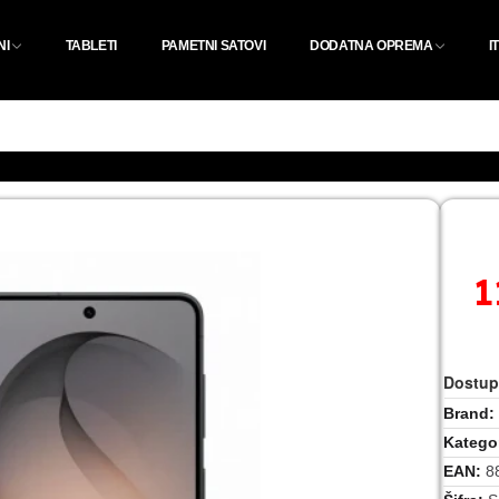
NI
TABLETI
PAMETNI SATOVI
DODATNA OPREMA
I
1
Dostup
Brand
Kategor
EAN
8