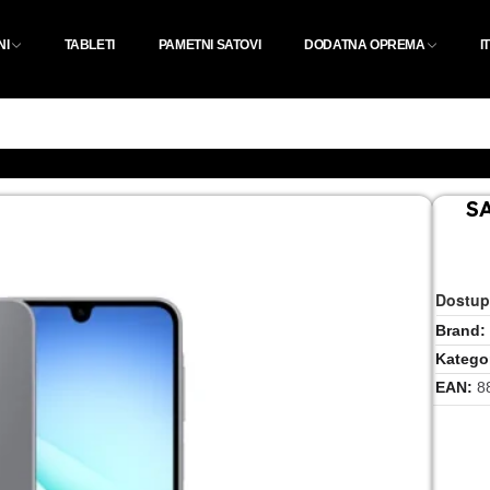
NI
TABLETI
PAMETNI SATOVI
DODATNA OPREMA
I
S
Dostup
Brand
Kategor
EAN
8