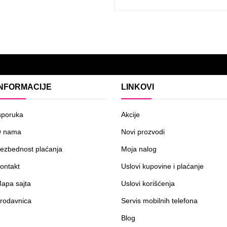
INFORMACIJE
LINKOVI
sporuka
Akcije
 nama
Novi prozvodi
ezbednost plaćanja
Moja nalog
ontakt
Uslovi kupovine i plaćanje
apa sajta
Uslovi korišćenja
rodavnica
Servis mobilnih telefona
Blog