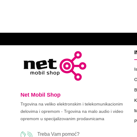
I
O
B
Net Mobil Shop
K
Trgovina na veliko elektronskim i telekomunikacionim
M
delovima i opremom - Trgovina na malo audio i video
opremom u specijalizovanim prodavnicama
P
Treba Vam pomoć?