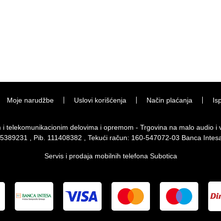
Moje narudžbe
Uslovi korišćenja
Način plaćanja
Is
im i telekomunikacionim delovima i opremom - Trgovina na malo audio 
 65389231 , Pib. 111408382 , Tekući račun: 160-547072-03 Banca Intes
Servis i prodaja mobilnih telefona Subotica