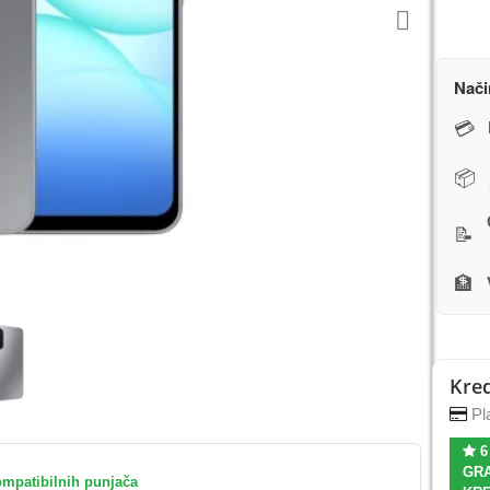
Nači
💳
📦
📝
🏦
Kred
Pla
6
GRA
ompatibilnih punjača