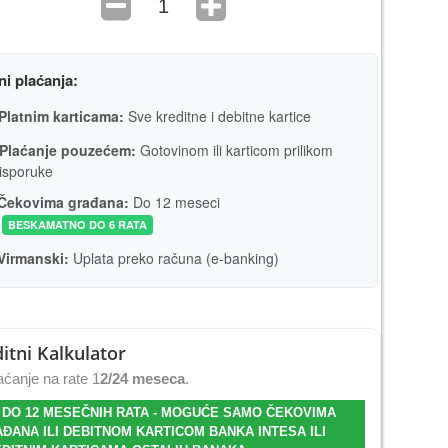
ni plaćanja:
Platnim karticama:
Sve kreditne i debitne kartice
Plaćanje pouzećem:
Gotovinom ili karticom prilikom
isporuke
Čekovima građana:
Do 12 meseci
BESKAMATNO DO 6 RATA
Virmanski:
Uplata preko računa (e-banking)
itni Kalkulator
ćanje na rate 1
2/24 meseca
.
 DO 12 MESEČNIH RATA - MOGUĆE SAMO ČEKOVIMA
ĐANA ILI DEBITNOM KARTICOM BANKA INTESA ILI