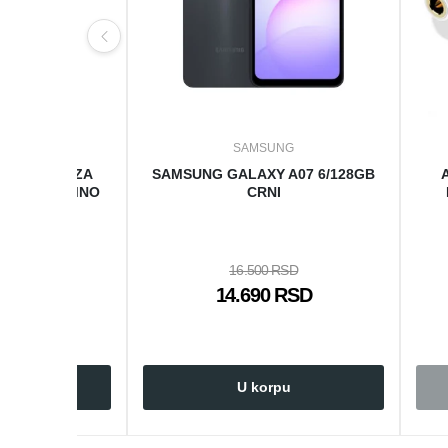
UNG
SAMSUNG
NI PUNJA ZA
SAMSUNG GALAXY A07 6/128GB
ON 25W TAMNO
CRNI
I
16.500 RSD
 RSD
14.690 RSD
rpu
U korpu