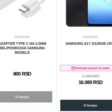
SAMSUNG
SAMSUNG
ADAPTER TYPE C NA 3.5MM
SAMSUNG A17 4/128GB CR
BELIPODRZAVA SAMSUNG
MODELE
Dostupan popust na paket
800 RSD
17.490 RSD
16.080 RSD
U korpu
U korpu