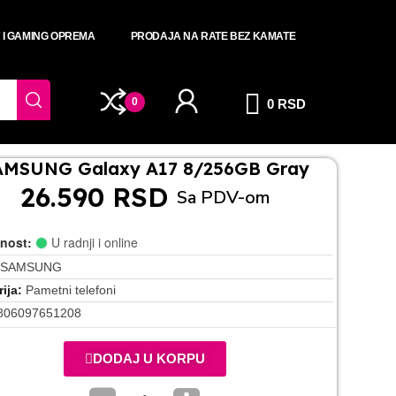
T I GAMING OPREMA
PRODAJA NA RATE BEZ KAMATE
0
0 RSD
AMSUNG Galaxy A17 8/256GB Gray
26.590 RSD
Sa PDV-om
nost:
U radnji i online
SAMSUNG
ija
Pametni telefoni
806097651208
DODAJ U KORPU