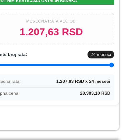
DITNIM KARTICAMA OSTALIH BANAKA
MESEČNA RATA VEĆ OD
1.207,63 RSD
rite broj rata:
24
meseci
ečna rata:
1.207,63 RSD x 24 meseci
pna cena:
28.983,10 RSD