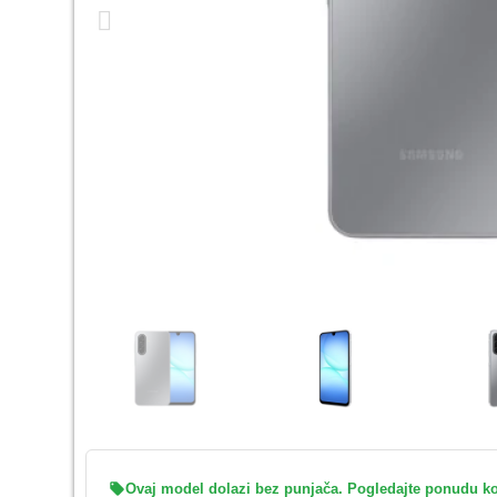
local_offer
Ovaj model dolazi bez punjača. Pogledajte ponudu k