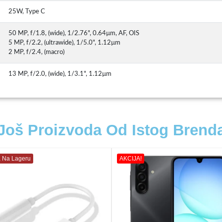
25W, Type C
50 MP, f/1.8, (wide), 1/2.76", 0.64µm, AF, OIS
5 MP, f/2.2, (ultrawide), 1/5.0", 1.12µm
2 MP, f/2.4, (macro)
13 MP, f/2.0, (wide), 1/3.1", 1.12µm
Još Proizvoda Od Istog Brend
 Na Lageru
AKCIJA!