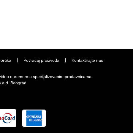
poruka
Povraćaj proizvoda
Kontaktirajte nas
i video opremom u specijalizovanim prodavnicama
a a.d. Beograd