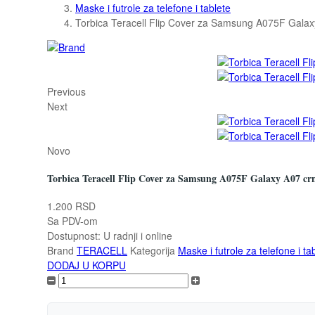
Maske i futrole za telefone i tablete
Torbica Teracell Flip Cover za Samsung A075F Galax
Previous
Next
Novo
Torbica Teracell Flip Cover za Samsung A075F Galaxy A07 cr
1.200 RSD
Sa PDV-om
Dostupnost:
U radnji i online
Brand
TERACELL
Kategorija
Maske i futrole za telefone i ta
DODAJ U KORPU