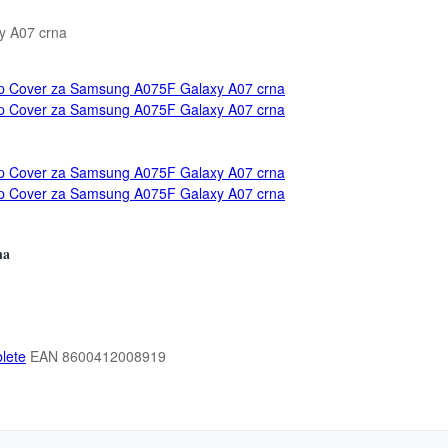
y A07 crna
na
blete
EAN
8600412008919