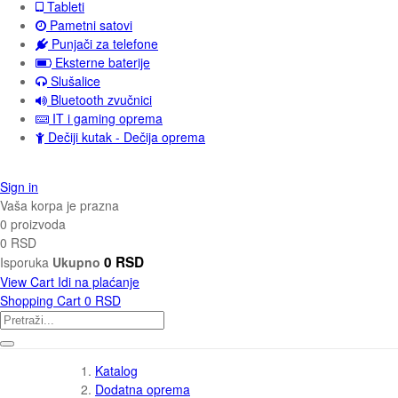
Tableti
Pametni satovi
Punjači za telefone
Eksterne baterije
Slušalice
Bluetooth zvučnici
IT i gaming oprema
Dečiji kutak - Dečija oprema
Sign in
Vaša korpa je prazna
0 proizvoda
0 RSD
0 RSD
Isporuka
Ukupno
View Cart
Idi na plaćanje
Shopping Cart
0 RSD
Katalog
Dodatna oprema