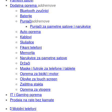
Dodatna oprema
add
remove
Bluetooth zvučnici
Baterije
Punjači
add
remove
Punjači za pametne satove i narukvice
Auto-oprema
Kablovi
Slušalice
Fiksni telefoni
Memorija
Narukvice za pametne satove
Držači
Maske i futrole za telefone i tablete
Oprema za bicikl i motor
Olovke za touch screen
Zaštitna stakla
Oprema za vlogere
IT i Gaming oprema
Prodaja na rate bez kamate
Mobilni telefoni