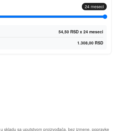
24
meseci
54,50 RSD x 24 meseci
1.308,00 RSD
u, u skladu sa uputstvom proizvođača, bez izmene, popravke