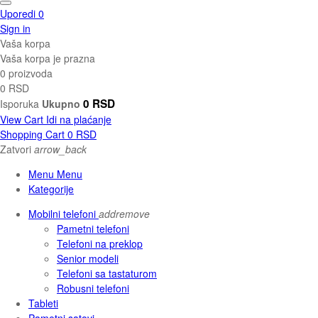
Uporedi
0
Sign in
Vaša korpa
Vaša korpa je prazna
0 proizvoda
0 RSD
0 RSD
Isporuka
Ukupno
View Cart
Idi na plaćanje
Shopping Cart
0 RSD
Zatvori
arrow_back
Menu Menu
Kategorije
Mobilni telefoni
add
remove
Pametni telefoni
Telefoni na preklop
Senior modeli
Telefoni sa tastaturom
Robusni telefoni
Tableti
Pametni satovi