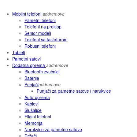
Mobilni telefoni
add
remove
Pametni telefoni
Telefoni na preklop
Senior modeli
Telefoni sa tastaturom
Robusni telefoni
Tableti
Pametni satovi
Dodatna oprema
add
remove
Bluetooth zvučnici
Baterije
Punjači
add
remove
Punjači za pametne satove i narukvice
Auto-oprema
Kablovi
Slušalice
Fiksni telefoni
Memorija
Narukvice za pametne satove
Držači