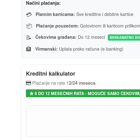
Načini plaćanja:
💳
Platnim karticama:
Sve kreditne i debitne kartice
📦
Plaćanje pouzećem:
Gotovinom ili karticom priliko
📝
Čekovima građana:
Do 12 meseci
BESKAMATNO DO
🏦
Virmanski:
Uplata preko računa (e-banking)
Kreditni kalkulator
Plaćanje na rate 1
2/24 meseca
.
6 DO 12 MESEČNIH RATA - MOGUĆE SAMO ČEKOVIM