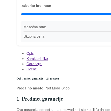
Izaberite broj rata:
Mesečna rata:
Ukupna cena:
Opis
Karakteristike
Garancija
Ocene
Opšti uslovi garancije – 24 meseca
Prodajno mesto:
Net Mobil Shop
1. Predmet garancije
Ova garancija odnosi se na proizvod koji ste kupili (u dal