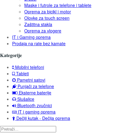
Maske i futrole za telefone i tablete
Oprema za bicikl i motor
Olovke za touch screen
Zaštitna stakla
Oprema za vlogere
IT i Gaming oprema
Prodaja na rate bez kamate
Kategorije
Mobilni telefoni
Tableti
Pametni satovi
Punjači za telefone
Eksterne baterije
Slušalice
Bluetooth zvučnici
IT i gaming oprema
Dečiji kutak - Dečija oprema