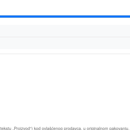
jem tekstu „Proizvod“) kod ovlašćenog prodavca, u originalnom pakovanj