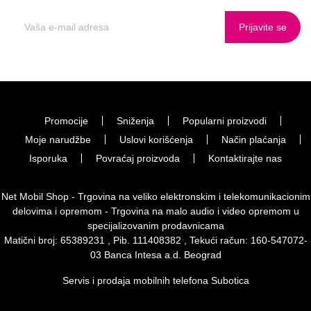
Prijavite se
Promocije
Sniženja
Popularni proizvodi
Moje narudžbe
Uslovi korišćenja
Način plaćanja
Isporuka
Povraćaj proizvoda
Kontaktirajte nas
Net Mobil Shop - Trgovina na veliko elektronskim i telekomunikacionim
delovima i opremom - Trgovina na malo audio i video opremom u
specijalizovanim prodavnicama
Matični broj: 65389231 , Pib. 111408382 , Tekući račun: 160-547072-
03 Banca Intesa a.d. Beograd
Servis i prodaja mobilnih telefona Subotica