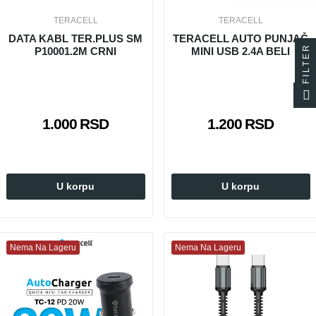
TERACELL
TERACELL
DATA KABL TER.PLUS SM
TERACELL AUTO PUNJAČ
FILTER
P10001.2M CRNI
MINI USB 2.4A BELI
1.000 RSD
1.200 RSD
U korpu
U korpu
Nema Na Lageru
Nema Na Lageru