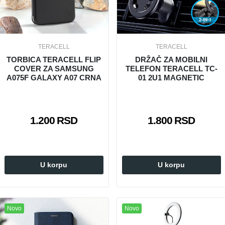
TERACELL
TERACELL
TORBICA TERACELL FLIP
DRŽAČ ZA MOBILNI
COVER ZA SAMSUNG
TELEFON TERACELL TC-
A075F GALAXY A07 CRNA
01 2U1 MAGNETIC
1.200 RSD
1.800 RSD
U korpu
U korpu
Novo
Novo