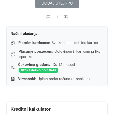
DODAJ U KORPU
Načini plaćanja:
💳
Platnim karticama:
Sve kreditne i debitne kartice
Plaćanje pouzećem:
Gotovinom ili karticom prilikom
📦
isporuke
Čekovima građana:
Do 12 meseci
📝
BESKAMATNO DO 6 RATA
🏦
Virmanski:
Uplata preko računa (e-banking)
Kreditni kalkulator