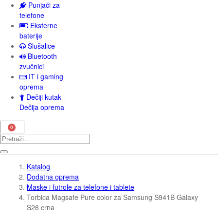
Punjači za
telefone
Eksterne
baterije
Slušalice
Bluetooth
zvučnici
IT i gaming
oprema
Dečiji kutak -
Dečija oprema
Katalog
Dodatna oprema
Maske i futrole za telefone i tablete
Torbica Magsafe Pure color za Samsung S941B Galaxy
S26 crna