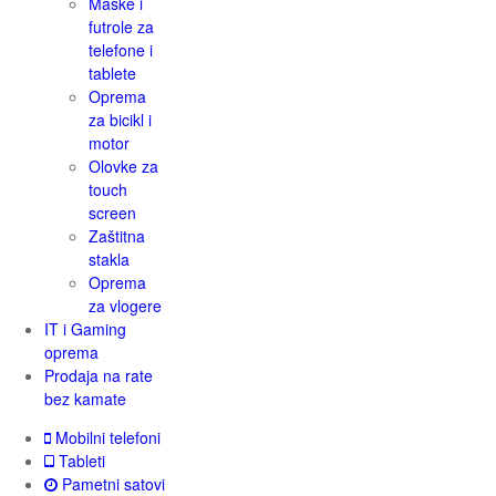
Maske i
futrole za
telefone i
tablete
Oprema
za bicikl i
motor
Olovke za
touch
screen
Zaštitna
stakla
Oprema
za vlogere
IT i Gaming
oprema
Prodaja na rate
bez kamate
Mobilni telefoni
Tableti
Pametni satovi