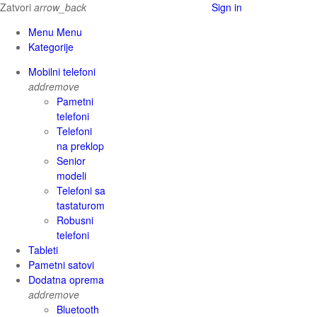
Zatvori
arrow_back
Sign in
Menu Menu
Kategorije
Mobilni telefoni
add
remove
Pametni
telefoni
Telefoni
na preklop
Senior
modeli
Telefoni sa
tastaturom
Robusni
telefoni
Tableti
Pametni satovi
Dodatna oprema
add
remove
Bluetooth