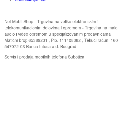
Net Mobil Shop - Trgovina na veliko elektronskim i
telekomunikacionim delovima i opremom - Trgovina na malo
audio i video opremom u specijalizovanim prodavnicama
Matični broj: 65389231 , Pib. 111408382 , Tekući račun: 160-
547072-03 Banca Intesa a.d. Beograd
Servis i prodaja mobilnih telefona Subotica