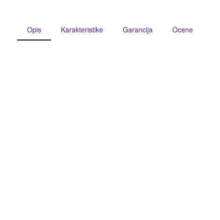
Opis
Karakteristike
Garancija
Ocene