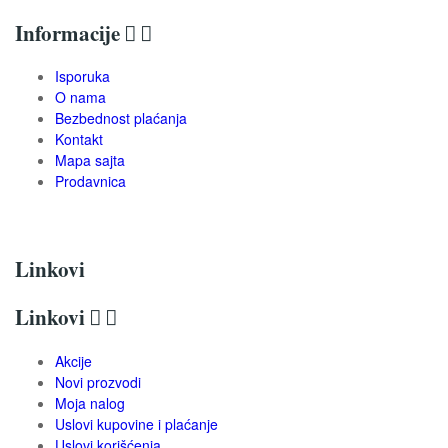
Informacije


Isporuka
O nama
Bezbednost plaćanja
Kontakt
Mapa sajta
Prodavnica
Linkovi
Linkovi


Akcije
Novi prozvodi
Moja nalog
Uslovi kupovine i plaćanje
Uslovi korišćenja