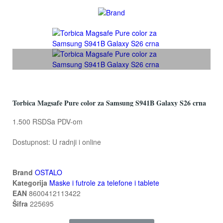
Torbica Magsafe Pure color za Samsung S941B Galaxy S26 crna
1.500 RSD
Sa PDV-om
Dostupnost:
U radnji i online
Brand
OSTALO
Kategorija
Maske i futrole za telefone i tablete
EAN
8600412113422
Šifra
225695