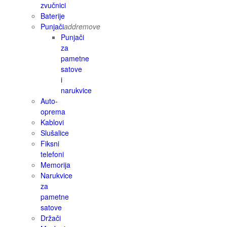
zvučnici
Baterije
Punjači
add
remove
Punjači
za
pametne
satove
i
narukvice
Auto-
oprema
Kablovi
Slušalice
Fiksni
telefoni
Memorija
Narukvice
za
pametne
satove
Držači