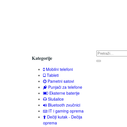
Kategorije
Mobilni telefoni
Tableti
Pametni satovi
Punjači za telefone
Eksterne baterije
Slušalice
Bluetooth zvučnici
IT i gaming oprema
Dečiji kutak - Dečija
oprema