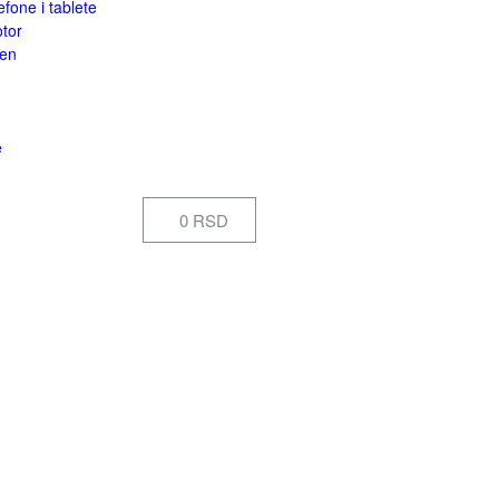
efone i tablete
otor
een
e
0 RSD