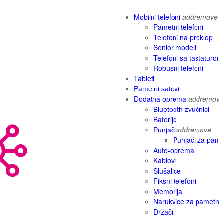
Mobilni telefoni
add
remove
Pametni telefoni
Telefoni na preklop
Senior modeli
Telefoni sa tastatur
Robusni telefoni
Tableti
Pametni satovi
Dodatna oprema
add
remo
Bluetooth zvučnici
Baterije
Punjači
add
remove
Punjači za pam
Auto-oprema
Kablovi
Slušalice
Fiksni telefoni
Memorija
Narukvice za pametn
Držači