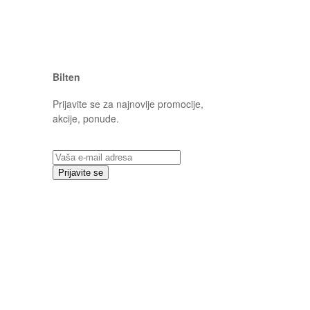
Bilten
Prijavite se za najnovije promocije,
akcije, ponude.
Prijavite se