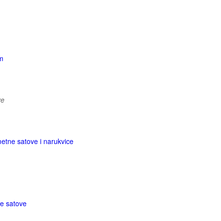
om
ve
etne satove i narukvice
e satove