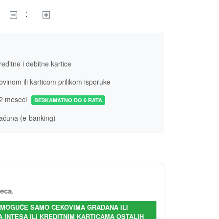
editne i debitne kartice
vinom ili karticom prilikom isporuke
2 meseci
BESKAMATNO DO 6 RATA
ačuna (e-banking)
seca
.
- MOGUĆE SAMO ČEKOVIMA GRAĐANA ILI
INTESA ILI KREDITNIM KARTICAMA OSTALIH