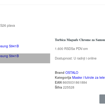
S26 plava
Torbica Magsafe Chrome za Samsu
1.600 RSD
Sa PDV-om
Dostupnost:
U radnji i online
Brand
OSTALO
Kategorija
Maske i futrole za tele
EAN
8605031861884
Šifra
225528