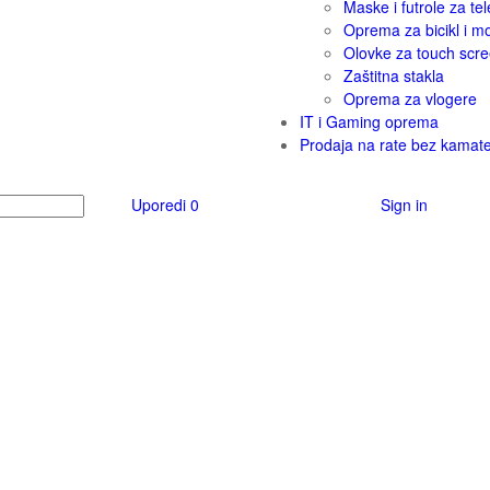
Maske i futrole za tel
Oprema za bicikl i m
Olovke za touch scr
Zaštitna stakla
Oprema za vlogere
IT i Gaming oprema
Prodaja na rate bez kamat
Uporedi
0
Sign in