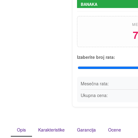
BANAKA
ME
7
Izaberite broj rata:
Mesečna rata:
Ukupna cena:
Opis
Karakteristike
Garancija
Ocene