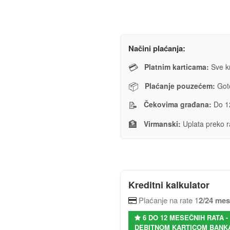
Načini plaćanja:
💳
Platnim karticama:
Sve kr
📦
Plaćanje pouzećem:
Goto
📝
Čekovima građana:
Do 1
🏦
Virmanski:
Uplata preko r
Kreditni kalkulator
Plaćanje na rate 1
2/24 me
6 DO 12 MESEČNIH RATA 
DEBITNOM KARTICOM BANKA 