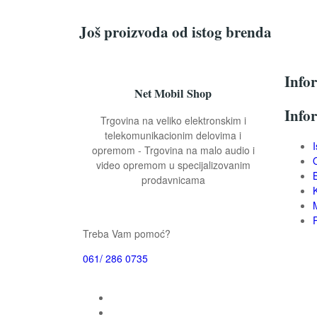
Još proizvoda od istog brenda
Info
Net Mobil Shop
Info
Trgovina na veliko elektronskim i
telekomunikacionim delovima i
opremom - Trgovina na malo audio i
video opremom u specijalizovanim
prodavnicama
Treba Vam pomoć?
061/ 286 0735