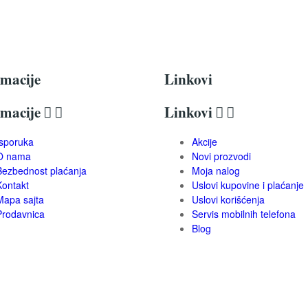
rmacije
Linkovi
rmacije


Linkovi


Isporuka
Akcije
O nama
Novi prozvodi
Bezbednost plaćanja
Moja nalog
Kontakt
Uslovi kupovine i plaćanje
Mapa sajta
Uslovi korišćenja
Prodavnica
Servis mobilnih telefona
Blog