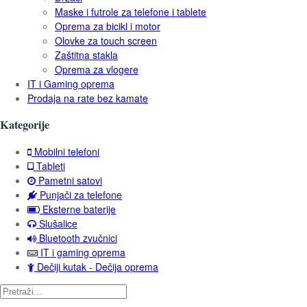
Maske i futrole za telefone i tablete
Oprema za bicikl i motor
Olovke za touch screen
Zaštitna stakla
Oprema za vlogere
IT i Gaming oprema
Prodaja na rate bez kamate
Kategorije
Mobilni telefoni
Tableti
Pametni satovi
Punjači za telefone
Eksterne baterije
Slušalice
Bluetooth zvučnici
IT i gaming oprema
Dečiji kutak - Dečija oprema