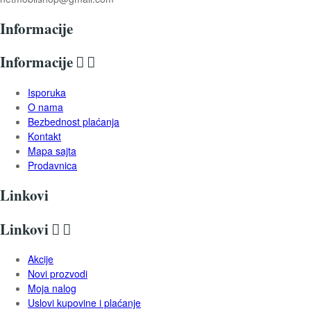
Informacije
Informacije


Isporuka
O nama
Bezbednost plaćanja
Kontakt
Mapa sajta
Prodavnica
Linkovi
Linkovi


Akcije
Novi prozvodi
Moja nalog
Uslovi kupovine i plaćanje