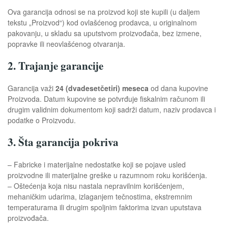
Ova garancija odnosi se na proizvod koji ste kupili (u daljem
tekstu „Proizvod“) kod ovlašćenog prodavca, u originalnom
pakovanju, u skladu sa uputstvom proizvođača, bez izmene,
popravke ili neovlašćenog otvaranja.
2. Trajanje garancije
Garancija važi
24 (dvadesetčetiri) meseca
od dana kupovine
Proizvoda. Datum kupovine se potvrđuje fiskalnim računom ili
drugim validnim dokumentom koji sadrži datum, naziv prodavca i
podatke o Proizvodu.
3. Šta garancija pokriva
– Fabricke i materijalne nedostatke koji se pojave usled
proizvodne ili materijalne greške u razumnom roku korišćenja.
– Oštećenja koja nisu nastala nepravilnim korišćenjem,
mehaničkim udarima, izlaganjem tečnostima, ekstremnim
temperaturama ili drugim spoljnim faktorima izvan uputstava
proizvođača.