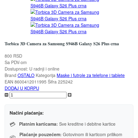
Torbica 3D Camera za Samsung S946B Galaxy S26 Plus crna
800 RSD
Sa PDV-om
Dostupnost:
U radnji i online
Brand
OSTALO
Kategorija
Maske i futrole za telefone i tablete
EAN
8600412011995
Šifra
225242
DODAJ U KORPU
Načini plaćanja:
💳
Platnim karticama:
Sve kreditne i debitne kartice
Plaćanje pouzećem:
Gotovinom ili karticom prilikom
📦