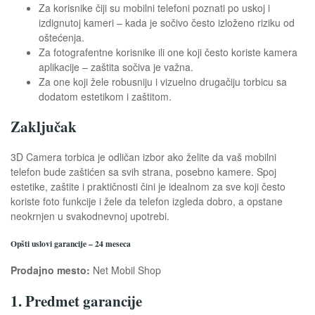
Za korisnike čiji su mobilni telefoni poznati po uskoj i
izdignutoj kameri – kada je sočivo često izloženo riziku od
oštećenja.
Za fotografentne korisnike ili one koji često koriste kamera
aplikacije – zaštita sočiva je važna.
Za one koji žele robusniju i vizuelno drugačiju torbicu sa
dodatom estetikom i zaštitom.
Zaključak
3D Camera torbica je odličan izbor ako želite da vaš mobilni
telefon bude zaštićen sa svih strana, posebno kamere. Spoj
estetike, zaštite i praktičnosti čini je idealnom za sve koji često
koriste foto funkcije i žele da telefon izgleda dobro, a opstane
neokrnjen u svakodnevnoj upotrebi.
Opšti uslovi garancije – 24 meseca
Prodajno mesto:
Net Mobil Shop
1. Predmet garancije