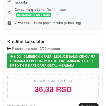
isporuke
Čekovima građana:
Do 12 meseci
📝
BESKAMATNO DO 6 RATA
🏦
Virmanski:
Uplata preko računa (e-banking)
Kreditni kalkulator
Plaćanje na rate 1
2/24 meseca
.
6 DO 12 MESEČNIH RATA - MOGUĆE SAMO ČEKOVIMA
GRAĐANA ILI DEBITNOM KARTICOM BANKA INTESA ILI
KREDITNIM KARTICAMA OSTALIH BANAKA
MESEČNA RATA VEĆ OD
36,33 RSD
Izaberite broj rata:
24
meseci