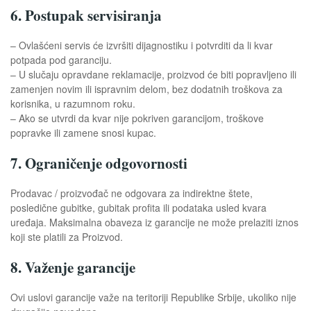
6. Postupak servisiranja
– Ovlašćeni servis će izvršiti dijagnostiku i potvrditi da li kvar
potpada pod garanciju.
– U slučaju opravdane reklamacije, proizvod će biti popravljeno ili
zamenjen novim ili ispravnim delom, bez dodatnih troškova za
korisnika, u razumnom roku.
– Ako se utvrdi da kvar nije pokriven garancijom, troškove
popravke ili zamene snosi kupac.
7. Ograničenje odgovornosti
Prodavac / proizvođač ne odgovara za indirektne štete,
posledične gubitke, gubitak profita ili podataka usled kvara
uređaja. Maksimalna obaveza iz garancije ne može prelaziti iznos
koji ste platili za Proizvod.
8. Važenje garancije
Ovi uslovi garancije važe na teritoriji Republike Srbije, ukoliko nije