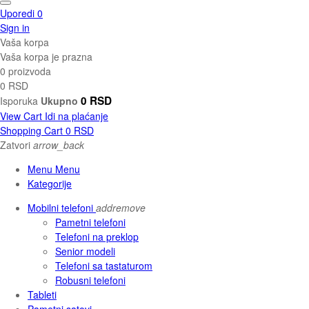
Uporedi
0
Sign in
Vaša korpa
Vaša korpa je prazna
0 proizvoda
0 RSD
0 RSD
Isporuka
Ukupno
View Cart
Idi na plaćanje
Shopping Cart
0 RSD
Zatvori
arrow_back
Menu Menu
Kategorije
Mobilni telefoni
add
remove
Pametni telefoni
Telefoni na preklop
Senior modeli
Telefoni sa tastaturom
Robusni telefoni
Tableti
Pametni satovi