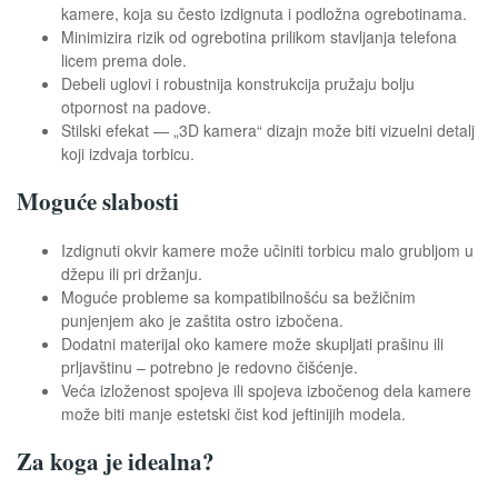
kamere, koja su često izdignuta i podložna ogrebotinama.
Minimizira rizik od ogrebotina prilikom stavljanja telefona
licem prema dole.
Debeli uglovi i robustnija konstrukcija pružaju bolju
otpornost na padove.
Stilski efekat — „3D kamera“ dizajn može biti vizuelni detalj
koji izdvaja torbicu.
Moguće slabosti
Izdignuti okvir kamere može učiniti torbicu malo grubljom u
džepu ili pri držanju.
Moguće probleme sa kompatibilnošću sa bežičnim
punjenjem ako je zaštita ostro izbočena.
Dodatni materijal oko kamere može skupljati prašinu ili
prljavštinu – potrebno je redovno čišćenje.
Veća izloženost spojeva ili spojeva izbočenog dela kamere
može biti manje estetski čist kod jeftinijih modela.
Za koga je idealna?