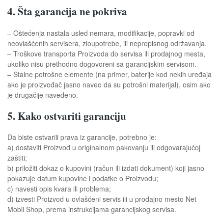
4. Šta garancija ne pokriva
– Oštećenja nastala usled nemara, modifikacije, popravki od
neovlašćenih servisera, zloupotrebe, ili nepropisnog održavanja.
– Troškove transporta Proizvoda do servisa ili prodajnog mesta,
ukoliko nisu prethodno dogovoreni sa garancijskim servisom.
– Stalne potrošne elemente (na primer, baterije kod nekih uređaja
ako je proizvođač jasno naveo da su potrošni materijal), osim ako
je drugačije navedeno.
5. Kako ostvariti garanciju
Da biste ostvarili prava iz garancije, potrebno je:
a) dostaviti Proizvod u originalnom pakovanju ili odgovarajućoj
zaštiti;
b) priložiti dokaz o kupovini (račun ili izdati dokument) koji jasno
pokazuje datum kupovine i podatke o Proizvodu;
c) navesti opis kvara ili problema;
d) izvesti Proizvod u ovlašćeni servis ili u prodajno mesto Net
Mobil Shop, prema instrukcijama garancijskog servisa.