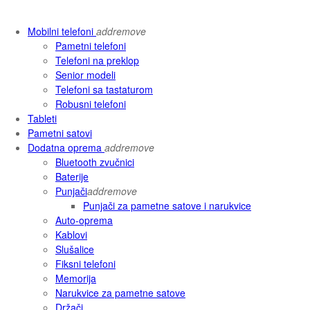
Mobilni telefoni
add
remove
Pametni telefoni
Telefoni na preklop
Senior modeli
Telefoni sa tastaturom
Robusni telefoni
Tableti
Pametni satovi
Dodatna oprema
add
remove
Bluetooth zvučnici
Baterije
Punjači
add
remove
Punjači za pametne satove i narukvice
Auto-oprema
Kablovi
Slušalice
Fiksni telefoni
Memorija
Narukvice za pametne satove
Držači