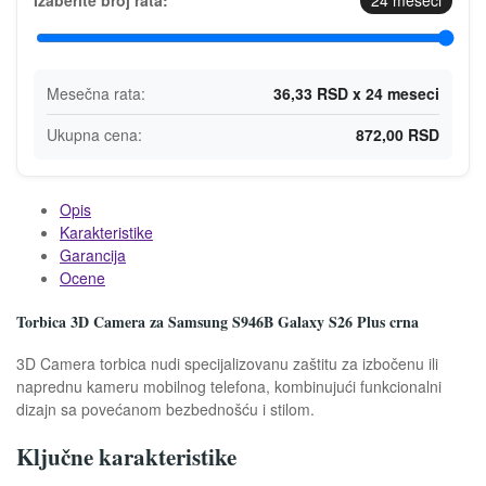
Mesečna rata:
36,33 RSD x 24 meseci
Ukupna cena:
872,00 RSD
Opis
Karakteristike
Garancija
Ocene
Torbica 3D Camera za Samsung S946B Galaxy S26 Plus crna
3D Camera torbica nudi specijalizovanu zaštitu za izbočenu ili
naprednu kameru mobilnog telefona, kombinujući funkcionalni
dizajn sa povećanom bezbednošću i stilom.
Ključne karakteristike