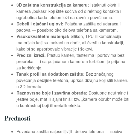
3D zaštitna konstrukcija za kameru:
Istaknuti okvir ili
kamera „bukasi“ koji štite sočiva od direktnog kontakta i
ogrebotina kada telefon leži na ravnim površinama.
Debeli i ojačani uglovi:
Pojačana zaštita od udaraca i
padova — posebno oko delova telefona sa kamerom.
Visokokvalitetni materijal:
Silikon, TPU ili kombinacija
materijala koji su mekani na dodir, ali čvrsti u konstrukciji,
kako bi se apsorbovale vibracije i šokovi.
Precizni izrezi:
Pristup kameri, tasterima i portovima bez
prepreka — i sa pojačanom kamerom torbićom je prijatna
za korišćenje.
Tanak profil sa dodatkom zaštite:
Bez značajnog
povećanja debljine telefona, uprkos dizajnu koji štiti kameru
u 3D formatu.
Raznovrsne boje i završna obrada:
Dostupne neutralne i
jestive boje, mat ili sjajni finiši; tzv. „kamera obrub“ može biti
u kontrastnoj boji ili metalik efektu.
Prednosti
Povećana zaštita najosetljivijih delova telefona — sočiva