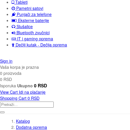
Tableti
Pametni satovi
Punjači za telefone
Eksterne baterije
Slušalice
Bluetooth zvučnici
IT i gaming oprema
Dečiji kutak - Dečija oprema
Sign in
Vaša korpa je prazna
0 proizvoda
0 RSD
0 RSD
Isporuka
Ukupno
View Cart
Idi na plaćanje
Shopping Cart
0 RSD
Katalog
Dodatna oprema