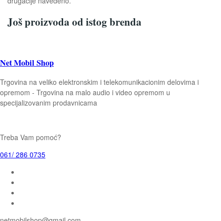
drugačije navedeno.
Još proizvoda od istog brenda
Net Mobil Shop
Trgovina na veliko elektronskim i telekomunikacionim delovima i
opremom - Trgovina na malo audio i video opremom u
specijalizovanim prodavnicama
Treba Vam pomoć?
061/ 286 0735
netmobilshop@gmail.com