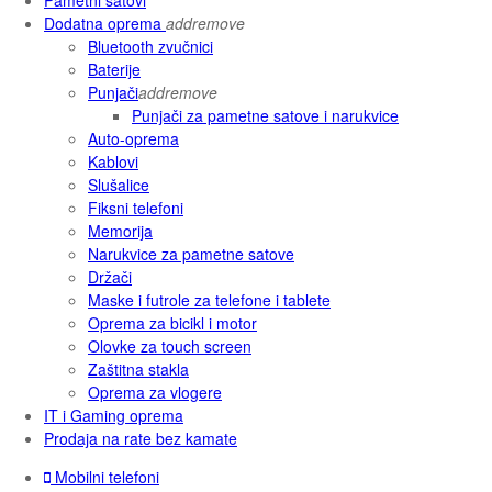
Dodatna oprema
add
remove
Bluetooth zvučnici
Baterije
Punjači
add
remove
Punjači za pametne satove i narukvice
Auto-oprema
Kablovi
Slušalice
Fiksni telefoni
Memorija
Narukvice za pametne satove
Držači
Maske i futrole za telefone i tablete
Oprema za bicikl i motor
Olovke za touch screen
Zaštitna stakla
Oprema za vlogere
IT i Gaming oprema
Prodaja na rate bez kamate
Mobilni telefoni