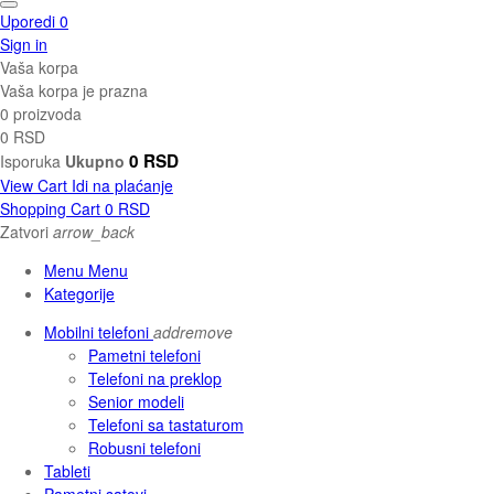
Uporedi
0
Sign in
Vaša korpa
Vaša korpa je prazna
0 proizvoda
0 RSD
0 RSD
Isporuka
Ukupno
View Cart
Idi na plaćanje
Shopping Cart
0 RSD
Zatvori
arrow_back
Menu Menu
Kategorije
Mobilni telefoni
add
remove
Pametni telefoni
Telefoni na preklop
Senior modeli
Telefoni sa tastaturom
Robusni telefoni
Tableti
Pametni satovi