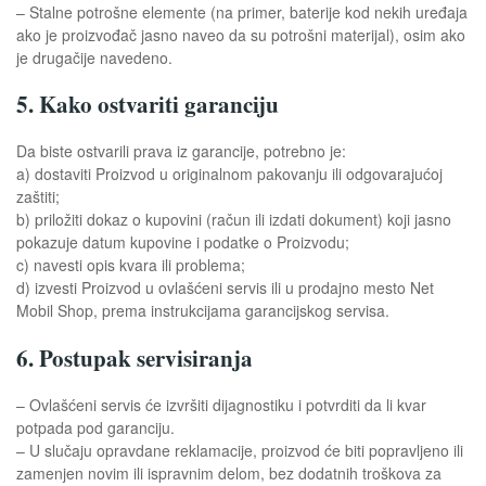
– Stalne potrošne elemente (na primer, baterije kod nekih uređaja
ako je proizvođač jasno naveo da su potrošni materijal), osim ako
je drugačije navedeno.
5. Kako ostvariti garanciju
Da biste ostvarili prava iz garancije, potrebno je:
a) dostaviti Proizvod u originalnom pakovanju ili odgovarajućoj
zaštiti;
b) priložiti dokaz o kupovini (račun ili izdati dokument) koji jasno
pokazuje datum kupovine i podatke o Proizvodu;
c) navesti opis kvara ili problema;
d) izvesti Proizvod u ovlašćeni servis ili u prodajno mesto Net
Mobil Shop, prema instrukcijama garancijskog servisa.
6. Postupak servisiranja
– Ovlašćeni servis će izvršiti dijagnostiku i potvrditi da li kvar
potpada pod garanciju.
– U slučaju opravdane reklamacije, proizvod će biti popravljeno ili
zamenjen novim ili ispravnim delom, bez dodatnih troškova za