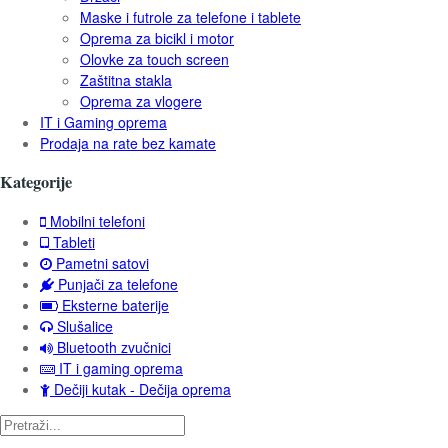
Maske i futrole za telefone i tablete
Oprema za bicikl i motor
Olovke za touch screen
Zaštitna stakla
Oprema za vlogere
IT i Gaming oprema
Prodaja na rate bez kamate
Kategorije
Mobilni telefoni
Tableti
Pametni satovi
Punjači za telefone
Eksterne baterije
Slušalice
Bluetooth zvučnici
IT i gaming oprema
Dečiji kutak - Dečija oprema