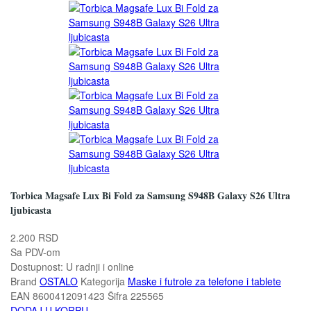
Torbica Magsafe Lux Bi Fold za Samsung S948B Galaxy S26 Ultra
ljubicasta
2.200 RSD
Sa PDV-om
Dostupnost:
U radnji i online
Brand
OSTALO
Kategorija
Maske i futrole za telefone i tablete
EAN
8600412091423
Šifra
225565
DODAJ U KORPU