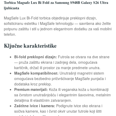
Torbica Magsafe Lux Bi Fold za Samsung S948B Galaxy S26 Ultra
ljubicasta
MagSafe Lux Bi-Fold torbica objedinjuje preklopni dizajn,
sofisticiranu estetiku i MagSafe tehnologiju — savršena ako želite
potpunu zaštitu i stil u jednom elegantnom dodatku za vaš mobilni
telefon.
Ključne karakteristike
Bi-fold preklopni dizajn:
Futrola se otvara na dve strane
— pruža zaštitu ekrana i zadnjeg dela, omogućava
kartičnik, držač ili prostor za manje predmete unutra.
MagSafe kompatibilnost:
Unutrašnji magnetni sistem
omogućava bezbedno pričvršćivanje MagSafe punjača i
dodataka kroz preklop.
Premium materijali:
Koža ili veganska koža u kombinaciji
sa čvrstom unutrašnjošću i elegantnim šavovima, metalnim
detaljima ili elastičnim zatvaranjem.
Zaštitne ivice i kamera:
Podignute ivice oko ekrana i
sočiva kamere, kao i čvrst okvir unutar futrole koji štiti