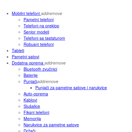
Mobilni telefoni
add
remove
Pametni telefoni
Telefoni na preklop
Senior modeli
Telefoni sa tastaturom
Robusni telefoni
Tableti
Pametni satovi
Dodatna oprema
add
remove
Bluetooth zvučnici
Baterije
Punjači
add
remove
Punjači za pametne satove i narukvice
Auto-oprema
Kablovi
Slušalice
Fiksni telefoni
Memorija
Narukvice za pametne satove
Držači