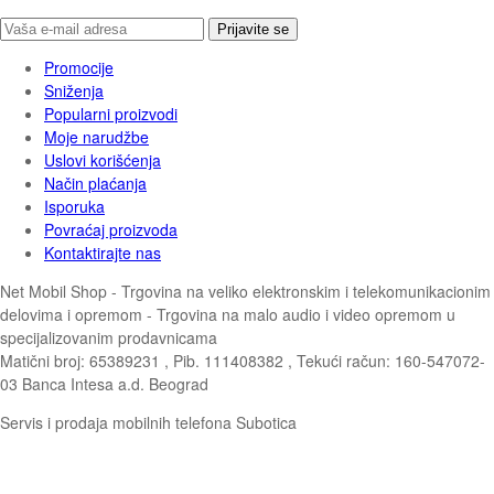
Prijavite se
Promocije
Sniženja
Popularni proizvodi
Moje narudžbe
Uslovi korišćenja
Način plaćanja
Isporuka
Povraćaj proizvoda
Kontaktirajte nas
Net Mobil Shop - Trgovina na veliko elektronskim i telekomunikacionim
delovima i opremom - Trgovina na malo audio i video opremom u
specijalizovanim prodavnicama
Matični broj: 65389231 , Pib. 111408382 , Tekući račun: 160-547072-
03 Banca Intesa a.d. Beograd
Servis i prodaja mobilnih telefona Subotica