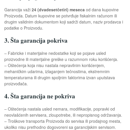
Garancija važi
24 (dvadesetčetiri) meseca
od dana kupovine
Proizvoda. Datum kupovine se potvrđuje fiskalnim računom ili
drugim validnim dokumentom koji sadrži datum, naziv prodavca i
podatke o Proizvodu.
3. Šta garancija pokriva
– Fabricke i materijalne nedostatke koji se pojave usled
proizvodne ili materijalne greške u razumnom roku korišćenja.
– Oštećenja koja nisu nastala nepravilnim korišćenjem,
mehaničkim udarima, izlaganjem tečnostima, ekstremnim
temperaturama ili drugim spoljnim faktorima izvan uputstava
proizvođača.
4. Šta garancija ne pokriva
– Oštećenja nastala usled nemara, modifikacije, popravki od
neovlašćenih servisera, zloupotrebe, ili nepropisnog održavanja.
– Troškove transporta Proizvoda do servisa ili prodajnog mesta,
ukoliko nisu prethodno dogovoreni sa garancijskim servisom.