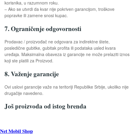
korisnika, u razumnom roku.
– Ako se utvrdi da kvar nije pokriven garancijom, troškove
popravke ili zamene snosi kupac.
7. Ograničenje odgovornosti
Prodavac / proizvođač ne odgovara za indirektne štete,
posledične gubitke, gubitak profita ili podataka usled kvara
uređaja. Maksimalna obaveza iz garancije ne može prelaziti iznos
koji ste platili za Proizvod.
8. Važenje garancije
Ovi uslovi garancije važe na teritoriji Republike Srbije, ukoliko nije
drugačije navedeno.
Još proizvoda od istog brenda
Net Mobil Shop