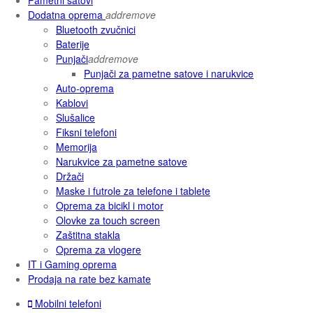
Dodatna oprema
add
remove
Bluetooth zvučnici
Baterije
Punjači
add
remove
Punjači za pametne satove i narukvice
Auto-oprema
Kablovi
Slušalice
Fiksni telefoni
Memorija
Narukvice za pametne satove
Držači
Maske i futrole za telefone i tablete
Oprema za bicikl i motor
Olovke za touch screen
Zaštitna stakla
Oprema za vlogere
IT i Gaming oprema
Prodaja na rate bez kamate
Mobilni telefoni