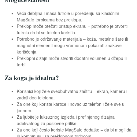
Veća debljina i masa futrole u poređenju sa klasičnim
MagSafe torbicama bez preklopa.
Preklop može otežati pristup ekranu – potrebno je otvoriti
futrolu da bi se telefon koristio.
Potrebno je održavanje materijala – koža, metalne šare ili
magnetni elementi mogu vremenom pokazati znakove
korišćenja.
Preklopni dizajn može stvoriti dodatni volumen u džepu ili
torbi.
Za koga je idealna?
Korisnici koji žele sveobuhvatnu zaštitu – ekran, kameru i
zadnji deo telefona.
Za one koji koriste kartice i novac uz telefon i žele sve u
jednom.
Za ljubitelje luksuznog izgleda i prefinjenog dizajna
adekvatnog za poslovne prilike.
Za one koji često koriste MagSafe dodatke – da bi mogli da
ih kombinuju i sa preklopnom torbicom.