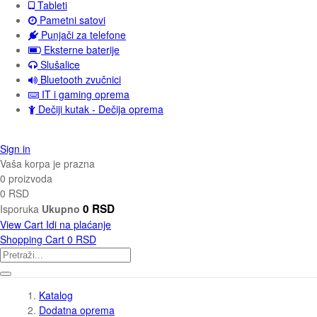
Tableti
Pametni satovi
Punjači za telefone
Eksterne baterije
Slušalice
Bluetooth zvučnici
IT i gaming oprema
Dečiji kutak - Dečija oprema
Sign in
Vaša korpa je prazna
0 proizvoda
0 RSD
0 RSD
Isporuka
Ukupno
View Cart
Idi na plaćanje
Shopping Cart
0 RSD
Katalog
Dodatna oprema