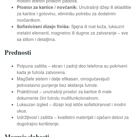
mobilni telefon prilikom padova.
Prostor za kartice / novčanik:
Unutrašnji džep ili skladište
za kartice i gotovinu, eliminišu potrebu za dodatnim
novčanikom.
Sofisticirani dizajn finiša:
Sjajna ili mat koža, luksuzni
metalni elementi, magnetno ili dugme za zatvaranje – sve
sa stilom i detaljima.
Prednosti
Potpuna zaštita – ekran i zadnji deo telefona su pokriveni
kada je futrola zatvorena.
MagSafe sistem i dalje efikasan, omogućavajući
jednostavno punjenje bez skidanja futrole.
Praktičnost – unutrašnji prostor za kartice ili male
dokumente čini futrolu multifunkcionalnom.
Luksuzan izgled – dizajn koji ističe sofisticiranost i modni
ukus.
Izdržljivost i zaštita – kvalitetni materijali i ojačani delovi za
dugotrajno korišćenje.
Moguće slabosti