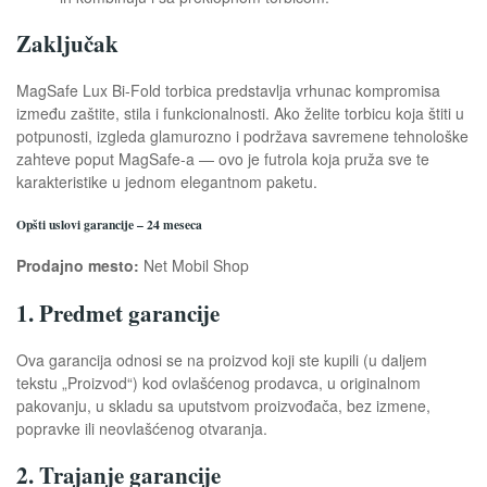
Zaključak
MagSafe Lux Bi-Fold torbica predstavlja vrhunac kompromisa
između zaštite, stila i funkcionalnosti. Ako želite torbicu koja štiti u
potpunosti, izgleda glamurozno i podržava savremene tehnološke
zahteve poput MagSafe-a — ovo je futrola koja pruža sve te
karakteristike u jednom elegantnom paketu.
Opšti uslovi garancije – 24 meseca
Prodajno mesto:
Net Mobil Shop
1. Predmet garancije
Ova garancija odnosi se na proizvod koji ste kupili (u daljem
tekstu „Proizvod“) kod ovlašćenog prodavca, u originalnom
pakovanju, u skladu sa uputstvom proizvođača, bez izmene,
popravke ili neovlašćenog otvaranja.
2. Trajanje garancije