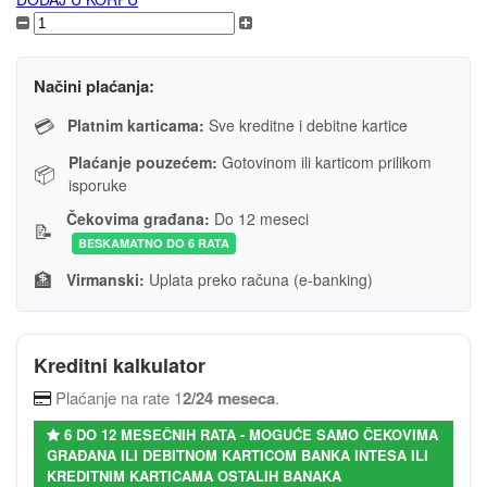
Načini plaćanja:
💳
Platnim karticama:
Sve kreditne i debitne kartice
Plaćanje pouzećem:
Gotovinom ili karticom prilikom
📦
isporuke
Čekovima građana:
Do 12 meseci
📝
BESKAMATNO DO 6 RATA
🏦
Virmanski:
Uplata preko računa (e-banking)
Kreditni kalkulator
Plaćanje na rate 1
2/24 meseca
.
6 DO 12 MESEČNIH RATA - MOGUĆE SAMO ČEKOVIMA
GRAĐANA ILI DEBITNOM KARTICOM BANKA INTESA ILI
KREDITNIM KARTICAMA OSTALIH BANAKA