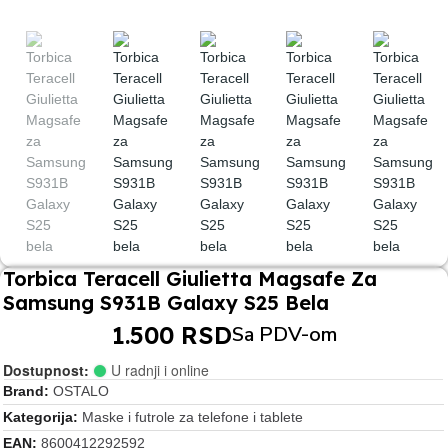
Torbica Teracell Giulietta Magsafe Za
Samsung S931B Galaxy S25 Bela
1.500 RSD
Sa PDV-om
Dostupnost:
U radnji i online
Brand
OSTALO
Kategorija
Maske i futrole za telefone i tablete
EAN
8600412292592