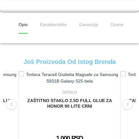
Opis
Karakteristike
Garancija
Ocene
Još Proizvoda Od Istog Brenda
OSTALO
 PLUS
ZAŠTITNO STAKLO 2.5D FULL GLUE ZA
ZAŠ
HONOR 90 LITE CRNI
1.000 RSD