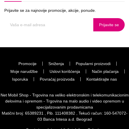
Prijavite se za najnovije promocije, akcije, ponude.
Prijavite se
Promocije
Sniženja
Popularni proizvodi
Moje narudžbe
Uslovi korišćenja
Način plaćanja
Isporuka
Povraćaj proizvoda
Kontaktirajte nas
Net Mobil Shop - Trgovina na veliko elektronskim i telekomunikacionim
delovima i opremom - Trgovina na malo audio i video opremom u
specijalizovanim prodavnicama
Matični broj: 65389231 , Pib. 111408382 , Tekući račun: 160-547072-
03 Banca Intesa a.d. Beograd