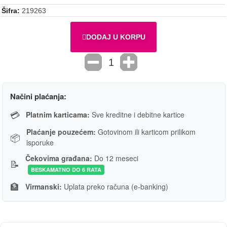
Šifra
219263
DODAJ U KORPU
Načini plaćanja:
💳
Platnim karticama:
Sve kreditne i debitne kartice
Plaćanje pouzećem:
Gotovinom ili karticom prilikom
📦
isporuke
Čekovima građana:
Do 12 meseci
📝
BESKAMATNO DO 6 RATA
🏦
Virmanski:
Uplata preko računa (e-banking)