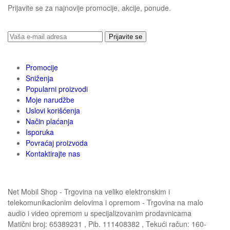
Prijavite se za najnovije promocije, akcije, ponude.
Prijavite se
Promocije
Sniženja
Popularni proizvodi
Moje narudžbe
Uslovi korišćenja
Način plaćanja
Isporuka
Povraćaj proizvoda
Kontaktirajte nas
Net Mobil Shop - Trgovina na veliko elektronskim i
telekomunikacionim delovima i opremom - Trgovina na malo
audio i video opremom u specijalizovanim prodavnicama
Matični broj: 65389231 , Pib. 111408382 , Tekući račun: 160-