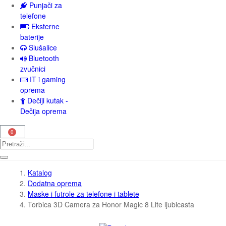
Punjači za
telefone
Eksterne
baterije
Slušalice
Bluetooth
zvučnici
IT i gaming
oprema
Dečiji kutak -
Dečija oprema
Katalog
Dodatna oprema
Maske i futrole za telefone i tablete
Torbica 3D Camera za Honor Magic 8 Lite ljubicasta