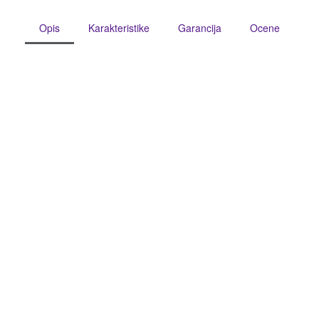
Opis
Karakteristike
Garancija
Ocene