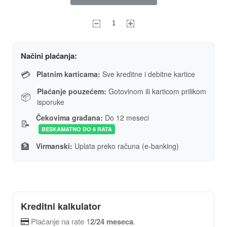
Načini plaćanja:
💳
Platnim karticama:
Sve kreditne i debitne kartice
Plaćanje pouzećem:
Gotovinom ili karticom prilikom
📦
isporuke
Čekovima građana:
Do 12 meseci
📝
BESKAMATNO DO 6 RATA
🏦
Virmanski:
Uplata preko računa (e-banking)
Kreditni kalkulator
Plaćanje na rate 1
2/24 meseca
.