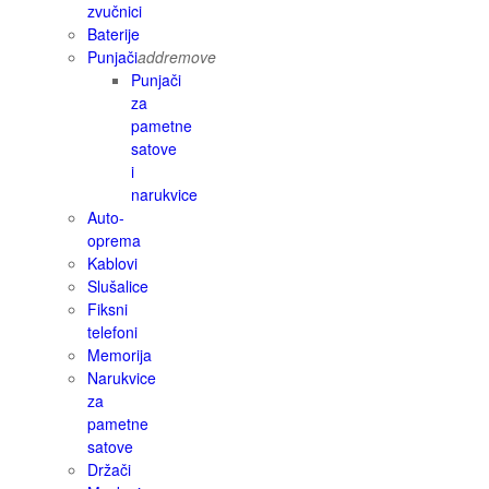
zvučnici
Baterije
Punjači
add
remove
Punjači
za
pametne
satove
i
narukvice
Auto-
oprema
Kablovi
Slušalice
Fiksni
telefoni
Memorija
Narukvice
za
pametne
satove
Držači