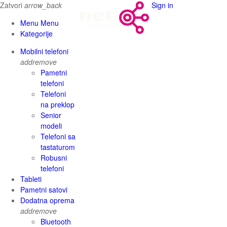
Zatvori
arrow_back
Sign in
Menu Menu
Kategorije
Mobilni telefoni
add
remove
Pametni
telefoni
Telefoni
na preklop
Senior
modeli
Telefoni sa
tastaturom
Robusni
telefoni
Tableti
Pametni satovi
Dodatna oprema
add
remove
Bluetooth