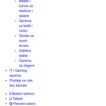
Maske i
futrole za
telefone i
tablete
Oprema
za bicikl i
motor
Olovke za
touch
screen
Zaštitna
stakla
Oprema
za vlogere
IT i Gaming
oprema
Prodaja na rate
bez kamate
Mobilni telefoni
Tableti
Pametni satovi