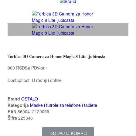
Torbica 3D Camera za Honor Magic 8 Lite ljubicasta
800 RSD
Sa PDV-om
Dostupnost:
U radnji i online
Brand
OSTALO
Kategorija
Maske i futrole za telefone i tablete
EAN
8600412120055
Šifra
225346
DODAJ U KORPU