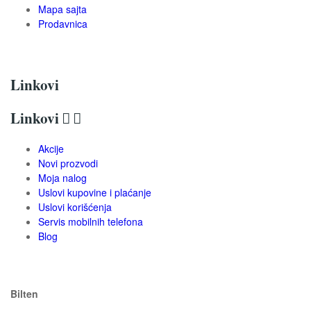
Mapa sajta
Prodavnica
Linkovi
Linkovi


Akcije
Novi prozvodi
Moja nalog
Uslovi kupovine i plaćanje
Uslovi korišćenja
Servis mobilnih telefona
Blog
Bilten