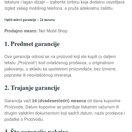
teksture i lagan dizajn – izaberite torbicu koja dodatno osvetljava
izgled vašeg mobilnog telefona, a pruža adekvatnu zaštitu.
Opšti uslovi garancije – 24 meseca
Prodajno mesto:
Net Mobil Shop
1. Predmet garancije
Ova garancija odnosi se na proizvod koji ste kupili (u daljem
tekstu „Proizvod“) kod ovlašćenog prodavca, u originalnom
pakovanju, u skladu sa uputstvom proizvođača, bez izmene,
popravke ili neovlašćenog otvaranja.
2. Trajanje garancije
Garancija važi
24 (dvadesetčetiri) meseca
od dana kupovine
Proizvoda. Datum kupovine se potvrđuje fiskalnim računom ili
drugim validnim dokumentom koji sadrži datum, naziv prodavca i
podatke o Proizvodu.
3. Šta garancija pokriva