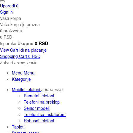
Uporedi
0
Sign in
Vaša korpa
Vaša korpa je prazna
0 proizvoda
0 RSD
0 RSD
Isporuka
Ukupno
View Cart
Idi na plaćanje
Shopping Cart
0 RSD
Zatvori
arrow_back
Menu Menu
Kategorije
Mobilni telefoni
add
remove
Pametni telefoni
Telefoni na preklop
Senior modeli
Telefoni sa tastaturom
Robusni telefoni
Tableti
Pametni satovi