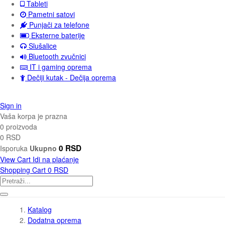
Tableti
Pametni satovi
Punjači za telefone
Eksterne baterije
Slušalice
Bluetooth zvučnici
IT i gaming oprema
Dečiji kutak - Dečija oprema
Sign in
Vaša korpa je prazna
0 proizvoda
0 RSD
0 RSD
Isporuka
Ukupno
View Cart
Idi na plaćanje
Shopping Cart
0 RSD
Katalog
Dodatna oprema