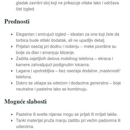
gladak završni sloj koji ne prikazuje otiske lako i održava
čist izgled.
Prednosti
Elegantan i smirujući izgled – idealan za one koji žele da
torbica bude stilski dodatak, ali ne upadljiv detalj.
Prijatan osećaj pri dodiru i nošenju – meke površine su
bolje za dlan i smanjuju klizanje.
Zaštita osjetljivih delova mobilnog telefona – ekrana i
kamere zahvaljujući podignutim ivicama.
Lagana i upotrebljiva – bez osećaja dodatne „masivnosti“
telefona.
Dobro se uklapa sa odećom i dodacima generalno – boje
neutralne i pastelne lako se kombinuju.
Moguće slabosti
Pastelne ili svetle nijanse mogu se prljati ili mrljati lakše.
Tanki materijal pruža manju zaštitu pri većim padovima ili
udarcima.