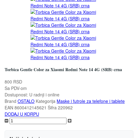
Torbica Gentle Color za Xiaomi Redmi Note 14 4G (SRB) crna
800 RSD
Sa PDV-om
Dostupnost:
U radnji i online
Brand
OSTALO
Kategorija
Maske i futrole za telefone i tablete
EAN
8600412145621
Šifra
220962
DODAJ U KORPU