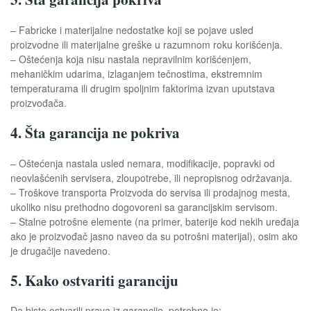
– Fabricke i materijalne nedostatke koji se pojave usled
proizvodne ili materijalne greške u razumnom roku korišćenja.
– Oštećenja koja nisu nastala nepravilnim korišćenjem,
mehaničkim udarima, izlaganjem tečnostima, ekstremnim
temperaturama ili drugim spoljnim faktorima izvan uputstava
proizvođača.
4. Šta garancija ne pokriva
– Oštećenja nastala usled nemara, modifikacije, popravki od
neovlašćenih servisera, zloupotrebe, ili nepropisnog održavanja.
– Troškove transporta Proizvoda do servisa ili prodajnog mesta,
ukoliko nisu prethodno dogovoreni sa garancijskim servisom.
– Stalne potrošne elemente (na primer, baterije kod nekih uređaja
ako je proizvođač jasno naveo da su potrošni materijal), osim ako
je drugačije navedeno.
5. Kako ostvariti garanciju
Da biste ostvarili prava iz garancije, potrebno je: