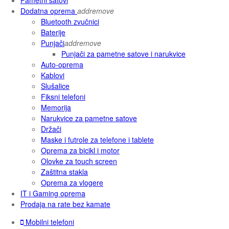
Dodatna oprema
add
remove
Bluetooth zvučnici
Baterije
Punjači
add
remove
Punjači za pametne satove i narukvice
Auto-oprema
Kablovi
Slušalice
Fiksni telefoni
Memorija
Narukvice za pametne satove
Držači
Maske i futrole za telefone i tablete
Oprema za bicikl i motor
Olovke za touch screen
Zaštitna stakla
Oprema za vlogere
IT i Gaming oprema
Prodaja na rate bez kamate
Mobilni telefoni