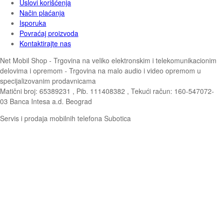
Uslovi korišćenja
Način plaćanja
Isporuka
Povraćaj proizvoda
Kontaktirajte nas
Net Mobil Shop - Trgovina na veliko elektronskim i telekomunikacionim
delovima i opremom - Trgovina na malo audio i video opremom u
specijalizovanim prodavnicama
Matični broj: 65389231 , Pib. 111408382 , Tekući račun: 160-547072-
03 Banca Intesa a.d. Beograd
Servis i prodaja mobilnih telefona Subotica