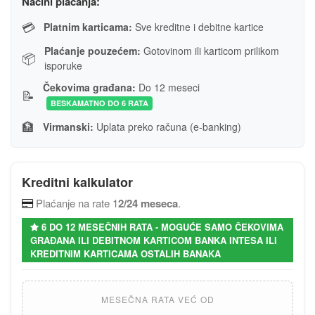
Načini plaćanja:
💳
Platnim karticama:
Sve kreditne i debitne kartice
Plaćanje pouzećem:
Gotovinom ili karticom prilikom
📦
isporuke
Čekovima građana:
Do 12 meseci
📝
BESKAMATNO DO 6 RATA
🏦
Virmanski:
Uplata preko računa (e-banking)
Kreditni kalkulator
Plaćanje na rate 1
2/24 meseca
.
6 DO 12 MESEČNIH RATA - MOGUĆE SAMO ČEKOVIMA
GRAĐANA ILI DEBITNOM KARTICOM BANKA INTESA ILI
KREDITNIM KARTICAMA OSTALIH BANAKA
MESEČNA RATA VEĆ OD