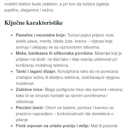
mobilni telefon bude zaštićen, a pri tom da torbica izgleda
suptilno, elegantno i nežno.
Ključne karakteristike
Pastelne i neutralne boje:
Tonovi poput prljavo roze,
svetlo plave, mente, bledo žute, krema – nijanse koje
smiruju i uklapaju se sa raznovrsnim stilovima.
Meka, barškasta ili silikonska površina:
Materijal koji je
prijatan na dodir, ne klizi lako i daje osećaj udobnosti pri
korišćenju mobilnog telefona.
Tanki i lagani dizajn:
Koncipirana tako da ne povećava
značajno težinu ili debljinu telefona, zadržavajući njegovu
mobilnost.
Zaštitne ivice:
Blago podignute ivice oko kamere i ekrana
kako bi se smanjio kontakt sa ravnim površinama i
oštećenja.
Precizni izrezi:
Otvori za tastere, portove i kameru su
precizno napravljeni – funkcionalnost nije dovedena u
pitanje.
Finiš otporan na otiske prstiju i mrlje:
Mat ili polumat