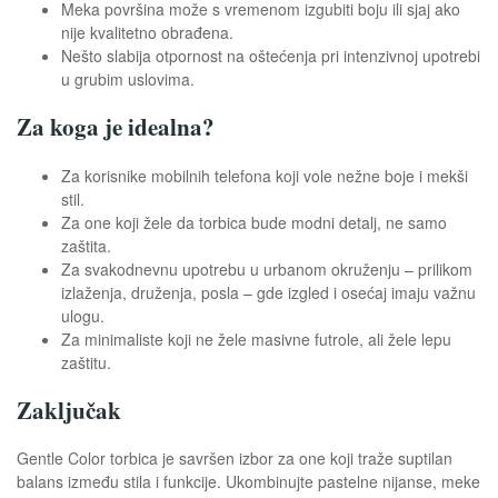
Meka površina može s vremenom izgubiti boju ili sjaj ako
nije kvalitetno obrađena.
Nešto slabija otpornost na oštećenja pri intenzivnoj upotrebi
u grubim uslovima.
Za koga je idealna?
Za korisnike mobilnih telefona koji vole nežne boje i mekši
stil.
Za one koji žele da torbica bude modni detalj, ne samo
zaštita.
Za svakodnevnu upotrebu u urbanom okruženju – prilikom
izlaženja, druženja, posla – gde izgled i osećaj imaju važnu
ulogu.
Za minimaliste koji ne žele masivne futrole, ali žele lepu
zaštitu.
Zaključak
Gentle Color torbica je savršen izbor za one koji traže suptilan
balans između stila i funkcije. Ukombinujte pastelne nijanse, meke