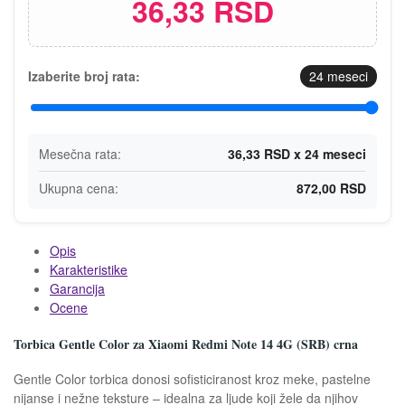
36,33 RSD
Izaberite broj rata:
24
meseci
Mesečna rata:
36,33 RSD x 24 meseci
Ukupna cena:
872,00 RSD
Opis
Karakteristike
Garancija
Ocene
Torbica Gentle Color za Xiaomi Redmi Note 14 4G (SRB) crna
Gentle Color torbica donosi sofisticiranost kroz meke, pastelne
nijanse i nežne teksture – idealna za ljude koji žele da njihov