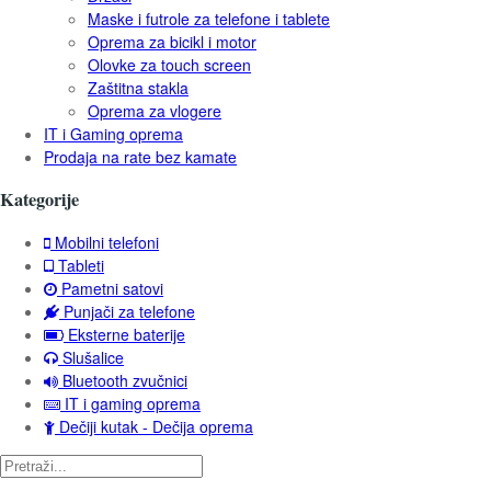
Maske i futrole za telefone i tablete
Oprema za bicikl i motor
Olovke za touch screen
Zaštitna stakla
Oprema za vlogere
IT i Gaming oprema
Prodaja na rate bez kamate
Kategorije
Mobilni telefoni
Tableti
Pametni satovi
Punjači za telefone
Eksterne baterije
Slušalice
Bluetooth zvučnici
IT i gaming oprema
Dečiji kutak - Dečija oprema