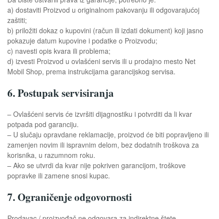
a) dostaviti Proizvod u originalnom pakovanju ili odgovarajućoj
zaštiti;
b) priložiti dokaz o kupovini (račun ili izdati dokument) koji jasno
pokazuje datum kupovine i podatke o Proizvodu;
c) navesti opis kvara ili problema;
d) izvesti Proizvod u ovlašćeni servis ili u prodajno mesto Net
Mobil Shop, prema instrukcijama garancijskog servisa.
6. Postupak servisiranja
– Ovlašćeni servis će izvršiti dijagnostiku i potvrditi da li kvar
potpada pod garanciju.
– U slučaju opravdane reklamacije, proizvod će biti popravljeno ili
zamenjen novim ili ispravnim delom, bez dodatnih troškova za
korisnika, u razumnom roku.
– Ako se utvrdi da kvar nije pokriven garancijom, troškove
popravke ili zamene snosi kupac.
7. Ograničenje odgovornosti
Prodavac / proizvođač ne odgovara za indirektne štete,