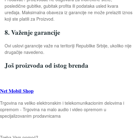
posledične gubitke, gubitak profita ili podataka usled kvara
uređaja. Maksimalna obaveza iz garancije ne može prelaziti iznos
koji ste platili za Proizvod.
8. Važenje garancije
Ovi uslovi garancije važe na teritoriji Republike Srbije, ukoliko nije
drugačije navedeno.
Još proizvoda od istog brenda
Net Mobil Shop
Trgovina na veliko elektronskim i telekomunikacionim delovima i
opremom - Trgovina na malo audio i video opremom u
specijalizovanim prodavnicama
Treba Vam pomoć?