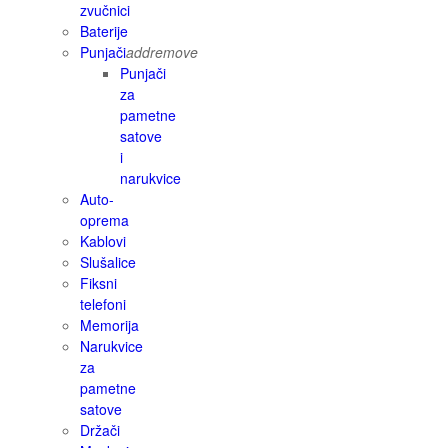
zvučnici
Baterije
Punjači
add
remove
Punjači
za
pametne
satove
i
narukvice
Auto-
oprema
Kablovi
Slušalice
Fiksni
telefoni
Memorija
Narukvice
za
pametne
satove
Držači