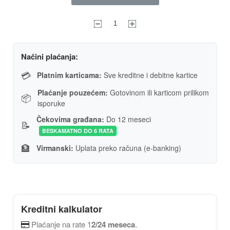
Načini plaćanja:
💳
Platnim karticama:
Sve kreditne i debitne kartice
Plaćanje pouzećem:
Gotovinom ili karticom prilikom
📦
isporuke
Čekovima građana:
Do 12 meseci
📝
BESKAMATNO DO 6 RATA
🏦
Virmanski:
Uplata preko računa (e-banking)
Kreditni kalkulator
Plaćanje na rate 1
2/24 meseca
.