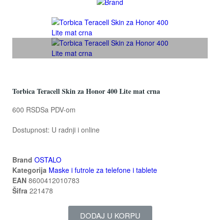
Torbica Teracell Skin za Honor 400 Lite mat crna
600 RSD
Sa PDV-om
Dostupnost:
U radnji i online
Brand
OSTALO
Kategorija
Maske i futrole za telefone i tablete
EAN
8600412010783
Šifra
221478
DODAJ U KORPU