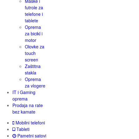
Maske i
futrole za
telefone i
tablete
Oprema
za bicikl i
motor
Olovke za
touch
screen
Zaštitna
stakla
Oprema
za vlogere
IT i Gaming
oprema
Prodaja na rate
bez kamate
Mobilni telefoni
Tableti
Pametni satovi