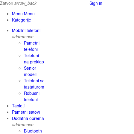
Zatvori
arrow_back
Sign in
Menu Menu
Kategorije
Mobilni telefoni
add
remove
Pametni
telefoni
Telefoni
na preklop
Senior
modeli
Telefoni sa
tastaturom
Robusni
telefoni
Tableti
Pametni satovi
Dodatna oprema
add
remove
Bluetooth