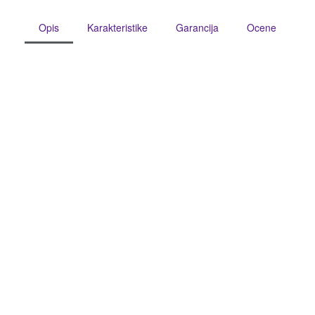
Opis
Karakteristike
Garancija
Ocene