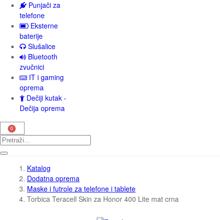
Punjači za
telefone
Eksterne
baterije
Slušalice
Bluetooth
zvučnici
IT i gaming
oprema
Dečiji kutak -
Dečija oprema
Katalog
Dodatna oprema
Maske i futrole za telefone i tablete
Torbica Teracell Skin za Honor 400 Lite mat crna