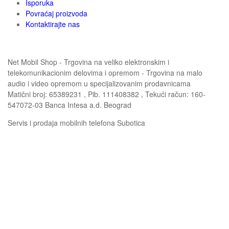
Isporuka
Povraćaj proizvoda
Kontaktirajte nas
Net Mobil Shop - Trgovina na veliko elektronskim i
telekomunikacionim delovima i opremom - Trgovina na malo
audio i video opremom u specijalizovanim prodavnicama
Matični broj: 65389231 , Pib. 111408382 , Tekući račun: 160-
547072-03 Banca Intesa a.d. Beograd
Servis i prodaja mobilnih telefona Subotica