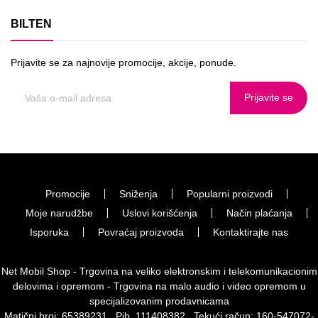
BILTEN
Prijavite se za najnovije promocije, akcije, ponude.
Prijavite se
Promocije
Sniženja
Popularni proizvodi
Moje narudžbe
Uslovi korišćenja
Način plaćanja
Isporuka
Povraćaj proizvoda
Kontaktirajte nas
Net Mobil Shop - Trgovina na veliko elektronskim i telekomunikacionim
delovima i opremom - Trgovina na malo audio i video opremom u
specijalizovanim prodavnicama
Matični broj: 65389231 , Pib. 111408382 , Tekući račun: 160-547072-