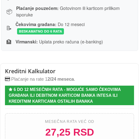
Plaćanje pouzećem:
Gotovinom ili karticom prilikom
📦
isporuke
Čekovima građana:
Do 12 meseci
📝
BESKAMATNO DO 6 RATA
🏦
Virmanski:
Uplata preko računa (e-banking)
Kreditni Kalkulator
Plaćanje na rate 1
2/24 meseca
.
6 DO 12 MESEČNIH RATA - MOGUĆE SAMO ČEKOVIMA
GRAĐANA ILI DEBITNOM KARTICOM BANKA INTESA ILI
KREDITNIM KARTICAMA OSTALIH BANAKA
MESEČNA RATA VEĆ OD
27,25 RSD