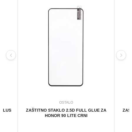
OSTALO
 PLUS
ZAŠTITNO STAKLO 2.5D FULL GLUE ZA
ZAŠ
HONOR 90 LITE CRNI