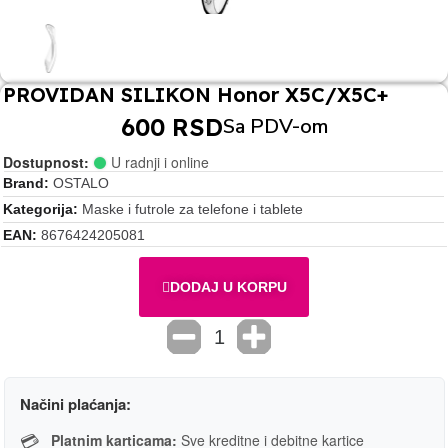
PROVIDAN SILIKON Honor X5C/X5C+
600 RSD
Sa PDV-om
Dostupnost:
U radnji i online
Brand
OSTALO
Kategorija
Maske i futrole za telefone i tablete
EAN
8676424205081
DODAJ U KORPU
Načini plaćanja:
💳
Platnim karticama:
Sve kreditne i debitne kartice