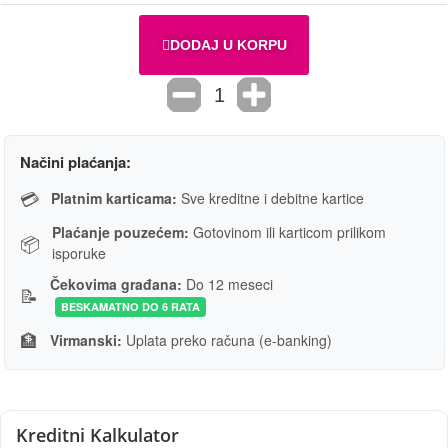
DODAJ U KORPU
Načini plaćanja:
💳
Platnim karticama:
Sve kreditne i debitne kartice
Plaćanje pouzećem:
Gotovinom ili karticom prilikom
📦
isporuke
Čekovima građana:
Do 12 meseci
📝
BESKAMATNO DO 6 RATA
🏦
Virmanski:
Uplata preko računa (e-banking)
Kreditni Kalkulator