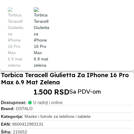
Torbica Teracell Giulietta Za IPhone 16 Pro
Max 6.9 Mat Zelena
1.500 RSD
Sa PDV-om
Dostupnost:
U radnji i online
Brand
OSTALO
Kategorija
Maske i futrole za telefone i tablete
EAN
8600412983131
Šifra
215652