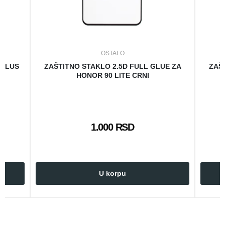
OSTALO
 PLUS
ZAŠTITNO STAKLO 2.5D FULL GLUE ZA
ZAŠ
HONOR 90 LITE CRNI
1.000 RSD
U korpu