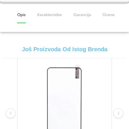
Opis
Karakteristike
Garancija
Ocene
Još Proizvoda Od Istog Brenda