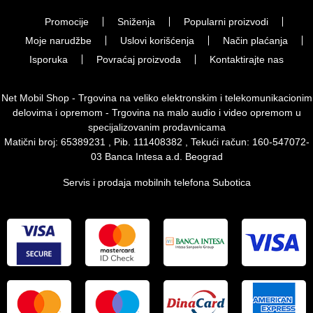
Promocije
Sniženja
Popularni proizvodi
Moje narudžbe
Uslovi korišćenja
Način plaćanja
Isporuka
Povraćaj proizvoda
Kontaktirajte nas
Net Mobil Shop - Trgovina na veliko elektronskim i telekomunikacionim
delovima i opremom - Trgovina na malo audio i video opremom u
specijalizovanim prodavnicama
Matični broj: 65389231 , Pib. 111408382 , Tekući račun: 160-547072-
03 Banca Intesa a.d. Beograd
Servis i prodaja mobilnih telefona Subotica