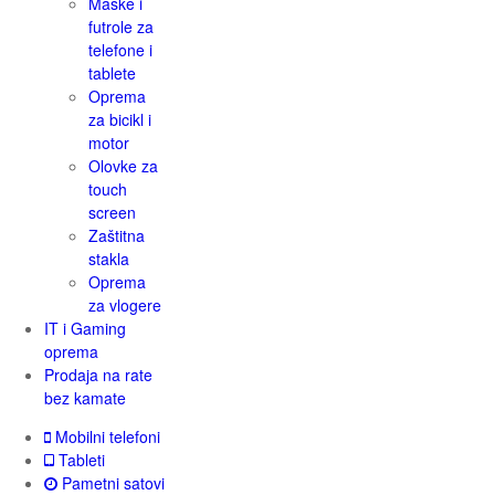
Maske i
futrole za
telefone i
tablete
Oprema
za bicikl i
motor
Olovke za
touch
screen
Zaštitna
stakla
Oprema
za vlogere
IT i Gaming
oprema
Prodaja na rate
bez kamate
Mobilni telefoni
Tableti
Pametni satovi