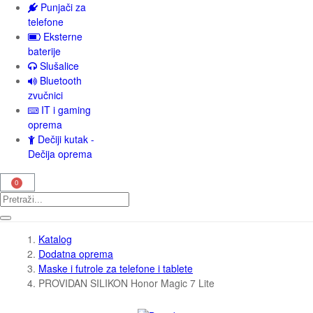
Punjači za
telefone
Eksterne
baterije
Slušalice
Bluetooth
zvučnici
IT i gaming
oprema
Dečiji kutak -
Dečija oprema
Katalog
Dodatna oprema
Maske i futrole za telefone i tablete
PROVIDAN SILIKON Honor Magic 7 Lite