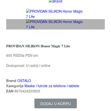
PROVIDAN SILIKON Honor Magic 7 Lite
600 RSD
Sa PDV-om
Dostupnost:
U radnji i online
Brand
OSTALO
Kategorija
Maske i futrole za telefone i tablete
EAN
8676424203925
DODAJ U KORPU