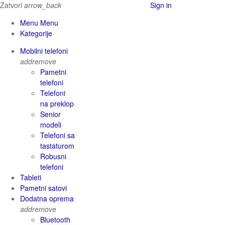
Zatvori
arrow_back
Sign in
Menu Menu
Kategorije
Mobilni telefoni
add
remove
Pametni
telefoni
Telefoni
na preklop
Senior
modeli
Telefoni sa
tastaturom
Robusni
telefoni
Tableti
Pametni satovi
Dodatna oprema
add
remove
Bluetooth