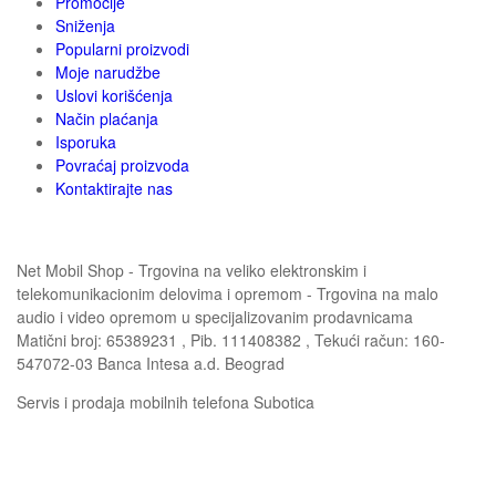
Promocije
Sniženja
Popularni proizvodi
Moje narudžbe
Uslovi korišćenja
Način plaćanja
Isporuka
Povraćaj proizvoda
Kontaktirajte nas
Net Mobil Shop - Trgovina na veliko elektronskim i
telekomunikacionim delovima i opremom - Trgovina na malo
audio i video opremom u specijalizovanim prodavnicama
Matični broj: 65389231 , Pib. 111408382 , Tekući račun: 160-
547072-03 Banca Intesa a.d. Beograd
Servis i prodaja mobilnih telefona Subotica