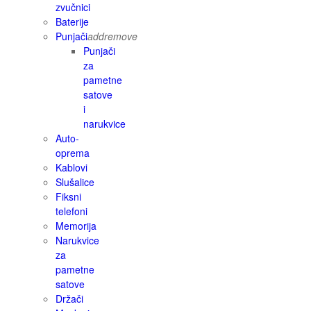
zvučnici
Baterije
Punjači
add
remove
Punjači
za
pametne
satove
i
narukvice
Auto-
oprema
Kablovi
Slušalice
Fiksni
telefoni
Memorija
Narukvice
za
pametne
satove
Držači