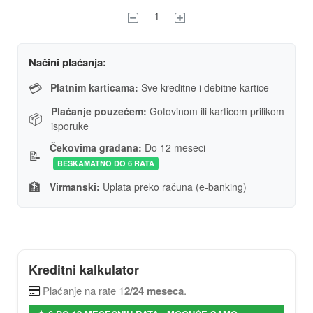
Načini plaćanja:
💳
Platnim karticama:
Sve kreditne i debitne kartice
Plaćanje pouzećem:
Gotovinom ili karticom prilikom
📦
isporuke
Čekovima građana:
Do 12 meseci
📝
BESKAMATNO DO 6 RATA
🏦
Virmanski:
Uplata preko računa (e-banking)
Kreditni kalkulator
Plaćanje na rate 1
2/24 meseca
.