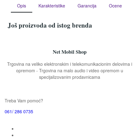
Opis
Karakteristike
Garancija
Ocene
Još proizvoda od istog brenda
Net Mobil Shop
Trgovina na veliko elektronskim i telekomunikacionim delovima i
opremom - Trgovina na malo audio i video opremom u
specijalizovanim prodavnicama
Treba Vam pomoć?
061/ 286 0735