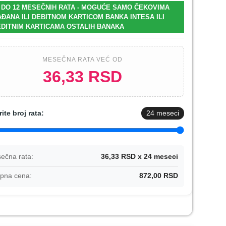
 DO 12 MESEČNIH RATA - MOGUĆE SAMO ČEKOVIMA
ĐANA ILI DEBITNOM KARTICOM BANKA INTESA ILI
DITNIM KARTICAMA OSTALIH BANAKA
MESEČNA RATA VEĆ OD
36,33 RSD
rite broj rata:
24
meseci
ečna rata:
36,33 RSD x 24 meseci
pna cena:
872,00 RSD