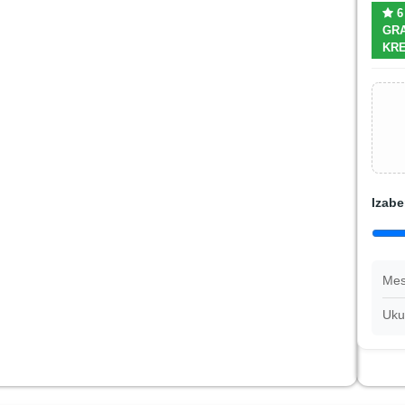
6
GRA
KRE
Izabe
Mes
Uku