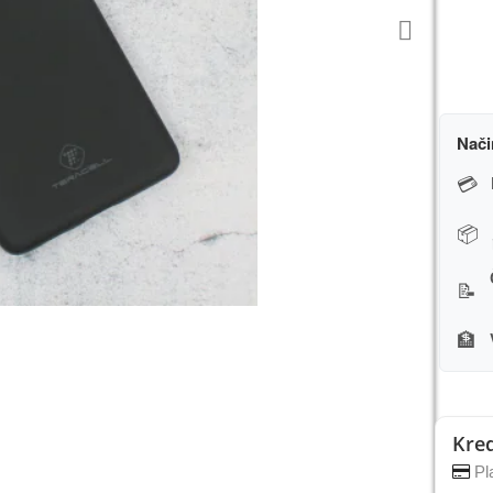
Nači
💳
📦
📝
🏦
Kred
Pla