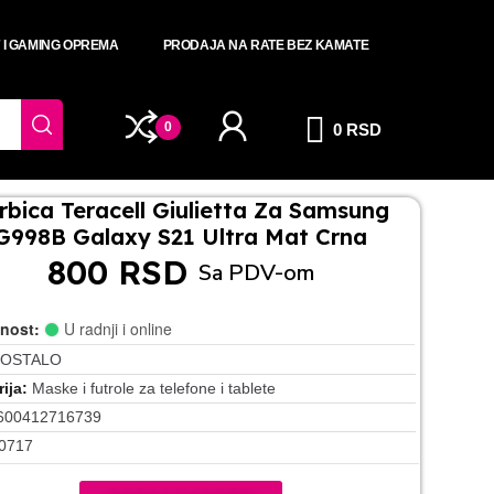
T I GAMING OPREMA
PRODAJA NA RATE BEZ KAMATE
0
0 RSD
rbica Teracell Giulietta Za Samsung
G998B Galaxy S21 Ultra Mat Crna
800 RSD
Sa PDV-om
nost:
U radnji i online
OSTALO
ija
Maske i futrole za telefone i tablete
600412716739
0717