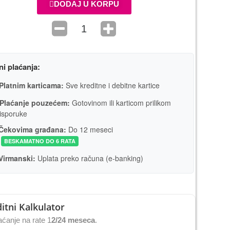
DODAJ U KORPU
ni plaćanja:
Platnim karticama:
Sve kreditne i debitne kartice
Plaćanje pouzećem:
Gotovinom ili karticom prilikom
isporuke
Čekovima građana:
Do 12 meseci
BESKAMATNO DO 6 RATA
Virmanski:
Uplata preko računa (e-banking)
itni Kalkulator
ćanje na rate 1
2/24 meseca
.