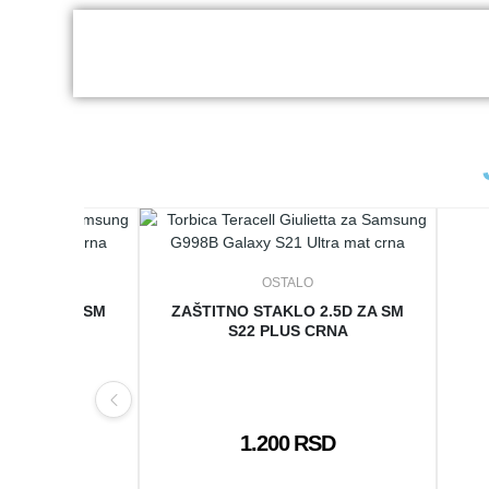
LO
OSTALO
O 2.5D ZA SM
ZAŠTITNO STAKLO 2.5D ZA SM
RNA
S22 PLUS CRNA
 RSD
1.200 RSD