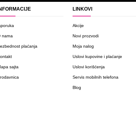
INFORMACIJE
LINKOVI
sporuka
Akcije
 nama
Novi prozvodi
ezbednost plaćanja
Moja nalog
ontakt
Uslovi kupovine i plaćanje
apa sajta
Uslovi korišćenja
rodavnica
Servis mobilnih telefona
Blog