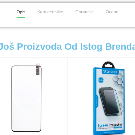
Opis
Karakteristike
Garancija
Ocene
Još Proizvoda Od Istog Brend