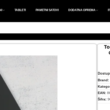
NI
TABLETI
PAMETNI SATOVI
DODATNA OPREMA
I
To
Dostup
Brand
Kategor
EAN
8
Šifra
9