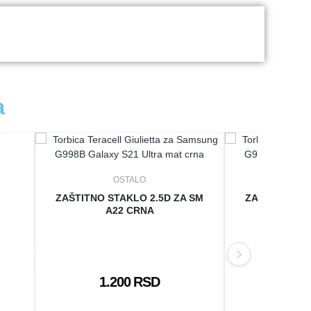
a
OSTALO
O
ZAŠTITNO STAKLO 2.5D ZA SM
ZAŠTITNO ST
A22 CRNA
A3
1.200 RSD
1.2