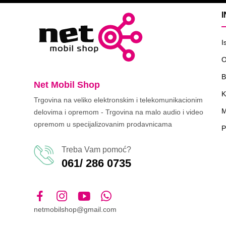
I
O
B
Net Mobil Shop
K
Trgovina na veliko elektronskim i telekomunikacionim
M
delovima i opremom - Trgovina na malo audio i video
opremom u specijalizovanim prodavnicama
P
Treba Vam pomoć?
061/ 286 0735
netmobilshop@gmail.com