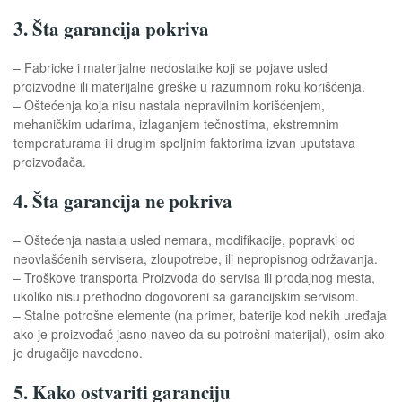
3. Šta garancija pokriva
– Fabricke i materijalne nedostatke koji se pojave usled
proizvodne ili materijalne greške u razumnom roku korišćenja.
– Oštećenja koja nisu nastala nepravilnim korišćenjem,
mehaničkim udarima, izlaganjem tečnostima, ekstremnim
temperaturama ili drugim spoljnim faktorima izvan uputstava
proizvođača.
4. Šta garancija ne pokriva
– Oštećenja nastala usled nemara, modifikacije, popravki od
neovlašćenih servisera, zloupotrebe, ili nepropisnog održavanja.
– Troškove transporta Proizvoda do servisa ili prodajnog mesta,
ukoliko nisu prethodno dogovoreni sa garancijskim servisom.
– Stalne potrošne elemente (na primer, baterije kod nekih uređaja
ako je proizvođač jasno naveo da su potrošni materijal), osim ako
je drugačije navedeno.
5. Kako ostvariti garanciju