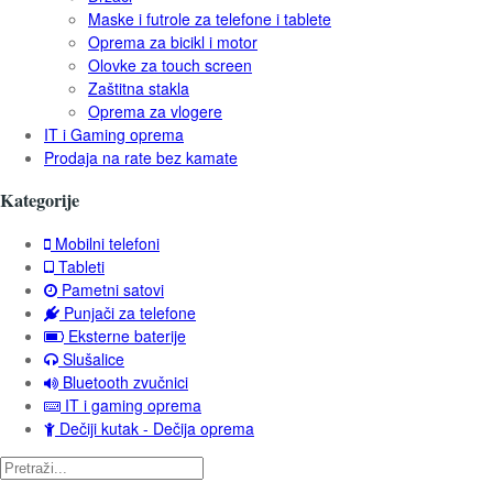
Maske i futrole za telefone i tablete
Oprema za bicikl i motor
Olovke za touch screen
Zaštitna stakla
Oprema za vlogere
IT i Gaming oprema
Prodaja na rate bez kamate
Kategorije
Mobilni telefoni
Tableti
Pametni satovi
Punjači za telefone
Eksterne baterije
Slušalice
Bluetooth zvučnici
IT i gaming oprema
Dečiji kutak - Dečija oprema