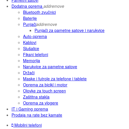
Dodatna oprema
add
remove
Bluetooth zvučnici
Baterije
Punjači
add
remove
Punjači za pametne satove i narukvice
Auto-oprema
Kablovi
Slušalice
Fiksni telefoni
Memorija
Narukvice za pametne satove
Držači
Maske i futrole za telefone i tablete
Oprema za bicikl i motor
Olovke za touch screen
Zaštitna stakla
Oprema za vlogere
IT i Gaming oprema
Prodaja na rate bez kamate
Mobilni telefoni