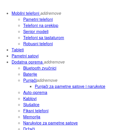
Mobilni telefoni
add
remove
Pametni telefoni
Telefoni na preklop
Senior modeli
Telefoni sa tastaturom
Robusni telefoni
Tableti
Pametni satovi
Dodatna oprema
add
remove
Bluetooth zvučnici
Baterije
Punjači
add
remove
Punjači za pametne satove i narukvice
Auto-oprema
Kablovi
Slušalice
Fiksni telefoni
Memorija
Narukvice za pametne satove
Držači