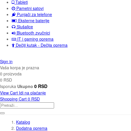
Tableti
Pametni satovi
Punjači za telefone
Eksterne baterije
Slušalice
Bluetooth zvučnici
IT i gaming oprema
Dečiji kutak - Dečija oprema
Sign in
Vaša korpa je prazna
0 proizvoda
0 RSD
0 RSD
Isporuka
Ukupno
View Cart
Idi na plaćanje
Shopping Cart
0 RSD
Katalog
Dodatna oprema