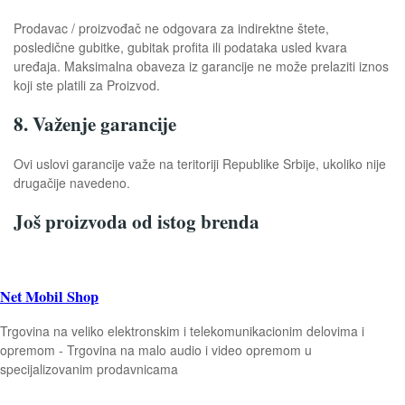
Prodavac / proizvođač ne odgovara za indirektne štete,
posledične gubitke, gubitak profita ili podataka usled kvara
uređaja. Maksimalna obaveza iz garancije ne može prelaziti iznos
koji ste platili za Proizvod.
8. Važenje garancije
Ovi uslovi garancije važe na teritoriji Republike Srbije, ukoliko nije
drugačije navedeno.
Još proizvoda od istog brenda
Net Mobil Shop
Trgovina na veliko elektronskim i telekomunikacionim delovima i
opremom - Trgovina na malo audio i video opremom u
specijalizovanim prodavnicama