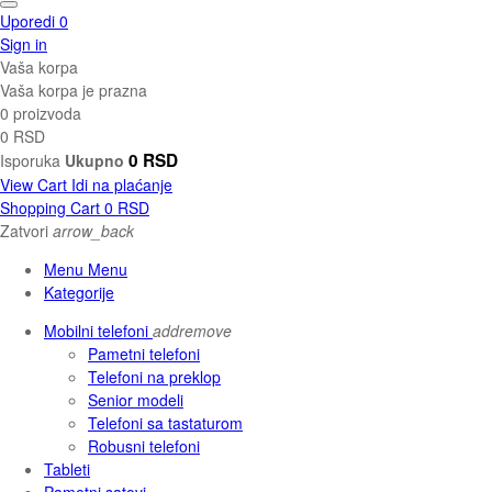
Uporedi
0
Sign in
Vaša korpa
Vaša korpa je prazna
0 proizvoda
0 RSD
0 RSD
Isporuka
Ukupno
View Cart
Idi na plaćanje
Shopping Cart
0 RSD
Zatvori
arrow_back
Menu Menu
Kategorije
Mobilni telefoni
add
remove
Pametni telefoni
Telefoni na preklop
Senior modeli
Telefoni sa tastaturom
Robusni telefoni
Tableti
Pametni satovi