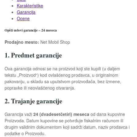
Karakteristike
Garancija
Ocene
Opšti uslovi garancije – 24 meseca
Prodajno mesto:
Net Mobil Shop
1. Predmet garancije
Ova garancija odnosi se na proizvod koji ste kupili (u daljem
tekstu „Proizvod“) kod ovlašćenog prodavca, u originalnom
pakovanju, u skladu sa uputstvom proizvođača, bez izmene,
popravke ili neovlašćenog otvaranja.
2. Trajanje garancije
Garancija važi
24 (dvadesetčetiri) meseca
od dana kupovine
Proizvoda. Datum kupovine se potvrđuje fiskalnim računom ili
drugim validnim dokumentom koji sadrži datum, naziv prodavca i
podatke o Proizvodu.