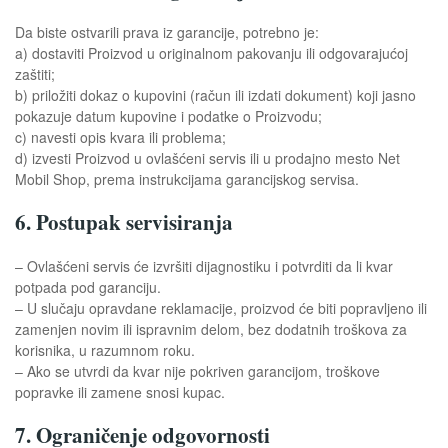
Da biste ostvarili prava iz garancije, potrebno je:
a) dostaviti Proizvod u originalnom pakovanju ili odgovarajućoj
zaštiti;
b) priložiti dokaz o kupovini (račun ili izdati dokument) koji jasno
pokazuje datum kupovine i podatke o Proizvodu;
c) navesti opis kvara ili problema;
d) izvesti Proizvod u ovlašćeni servis ili u prodajno mesto Net
Mobil Shop, prema instrukcijama garancijskog servisa.
6. Postupak servisiranja
– Ovlašćeni servis će izvršiti dijagnostiku i potvrditi da li kvar
potpada pod garanciju.
– U slučaju opravdane reklamacije, proizvod će biti popravljeno ili
zamenjen novim ili ispravnim delom, bez dodatnih troškova za
korisnika, u razumnom roku.
– Ako se utvrdi da kvar nije pokriven garancijom, troškove
popravke ili zamene snosi kupac.
7. Ograničenje odgovornosti