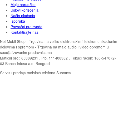
Moje narudžbe
Uslovi korišćenja
Način plaćanja
Isporuka
Povraćaj proizvoda
Kontaktirajte nas
Net Mobil Shop - Trgovina na veliko elektronskim i telekomunikacionim
delovima i opremom - Trgovina na malo audio i video opremom u
specijalizovanim prodavnicama
Matični broj: 65389231 , Pib. 111408382 , Tekući račun: 160-547072-
03 Banca Intesa a.d. Beograd
Servis i prodaja mobilnih telefona Subotica