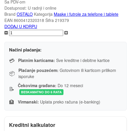
Sa PDV-om
Dostupnost:
U radnji i online
Brand
OSTALO
Kategorija
Maske i futrole za telefone i tablete
EAN
8600412320318
Šifra
219379
DODAJ U KORPU
Načini plaćanja:
💳
Platnim karticama:
Sve kreditne i debitne kartice
Plaćanje pouzećem:
Gotovinom ili karticom prilikom
📦
isporuke
Čekovima građana:
Do 12 meseci
📝
BESKAMATNO DO 6 RATA
🏦
Virmanski:
Uplata preko računa (e-banking)
Kreditni kalkulator