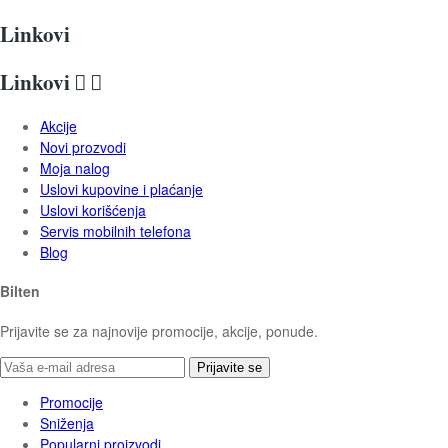
Linkovi
Linkovi


Akcije
Novi prozvodi
Moja nalog
Uslovi kupovine i plaćanje
Uslovi korišćenja
Servis mobilnih telefona
Blog
Bilten
Prijavite se za najnovije promocije, akcije, ponude.
Prijavite se
Promocije
Sniženja
Popularni proizvodi