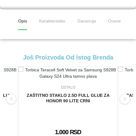
Opis
Karakteristike
Garancija
Ocene
Još Proizvoda Od Istog Brenda
OSTALO
 PLUS
ZAŠTITNO STAKLO 2.5D FULL GLUE ZA
ZAŠ
HONOR 90 LITE CRNI
1.000 RSD