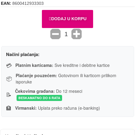
EAN
8600412933303
DODAJ U KORPU
Načini plaćanja:
💳
Platnim karticama:
Sve kreditne i debitne kartice
Plaćanje pouzećem:
Gotovinom ili karticom prilikom
📦
isporuke
Čekovima građana:
Do 12 meseci
📝
BESKAMATNO DO 6 RATA
🏦
Virmanski:
Uplata preko računa (e-banking)