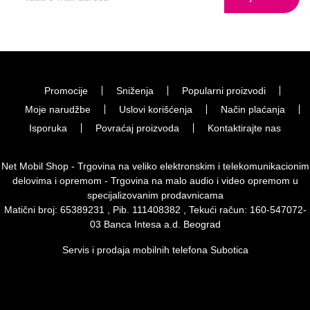
Promocije
Sniženja
Popularni proizvodi
Moje narudžbe
Uslovi korišćenja
Način plaćanja
Isporuka
Povraćaj proizvoda
Kontaktirajte nas
Net Mobil Shop - Trgovina na veliko elektronskim i telekomunikacionim
delovima i opremom - Trgovina na malo audio i video opremom u
specijalizovanim prodavnicama
Matični broj: 65389231 , Pib. 111408382 , Tekući račun: 160-547072-
03 Banca Intesa a.d. Beograd
Servis i prodaja mobilnih telefona Subotica