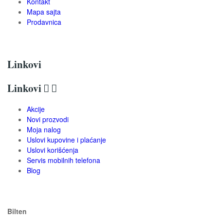
Kontakt
Mapa sajta
Prodavnica
Linkovi
Linkovi


Akcije
Novi prozvodi
Moja nalog
Uslovi kupovine i plaćanje
Uslovi korišćenja
Servis mobilnih telefona
Blog
Bilten