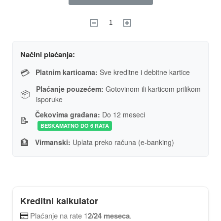
Načini plaćanja:
💳
Platnim karticama:
Sve kreditne i debitne kartice
Plaćanje pouzećem:
Gotovinom ili karticom prilikom
📦
isporuke
Čekovima građana:
Do 12 meseci
📝
BESKAMATNO DO 6 RATA
🏦
Virmanski:
Uplata preko računa (e-banking)
Kreditni kalkulator
Plaćanje na rate 1
2/24 meseca
.