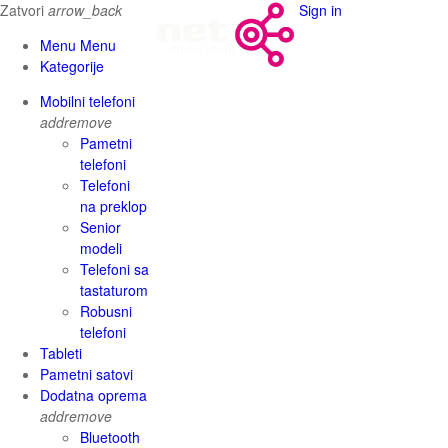
Zatvori
arrow_back
Sign in
Menu Menu
Kategorije
Mobilni telefoni
add
remove
Pametni
telefoni
Telefoni
na preklop
Senior
modeli
Telefoni sa
tastaturom
Robusni
telefoni
Tableti
Pametni satovi
Dodatna oprema
add
remove
Bluetooth