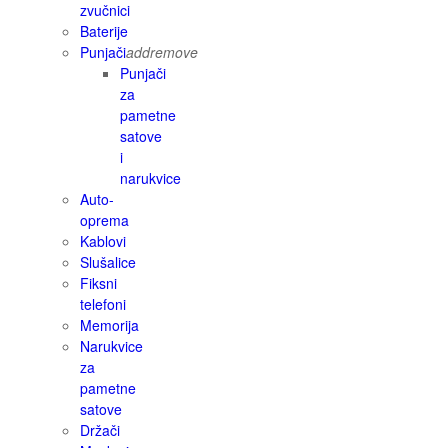
zvučnici
Baterije
Punjači
add
remove
Punjači
za
pametne
satove
i
narukvice
Auto-
oprema
Kablovi
Slušalice
Fiksni
telefoni
Memorija
Narukvice
za
pametne
satove
Držači