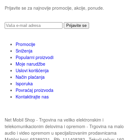
Prijavite se za najnovije promocije, akcije, ponude.
Prijavite se
Promocije
Sniženja
Popularni proizvodi
Moje narudžbe
Uslovi korišćenja
Način plaćanja
Isporuka
Povraćaj proizvoda
Kontaktirajte nas
Net Mobil Shop - Trgovina na veliko elektronskim i
telekomunikacionim delovima i opremom - Trgovina na malo
audio i video opremom u specijalizovanim prodavnicama
Matični broj: 65389231 , Pib. 111408382 , Tekući račun: 160-