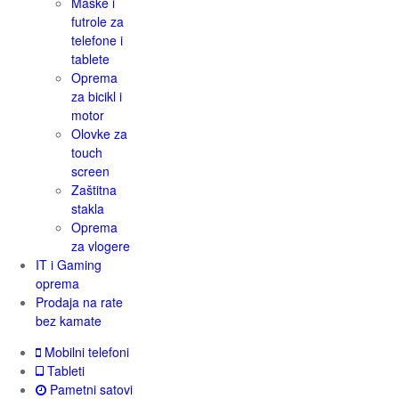
Maske i
futrole za
telefone i
tablete
Oprema
za bicikl i
motor
Olovke za
touch
screen
Zaštitna
stakla
Oprema
za vlogere
IT i Gaming
oprema
Prodaja na rate
bez kamate
Mobilni telefoni
Tableti
Pametni satovi