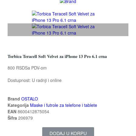
Torbica Teracell Soft Velvet za iPhone 13 Pro 6.1 crna
800 RSD
Sa PDV-om
Dostupnost:
U radnji i online
Brand
OSTALO
Kategorija
Maske i futrole za telefone i tablete
EAN
8600412875054
Šifra
206979
DODAJ U KORPU