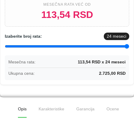
MESEČNA RATA VEĆ OD
113,54 RSD
Izaberite broj rata:
24
meseci
Mesečna rata:
113,54 RSD x 24 meseci
Ukupna cena:
2.725,00 RSD
Opis
Karakteristike
Garancija
Ocene