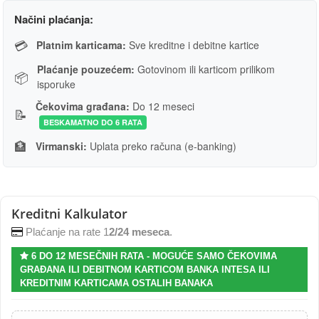
Načini plaćanja:
💳
Platnim karticama:
Sve kreditne i debitne kartice
Plaćanje pouzećem:
Gotovinom ili karticom prilikom
📦
isporuke
Čekovima građana:
Do 12 meseci
📝
BESKAMATNO DO 6 RATA
🏦
Virmanski:
Uplata preko računa (e-banking)
Kreditni Kalkulator
Plaćanje na rate 1
2/24 meseca
.
6 DO 12 MESEČNIH RATA - MOGUĆE SAMO ČEKOVIMA
GRAĐANA ILI DEBITNOM KARTICOM BANKA INTESA ILI
KREDITNIM KARTICAMA OSTALIH BANAKA