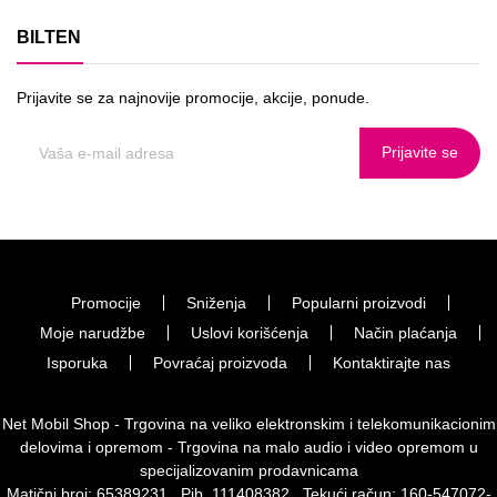
BILTEN
Prijavite se za najnovije promocije, akcije, ponude.
Prijavite se
Promocije
Sniženja
Popularni proizvodi
Moje narudžbe
Uslovi korišćenja
Način plaćanja
Isporuka
Povraćaj proizvoda
Kontaktirajte nas
Net Mobil Shop - Trgovina na veliko elektronskim i telekomunikacionim
delovima i opremom - Trgovina na malo audio i video opremom u
specijalizovanim prodavnicama
Matični broj: 65389231 , Pib. 111408382 , Tekući račun: 160-547072-