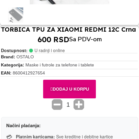
TORBICA TPU ZA XIAOMI REDMI 12C Crna
600 RSD
Sa PDV-om
Dostupnost:
U radnji i online
Brand
OSTALO
Kategorija
Maske i futrole za telefone i tablete
EAN
8600412927654
DODAJ U KORPU
Načini plaćanja:
💳
Platnim karticama:
Sve kreditne i debitne kartice