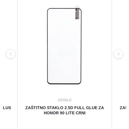
OSTALO
 PLUS
ZAŠTITNO STAKLO 2.5D FULL GLUE ZA
ZAŠ
HONOR 90 LITE CRNI