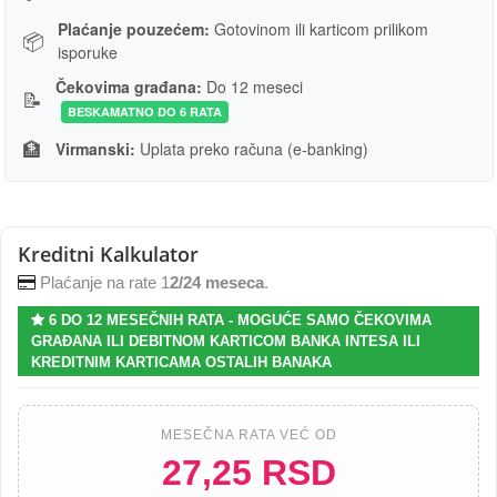
Plaćanje pouzećem:
Gotovinom ili karticom prilikom
📦
isporuke
Čekovima građana:
Do 12 meseci
📝
BESKAMATNO DO 6 RATA
🏦
Virmanski:
Uplata preko računa (e-banking)
Kreditni Kalkulator
Plaćanje na rate 1
2/24 meseca
.
6 DO 12 MESEČNIH RATA - MOGUĆE SAMO ČEKOVIMA
GRAĐANA ILI DEBITNOM KARTICOM BANKA INTESA ILI
KREDITNIM KARTICAMA OSTALIH BANAKA
MESEČNA RATA VEĆ OD
27,25 RSD