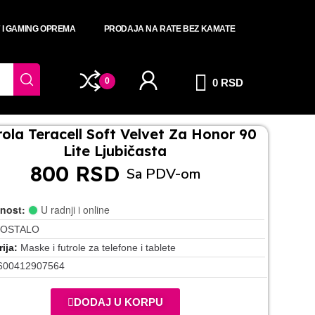
T I GAMING OPREMA
PRODAJA NA RATE BEZ KAMATE
0
0 RSD
rola Teracell Soft Velvet Za Honor 90
Lite Ljubičasta
800 RSD
Sa PDV-om
nost:
U radnji i online
OSTALO
ija
Maske i futrole za telefone i tablete
600412907564
DODAJ U KORPU