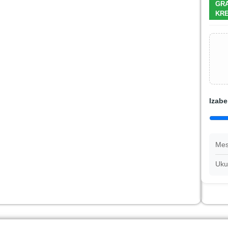
GRA
KRE
Izabe
Mes
Uku