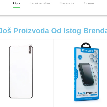
Opis
Karakteristike
Garancija
Ocene
Još Proizvoda Od Istog Brend