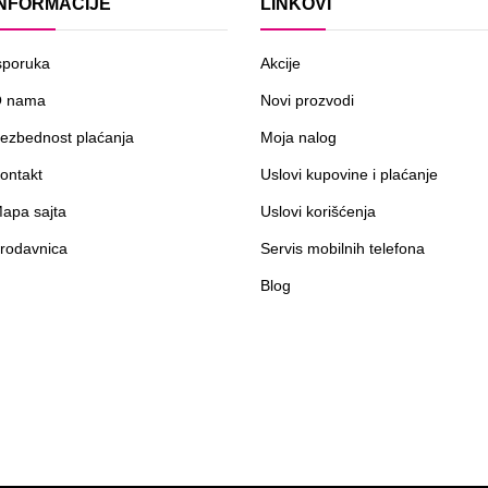
INFORMACIJE
LINKOVI
sporuka
Akcije
 nama
Novi prozvodi
ezbednost plaćanja
Moja nalog
ontakt
Uslovi kupovine i plaćanje
apa sajta
Uslovi korišćenja
rodavnica
Servis mobilnih telefona
Blog