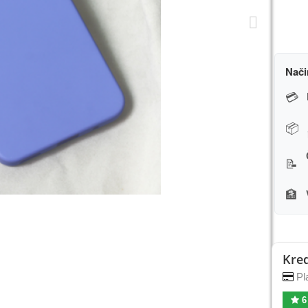
Nači
💳
📦
📝
🏦
Kred
Pla
6