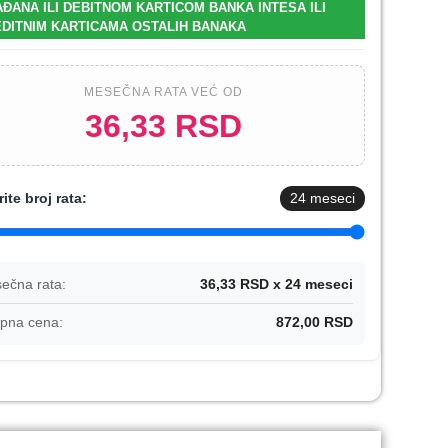
ĐANA ILI DEBITNOM KARTICOM BANKA INTESA ILI
DITNIM KARTICAMA OSTALIH BANAKA
MESEČNA RATA VEĆ OD
36,33 RSD
rite broj rata:
24
meseci
ečna rata:
36,33 RSD x 24 meseci
pna cena:
872,00 RSD