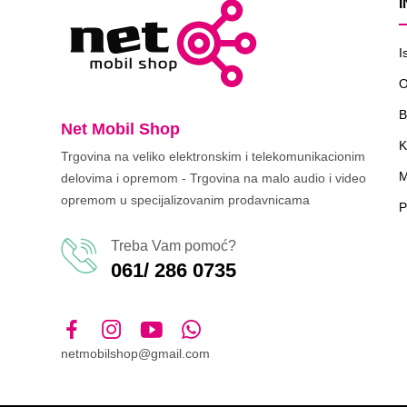
I
O
B
Net Mobil Shop
K
Trgovina na veliko elektronskim i telekomunikacionim
M
delovima i opremom - Trgovina na malo audio i video
opremom u specijalizovanim prodavnicama
P
Treba Vam pomoć?
061/ 286 0735
netmobilshop@gmail.com