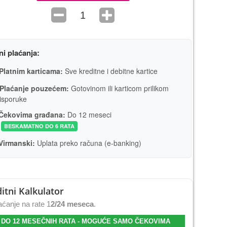
ni plaćanja:
Platnim karticama:
Sve kreditne i debitne kartice
Plaćanje pouzećem:
Gotovinom ili karticom prilikom
isporuke
Čekovima građana:
Do 12 meseci
BESKAMATNO DO 6 RATA
Virmanski:
Uplata preko računa (e-banking)
itni Kalkulator
ćanje na rate 1
2/24 meseca
.
 DO 12 MESEČNIH RATA - MOGUĆE SAMO ČEKOVIMA