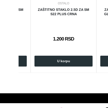
LO
OSTALO
O 2.5D ZA SM
ZAŠTITNO STAKLO 2.5D ZA SM
Z
RNA
S22 PLUS CRNA
GL
 RSD
1.200 RSD
rpu
U korpu