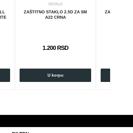
OSTALO
O
ULL
ZAŠTITNO STAKLO 2.5D ZA SM
ZAŠTITNO ST
ITE
A22 CRNA
A3
1.200 RSD
1.2
U korpu
U 