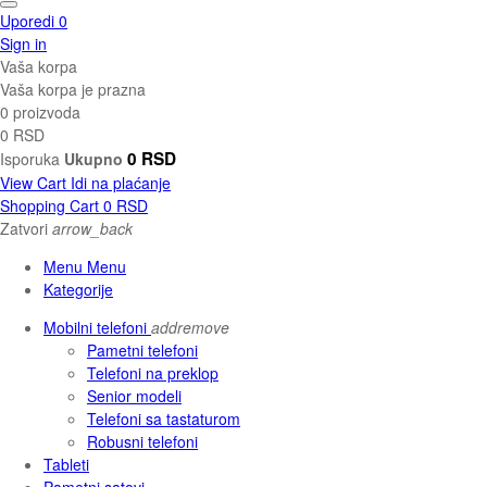
Uporedi
0
Sign in
Vaša korpa
Vaša korpa je prazna
0 proizvoda
0 RSD
0 RSD
Isporuka
Ukupno
View Cart
Idi na plaćanje
Shopping Cart
0 RSD
Zatvori
arrow_back
Menu Menu
Kategorije
Mobilni telefoni
add
remove
Pametni telefoni
Telefoni na preklop
Senior modeli
Telefoni sa tastaturom
Robusni telefoni
Tableti
Pametni satovi