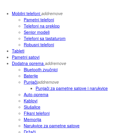
Mobilni telefoni
add
remove
Pametni telefoni
Telefoni na preklop
Senior modeli
Telefoni sa tastaturom
Robusni telefoni
Tableti
Pametni satovi
Dodatna oprema
add
remove
Bluetooth zvučnici
Baterije
Punjači
add
remove
Punjači za pametne satove i narukvice
Auto-oprema
Kablovi
Slušalice
Fiksni telefoni
Memorija
Narukvice za pametne satove
Držači