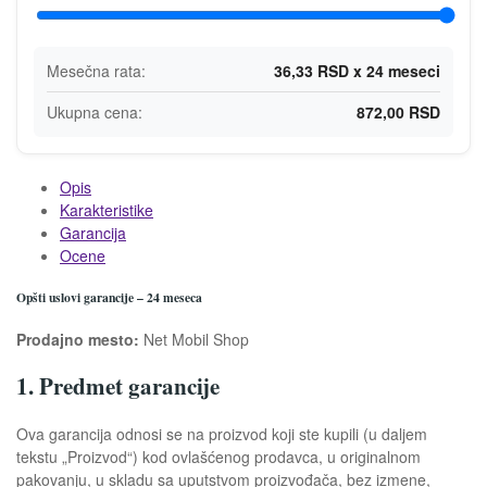
Mesečna rata:
36,33 RSD x 24 meseci
Ukupna cena:
872,00 RSD
Opis
Karakteristike
Garancija
Ocene
Opšti uslovi garancije – 24 meseca
Prodajno mesto:
Net Mobil Shop
1. Predmet garancije
Ova garancija odnosi se na proizvod koji ste kupili (u daljem
tekstu „Proizvod“) kod ovlašćenog prodavca, u originalnom
pakovanju, u skladu sa uputstvom proizvođača, bez izmene,