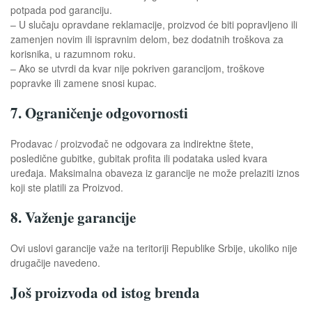
potpada pod garanciju.
– U slučaju opravdane reklamacije, proizvod će biti popravljeno ili
zamenjen novim ili ispravnim delom, bez dodatnih troškova za
korisnika, u razumnom roku.
– Ako se utvrdi da kvar nije pokriven garancijom, troškove
popravke ili zamene snosi kupac.
7. Ograničenje odgovornosti
Prodavac / proizvođač ne odgovara za indirektne štete,
posledične gubitke, gubitak profita ili podataka usled kvara
uređaja. Maksimalna obaveza iz garancije ne može prelaziti iznos
koji ste platili za Proizvod.
8. Važenje garancije
Ovi uslovi garancije važe na teritoriji Republike Srbije, ukoliko nije
drugačije navedeno.
Još proizvoda od istog brenda