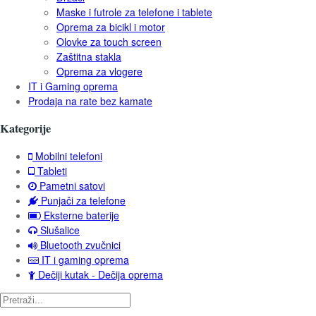
Maske i futrole za telefone i tablete
Oprema za bicikl i motor
Olovke za touch screen
Zaštitna stakla
Oprema za vlogere
IT i Gaming oprema
Prodaja na rate bez kamate
Kategorije
Mobilni telefoni
Tableti
Pametni satovi
Punjači za telefone
Eksterne baterije
Slušalice
Bluetooth zvučnici
IT i gaming oprema
Dečiji kutak - Dečija oprema