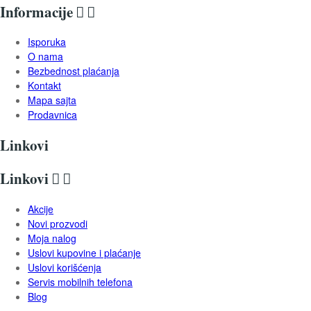
Informacije


Isporuka
O nama
Bezbednost plaćanja
Kontakt
Mapa sajta
Prodavnica
Linkovi
Linkovi


Akcije
Novi prozvodi
Moja nalog
Uslovi kupovine i plaćanje
Uslovi korišćenja
Servis mobilnih telefona
Blog