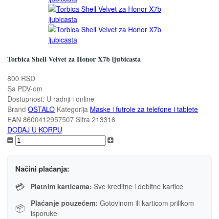
Torbica Shell Velvet za Honor X7b ljubicasta
800 RSD
Sa PDV-om
Dostupnost:
U radnji i online
Brand
OSTALO
Kategorija
Maske i futrole za telefone i tablete
EAN
8600412957507
Šifra
213316
DODAJ U KORPU
Načini plaćanja:
💳
Platnim karticama:
Sve kreditne i debitne kartice
Plaćanje pouzećem:
Gotovinom ili karticom prilikom
📦
isporuke