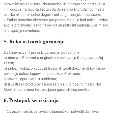
neovlašćenih servisera, zloupotrebe, ili nepropisnog održavanja.
– Troškove transporta Proizvoda do servisa ili prodajnog mesta,
ukoliko nisu prethodno dogovoreni sa garancijskim servisom.
– Stalne potrošne elemente (na primer, baterije kod nekih uređaja
ako je proizvođač jasno naveo da su potrošni materijal), osim ako
je drugačije navedeno.
5. Kako ostvariti garanciju
Da biste ostvarili prava iz garancije, potrebno je:
a) dostaviti Proizvod u originalnom pakovanju ili odgovarajućoj
zaštiti;
b) priložiti dokaz o kupovini (račun ili izdati dokument) koji jasno
pokazuje datum kupovine i podatke o Proizvodu;
c) navesti opis kvara ili problema;
d) izvesti Proizvod u ovlašćeni servis ili u prodajno mesto Net
Mobil Shop, prema instrukcijama garancijskog servisa.
6. Postupak servisiranja
– Ovlašćeni servis će izvršiti dijagnostiku i potvrditi da li kvar