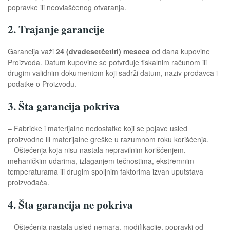
popravke ili neovlašćenog otvaranja.
2. Trajanje garancije
Garancija važi
24 (dvadesetčetiri) meseca
od dana kupovine
Proizvoda. Datum kupovine se potvrđuje fiskalnim računom ili
drugim validnim dokumentom koji sadrži datum, naziv prodavca i
podatke o Proizvodu.
3. Šta garancija pokriva
– Fabricke i materijalne nedostatke koji se pojave usled
proizvodne ili materijalne greške u razumnom roku korišćenja.
– Oštećenja koja nisu nastala nepravilnim korišćenjem,
mehaničkim udarima, izlaganjem tečnostima, ekstremnim
temperaturama ili drugim spoljnim faktorima izvan uputstava
proizvođača.
4. Šta garancija ne pokriva
– Oštećenja nastala usled nemara, modifikacije, popravki od