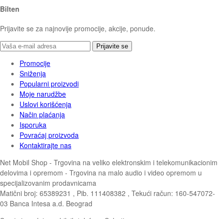
Bilten
Prijavite se za najnovije promocije, akcije, ponude.
Prijavite se
Promocije
Sniženja
Popularni proizvodi
Moje narudžbe
Uslovi korišćenja
Način plaćanja
Isporuka
Povraćaj proizvoda
Kontaktirajte nas
Net Mobil Shop - Trgovina na veliko elektronskim i telekomunikacionim
delovima i opremom - Trgovina na malo audio i video opremom u
specijalizovanim prodavnicama
Matični broj: 65389231 , Pib. 111408382 , Tekući račun: 160-547072-
03 Banca Intesa a.d. Beograd