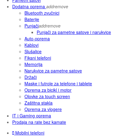
Dodatna oprema
add
remove
Bluetooth zvučnici
Baterije
Punjači
add
remove
Punjači za pametne satove i narukvice
Auto-oprema
Kablovi
Slušalice
Fiksni telefoni
Memorija
Narukvice za pametne satove
Držači
Maske i futrole za telefone i tablete
Oprema za bicikl i motor
Olovke za touch screen
Zaštitna stakla
Oprema za vlogere
IT i Gaming oprema
Prodaja na rate bez kamate
Mobilni telefoni