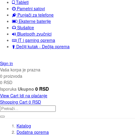
Tableti
Pametni satovi
Punjači za telefone
Eksterne baterije
Slušalice
Bluetooth zvučnici
IT i gaming oprema
Dečiji kutak - Dečija oprema
Sign in
Vaša korpa je prazna
0 proizvoda
0 RSD
0 RSD
Isporuka
Ukupno
View Cart
Idi na plaćanje
Shopping Cart
0 RSD
Katalog
Dodatna oprema