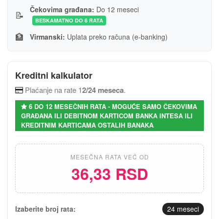
Čekovima građana:
Do 12 meseci
📝
BESKAMATNO DO 6 RATA
🏦
Virmanski:
Uplata preko računa (e-banking)
Kreditni kalkulator
Plaćanje na rate 1
2/24 meseca
.
6 DO 12 MESEČNIH RATA - MOGUĆE SAMO ČEKOVIMA
GRAĐANA ILI DEBITNOM KARTICOM BANKA INTESA ILI
KREDITNIM KARTICAMA OSTALIH BANAKA
MESEČNA RATA VEĆ OD
36,33 RSD
Izaberite broj rata:
24
meseci