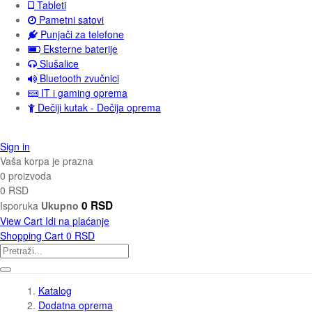
Tableti
Pametni satovi
Punjači za telefone
Eksterne baterije
Slušalice
Bluetooth zvučnici
IT i gaming oprema
Dečiji kutak - Dečija oprema
Sign in
Vaša korpa je prazna
0 proizvoda
0 RSD
0 RSD
Isporuka
Ukupno
View Cart
Idi na plaćanje
Shopping Cart
0 RSD
Katalog
Dodatna oprema