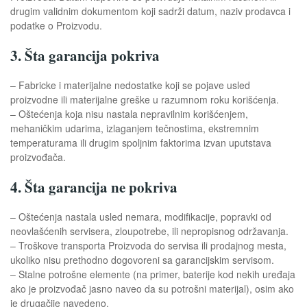
drugim validnim dokumentom koji sadrži datum, naziv prodavca i
podatke o Proizvodu.
3. Šta garancija pokriva
– Fabricke i materijalne nedostatke koji se pojave usled
proizvodne ili materijalne greške u razumnom roku korišćenja.
– Oštećenja koja nisu nastala nepravilnim korišćenjem,
mehaničkim udarima, izlaganjem tečnostima, ekstremnim
temperaturama ili drugim spoljnim faktorima izvan uputstava
proizvođača.
4. Šta garancija ne pokriva
– Oštećenja nastala usled nemara, modifikacije, popravki od
neovlašćenih servisera, zloupotrebe, ili nepropisnog održavanja.
– Troškove transporta Proizvoda do servisa ili prodajnog mesta,
ukoliko nisu prethodno dogovoreni sa garancijskim servisom.
– Stalne potrošne elemente (na primer, baterije kod nekih uređaja
ako je proizvođač jasno naveo da su potrošni materijal), osim ako
je drugačije navedeno.