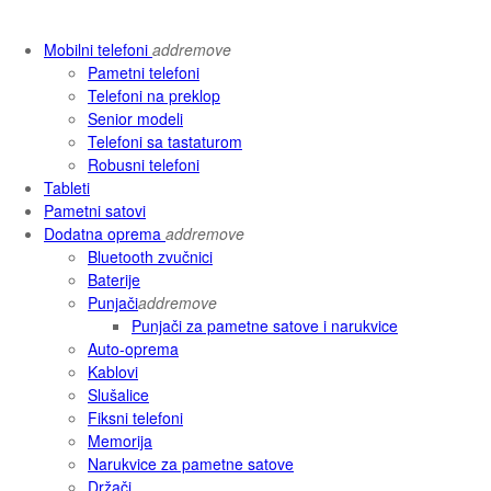
Mobilni telefoni
add
remove
Pametni telefoni
Telefoni na preklop
Senior modeli
Telefoni sa tastaturom
Robusni telefoni
Tableti
Pametni satovi
Dodatna oprema
add
remove
Bluetooth zvučnici
Baterije
Punjači
add
remove
Punjači za pametne satove i narukvice
Auto-oprema
Kablovi
Slušalice
Fiksni telefoni
Memorija
Narukvice za pametne satove
Držači