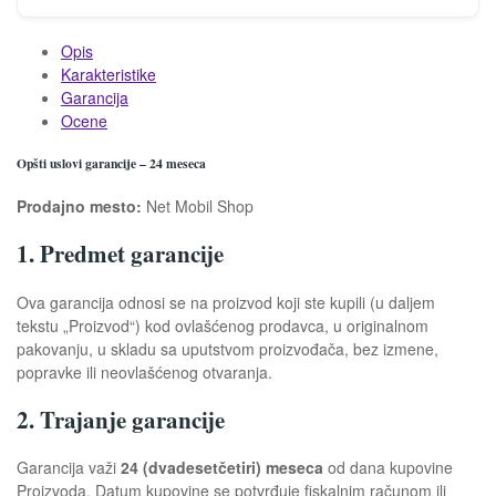
Opis
Karakteristike
Garancija
Ocene
Opšti uslovi garancije – 24 meseca
Prodajno mesto:
Net Mobil Shop
1. Predmet garancije
Ova garancija odnosi se na proizvod koji ste kupili (u daljem
tekstu „Proizvod“) kod ovlašćenog prodavca, u originalnom
pakovanju, u skladu sa uputstvom proizvođača, bez izmene,
popravke ili neovlašćenog otvaranja.
2. Trajanje garancije
Garancija važi
24 (dvadesetčetiri) meseca
od dana kupovine
Proizvoda. Datum kupovine se potvrđuje fiskalnim računom ili