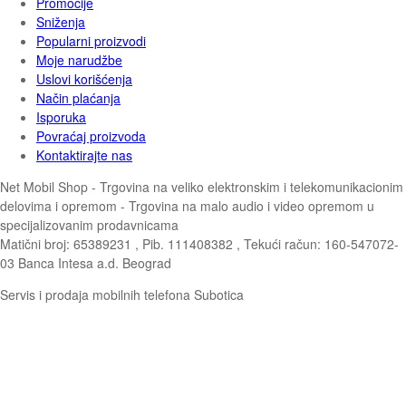
Promocije
Sniženja
Popularni proizvodi
Moje narudžbe
Uslovi korišćenja
Način plaćanja
Isporuka
Povraćaj proizvoda
Kontaktirajte nas
Net Mobil Shop - Trgovina na veliko elektronskim i telekomunikacionim
delovima i opremom - Trgovina na malo audio i video opremom u
specijalizovanim prodavnicama
Matični broj: 65389231 , Pib. 111408382 , Tekući račun: 160-547072-
03 Banca Intesa a.d. Beograd
Servis i prodaja mobilnih telefona Subotica