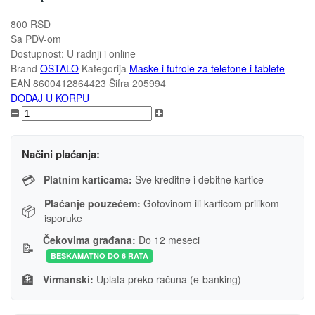
800 RSD
Sa PDV-om
Dostupnost:
U radnji i online
Brand
OSTALO
Kategorija
Maske i futrole za telefone i tablete
EAN
8600412864423
Šifra
205994
DODAJ U KORPU
Načini plaćanja:
💳
Platnim karticama:
Sve kreditne i debitne kartice
Plaćanje pouzećem:
Gotovinom ili karticom prilikom
📦
isporuke
Čekovima građana:
Do 12 meseci
📝
BESKAMATNO DO 6 RATA
🏦
Virmanski:
Uplata preko računa (e-banking)