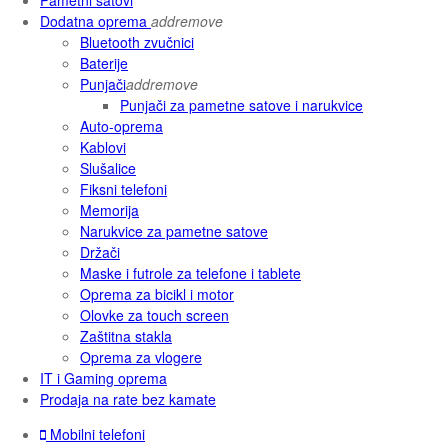
Dodatna oprema
add
remove
Bluetooth zvučnici
Baterije
Punjači
add
remove
Punjači za pametne satove i narukvice
Auto-oprema
Kablovi
Slušalice
Fiksni telefoni
Memorija
Narukvice za pametne satove
Držači
Maske i futrole za telefone i tablete
Oprema za bicikl i motor
Olovke za touch screen
Zaštitna stakla
Oprema za vlogere
IT i Gaming oprema
Prodaja na rate bez kamate
Mobilni telefoni