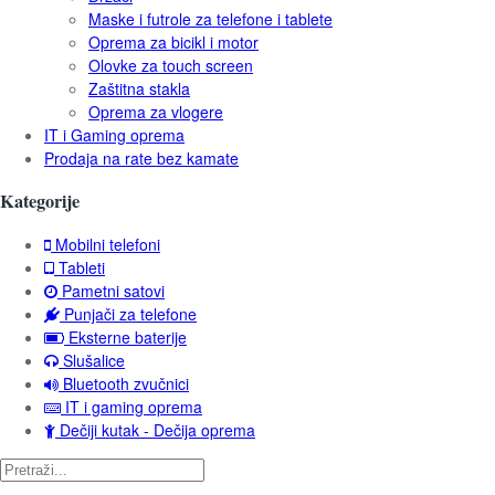
Maske i futrole za telefone i tablete
Oprema za bicikl i motor
Olovke za touch screen
Zaštitna stakla
Oprema za vlogere
IT i Gaming oprema
Prodaja na rate bez kamate
Kategorije
Mobilni telefoni
Tableti
Pametni satovi
Punjači za telefone
Eksterne baterije
Slušalice
Bluetooth zvučnici
IT i gaming oprema
Dečiji kutak - Dečija oprema