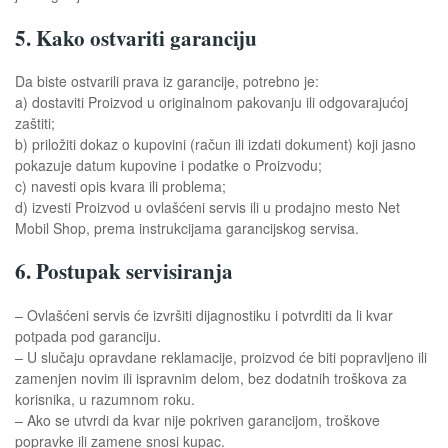
5. Kako ostvariti garanciju
Da biste ostvarili prava iz garancije, potrebno je:
a) dostaviti Proizvod u originalnom pakovanju ili odgovarajućoj
zaštiti;
b) priložiti dokaz o kupovini (račun ili izdati dokument) koji jasno
pokazuje datum kupovine i podatke o Proizvodu;
c) navesti opis kvara ili problema;
d) izvesti Proizvod u ovlašćeni servis ili u prodajno mesto Net
Mobil Shop, prema instrukcijama garancijskog servisa.
6. Postupak servisiranja
– Ovlašćeni servis će izvršiti dijagnostiku i potvrditi da li kvar
potpada pod garanciju.
– U slučaju opravdane reklamacije, proizvod će biti popravljeno ili
zamenjen novim ili ispravnim delom, bez dodatnih troškova za
korisnika, u razumnom roku.
– Ako se utvrdi da kvar nije pokriven garancijom, troškove
popravke ili zamene snosi kupac.