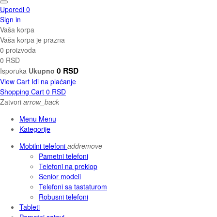
Uporedi
0
Sign in
Vaša korpa
Vaša korpa je prazna
0 proizvoda
0 RSD
0 RSD
Isporuka
Ukupno
View Cart
Idi na plaćanje
Shopping Cart
0 RSD
Zatvori
arrow_back
Menu Menu
Kategorije
Mobilni telefoni
add
remove
Pametni telefoni
Telefoni na preklop
Senior modeli
Telefoni sa tastaturom
Robusni telefoni
Tableti
Pametni satovi