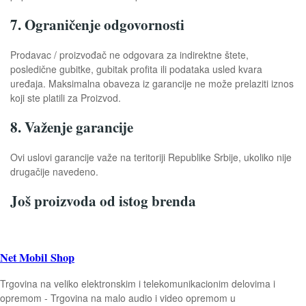
7. Ograničenje odgovornosti
Prodavac / proizvođač ne odgovara za indirektne štete,
posledične gubitke, gubitak profita ili podataka usled kvara
uređaja. Maksimalna obaveza iz garancije ne može prelaziti iznos
koji ste platili za Proizvod.
8. Važenje garancije
Ovi uslovi garancije važe na teritoriji Republike Srbije, ukoliko nije
drugačije navedeno.
Još proizvoda od istog brenda
Net Mobil Shop
Trgovina na veliko elektronskim i telekomunikacionim delovima i
opremom - Trgovina na malo audio i video opremom u